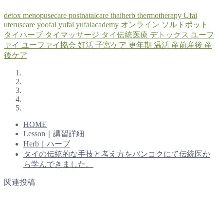
detox
menopusecare
postnatalcare
thaiherb
thermotherapy
Ufai
uteruscare
yoofai
yufai
yufaiacademy
オンライン
ソルトポット
タイハーブ
タイマッサージ
タイ伝統医療
デトックス
ユーフ
ァイ
ユーファイ協会
妊活
子宮ケア
更年期
温活
産前産後
産
後ケア
HOME
Lesson｜講習詳細
Herb｜ハーブ
タイの伝統的な手技と考え方をバンコクにて伝統医か
ら学んできました。
関連投稿