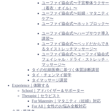
ユーファイ協会式〜子宮整体ラクサー
（着衣・オイル）〜
ユーファイ協会式〜妊婦・マタニティ
ケア〜
ユーファイ協会式〜ホットブロック〜
ユーファイ協会式〜ハーブサウナ導入
講習〜
ユーファイ協会式〜ベッドだからでき
るタイストレッチマッサージ〜
ユーファイ協会式〜ユーファイ協会式
フェイシャル・ドライ・ストレッチ・
マッサージ〜
タイの伝統医療に基づく体質診断講習
タイ・チェンマイ留学
タイマッサージ講習
Experience｜体験する
School｜アドバイザー＆サポーター
Therapist｜セラピスト
For Maternity｜マタニティ（妊婦）対応
For All｜女性のお悩み全般対応