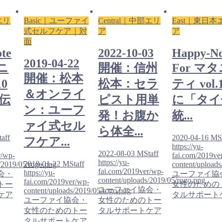
エリ
Basic｜ユーファイ
Central｜中部エリ
East｜東日本
式セルフケア｜対
ア
ア
面
te
2022-10-03
Happy-No
2019-04-22
タニ
開催：信州
For マ
開催：松本
10
松本：セラ
ティ vol.
＆オンライ
伝
ピスト用単
に「タイ
ン：ユーフ
発！お腹か
統...
ァイ式セル
ら体全...
aff
2020-04-16
MSt
フケア...
https://yu-
2022-08-03
MStaff
r/wp-
fai.com/2019ve
https://yu-
2019-01-22
MStaff
/2019/05/rogo.png
content/upload
fai.com/2019ver/wp-
https://yu-
会・
ユーファイ協
content/uploads/2019/05/rogo.png
fai.com/2019ver/wp-
トー
女性のための
ユーファイ協会・
content/uploads/2019/05/rogo.png
ケア
タルサポート
ユーファイ協会・
女性のためのトー
女性のためのトー
タルサポートケア
タルサポートケア