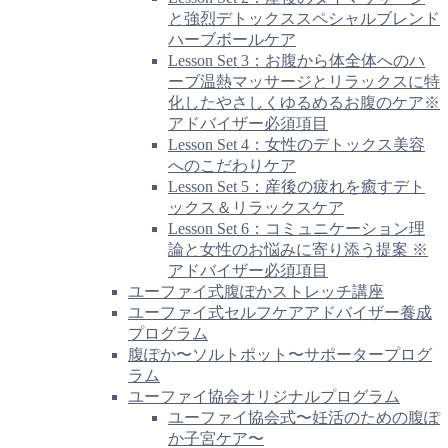
と強烈デトックススペシャルブレンド
ハーブボールケア
Lesson Set 3：お腹から体全体へのハ
ーブ温熱マッサージとリラックスに特
化したやさしくゆるめるお腹のケア※
アドバイザー必須項目
Lesson Set 4：女性のデトックス美容
へのこだわりケア
Lesson Set 5：産後の疲れを癒すデト
ックス＆リラックスケア
Lesson Set 6：コミュニケーション理
論と女性のお悩みに寄り添う提案 ※
アドバイザー必須項目
ユーファイ式腹ぽかストレッチ講座
ユーファイ式セルフケアアドバイザー養成
プログラム
腹ぽか〜ソルトポット〜サポータープログ
ラム
ユーファイ協会オリジナルプログラム
ユーファイ協会式〜妊活のための腹ぽ
か子宮ケア〜