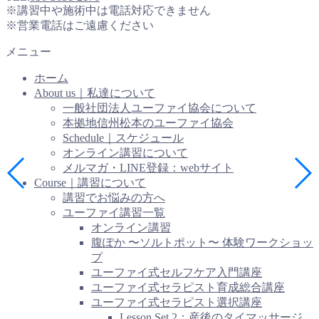
※講習中や施術中は電話対応できません
※営業電話はご遠慮ください
メニュー
ホーム
About us｜私達について
一般社団法人ユーファイ協会について
本拠地信州松本のユーファイ協会
Schedule｜スケジュール
オンライン講習について
メルマガ・LINE登録：webサイト
Course｜講習について
講習でお悩みの方へ
ユーファイ講習一覧
オンライン講習
腹ぽか 〜ソルトポット〜 体験ワークショッ
プ
ユーファイ式セルフケア入門講座
ユーファイ式セラピスト育成総合講座
ユーファイ式セラピスト選択講座
Lesson Set 2：産後のタイマッサージ