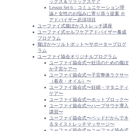
ックス＆リラックスケア
Lesson Set 6：コミュニケーション理
論と女性のお悩みに寄り添う提案 ※
アドバイザー必須項目
ユーファイ式腹ぽかストレッチ講座
ユーファイ式セルフケアアドバイザー養成
プログラム
腹ぽか〜ソルトポット〜サポータープログ
ラム
ユーファイ協会オリジナルプログラム
ユーファイ協会式〜妊活のための腹ぽ
か子宮ケア〜
ユーファイ協会式〜子宮整体ラクサー
（着衣・オイル）〜
ユーファイ協会式〜妊婦・マタニティ
ケア〜
ユーファイ協会式〜ホットブロック〜
ユーファイ協会式〜ハーブサウナ導入
講習〜
ユーファイ協会式〜ベッドだからでき
るタイストレッチマッサージ〜
ユーファイ協会式〜ユーファイ協会式