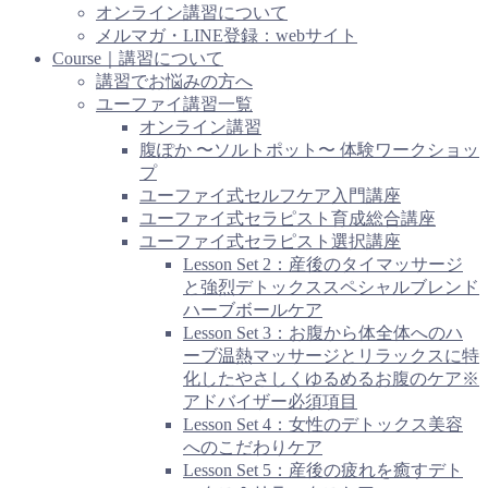
オンライン講習について
メルマガ・LINE登録：webサイト
Course｜講習について
講習でお悩みの方へ
ユーファイ講習一覧
オンライン講習
腹ぽか 〜ソルトポット〜 体験ワークショッ
プ
ユーファイ式セルフケア入門講座
ユーファイ式セラピスト育成総合講座
ユーファイ式セラピスト選択講座
Lesson Set 2：産後のタイマッサージ
と強烈デトックススペシャルブレンド
ハーブボールケア
Lesson Set 3：お腹から体全体へのハ
ーブ温熱マッサージとリラックスに特
化したやさしくゆるめるお腹のケア※
アドバイザー必須項目
Lesson Set 4：女性のデトックス美容
へのこだわりケア
Lesson Set 5：産後の疲れを癒すデト