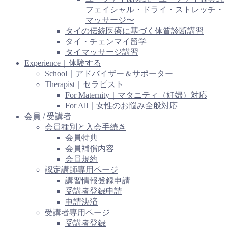
フェイシャル・ドライ・ストレッチ・
マッサージ〜
タイの伝統医療に基づく体質診断講習
タイ・チェンマイ留学
タイマッサージ講習
Experience｜体験する
School｜アドバイザー＆サポーター
Therapist｜セラピスト
For Maternity｜マタニティ（妊婦）対応
For All｜女性のお悩み全般対応
会員 / 受講者
会員種別と入会手続き
会員特典
会員補償内容
会員規約
認定講師専用ページ
講習情報登録申請
受講者登録申請
申請決済
受講者専用ページ
受講者登録