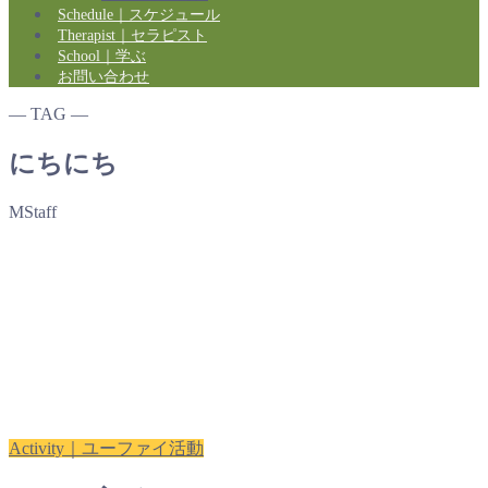
Schedule｜スケジュール
Therapist｜セラピスト
School｜学ぶ
お問い合わせ
― TAG ―
にちにち
MStaff
Activity｜ユーファイ活動