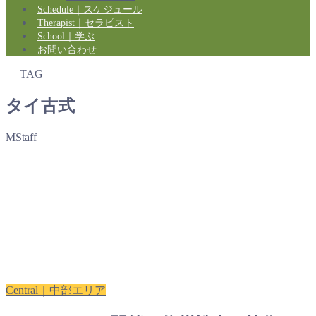
Schedule｜スケジュール
Therapist｜セラピスト
School｜学ぶ
お問い合わせ
― TAG ―
タイ古式
MStaff
Central｜中部エリア