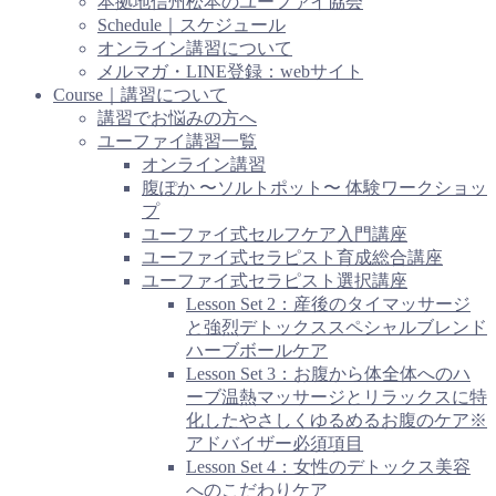
本拠地信州松本のユーファイ協会
Schedule｜スケジュール
オンライン講習について
メルマガ・LINE登録：webサイト
Course｜講習について
講習でお悩みの方へ
ユーファイ講習一覧
オンライン講習
腹ぽか 〜ソルトポット〜 体験ワークショッ
プ
ユーファイ式セルフケア入門講座
ユーファイ式セラピスト育成総合講座
ユーファイ式セラピスト選択講座
Lesson Set 2：産後のタイマッサージ
と強烈デトックススペシャルブレンド
ハーブボールケア
Lesson Set 3：お腹から体全体へのハ
ーブ温熱マッサージとリラックスに特
化したやさしくゆるめるお腹のケア※
アドバイザー必須項目
Lesson Set 4：女性のデトックス美容
へのこだわりケア