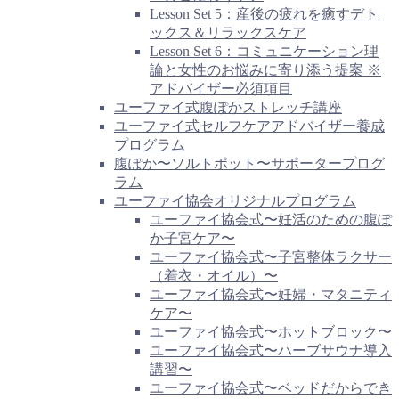
Lesson Set 5：産後の疲れを癒すデト
ックス＆リラックスケア
Lesson Set 6：コミュニケーション理
論と女性のお悩みに寄り添う提案 ※
アドバイザー必須項目
ユーファイ式腹ぽかストレッチ講座
ユーファイ式セルフケアアドバイザー養成
プログラム
腹ぽか〜ソルトポット〜サポータープログ
ラム
ユーファイ協会オリジナルプログラム
ユーファイ協会式〜妊活のための腹ぽ
か子宮ケア〜
ユーファイ協会式〜子宮整体ラクサー
（着衣・オイル）〜
ユーファイ協会式〜妊婦・マタニティ
ケア〜
ユーファイ協会式〜ホットブロック〜
ユーファイ協会式〜ハーブサウナ導入
講習〜
ユーファイ協会式〜ベッドだからでき