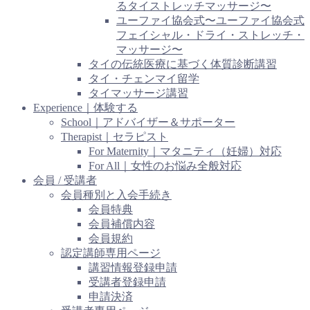
るタイストレッチマッサージ〜
ユーファイ協会式〜ユーファイ協会式
フェイシャル・ドライ・ストレッチ・
マッサージ〜
タイの伝統医療に基づく体質診断講習
タイ・チェンマイ留学
タイマッサージ講習
Experience｜体験する
School｜アドバイザー＆サポーター
Therapist｜セラピスト
For Maternity｜マタニティ（妊婦）対応
For All｜女性のお悩み全般対応
会員 / 受講者
会員種別と入会手続き
会員特典
会員補償内容
会員規約
認定講師専用ページ
講習情報登録申請
受講者登録申請
申請決済