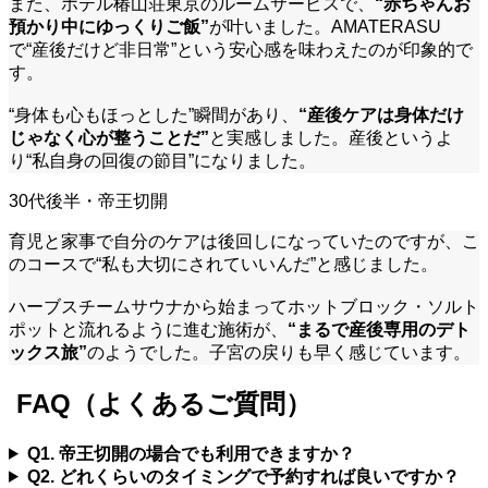
また、ホテル椿山荘東京のルームサービスで、
“赤ちゃんお
預かり中にゆっくりご飯”
が叶いました。AMATERASU
で“産後だけど非日常”という安心感を味わえたのが印象的で
す。
“身体も心もほっとした”瞬間があり、
“産後ケアは身体だけ
じゃなく心が整うことだ”
と実感しました。産後というよ
り“私自身の回復の節目”になりました。
30代後半・帝王切開
育児と家事で自分のケアは後回しになっていたのですが、こ
のコースで“私も大切にされていいんだ”と感じました。
ハーブスチームサウナから始まってホットブロック・ソルト
ポットと流れるように進む施術が、
“まるで産後専用のデト
ックス旅”
のようでした。子宮の戻りも早く感じています。
FAQ（よくあるご質問）
Q1. 帝王切開の場合でも利用できますか？
Q2. どれくらいのタイミングで予約すれば良いですか？