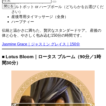
天然ホットブロック
閉じる
ソルトポット or ハーブボール（どちらかをお選びくだ
さい）
産後専用タイマッサージ（全身）
ハーブティー
伝統と温かさに満ちた、贅沢なスタンダードケア。 産後の
体と心を、やさしく包み込む150分の時間です。
Jasmine Grace｜ジャスミン グレイス｜150分
■ Lotus Bloom｜ロータス ブルーム（90分／1時
間30分）