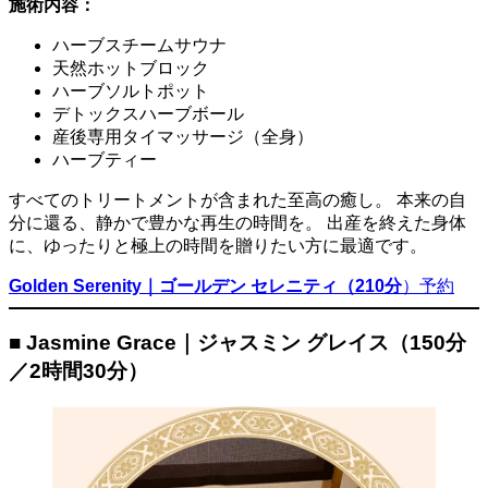
施術内容：
ハーブスチームサウナ
天然ホットブロック
ハーブソルトポット
デトックスハーブボール
産後専用タイマッサージ（全身）
ハーブティー
すべてのトリートメントが含まれた至高の癒し。 本来の自
分に還る、静かで豊かな再生の時間を。 出産を終えた身体
に、ゆったりと極上の時間を贈りたい方に最適です。
Golden Serenity｜ゴールデン セレニティ（210分
）予約
■ Jasmine Grace｜ジャスミン グレイス（150分
／2時間30分）