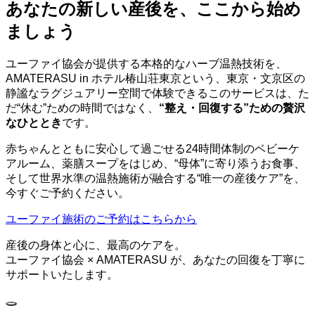
あなたの新しい産後を、ここから始め
ましょう
ユーファイ協会が提供する本格的なハーブ温熱技術を、
AMATERASU in ホテル椿山荘東京という、東京・文京区の
静謐なラグジュアリー空間で体験できるこのサービスは、た
だ“休む”ための時間ではなく、
“整え・回復する”ための贅沢
なひととき
です。
赤ちゃんとともに安心して過ごせる24時間体制のベビーケ
アルーム、薬膳スープをはじめ、“母体”に寄り添うお食事、
そして世界水準の温熱施術が融合する“唯一の産後ケア”を、
今すぐご予約ください。
ユーファイ施術のご予約はこちらから
産後の身体と心に、最高のケアを。
ユーファイ協会 × AMATERASU が、あなたの回復を丁寧に
サポートいたします。