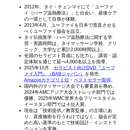
2012年、タイ・チェンマイにて「ユーファ
イ（ハーブ温熱療法）」と出会い、産後ケア
の一環として自身が体験。
2013年4月、ユーファイを日本で普及させる
べくユーファイ協会を設立。
タイ伝統医学・ハーブ温熱療法に関する学
習・実践時間は、タイマッサージ学校、クリ
ニック、大学など累計2,000時間以上。
全国のセラピスト育成にも注力し、講習・認
定体制を通じて延べ4,000名以上を指導。
2025年10月、
セラピスト向けDVD『ユーフ
ァイ入門』（BABジャパン）
を発売。
Amazonカテゴリ１
位
・
ベストセラー取得
。
国内外のマッサージ大会でも審査員を務め、
2024年AMCアジア大会ストレッチ部門では
優勝。2025年WMC世界大会フリースタイル
イースタン部門では４位入賞。
現在は「技術提供／教育監修」の立場にあ
り、直接施術を行うわけではなく、協会が定
めた高い基準のもとで技術設計・インストラ
クションを実施。