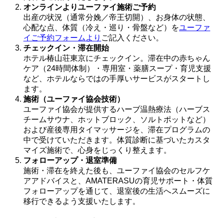
オンラインよりユーファイ施術ご予約
出産の状況（通常分娩／帝王切開）、お身体の状態、
心配な点、体質（冷え・巡り・骨盤など）を
ユーファ
イご予約フォームより
ご記入ください。
チェックイン・滞在開始
ホテル椿山荘東京にチェックイン。滞在中の赤ちゃん
ケア（24時間体制）・専用室・薬膳スープ・育児支援
など、ホテルならではの手厚いサービスがスタートし
ます。
施術（ユーファイ協会技術）
ユーファイ協会が提供するハーブ温熱療法（ハーブス
チームサウナ、ホットブロック、ソルトポットなど）
および産後専用タイマッサージを、滞在プログラムの
中で受けていただきます。体質診断に基づいたカスタ
マイズ施術で、心身をじっくり整えます。
フォローアップ・退室準備
施術・滞在を終えた後も、ユーファイ協会のセルフケ
アアドバイスと、AMATERASUの育児サポート・体質
フォローアップを通じて、退室後の生活へスムーズに
移行できるよう支援いたします。