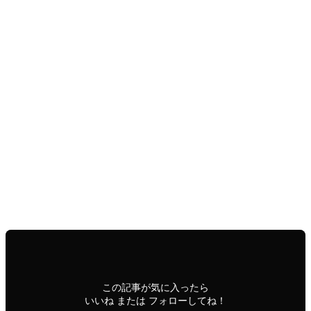
ユーファイ協会主催の場合スケジュールに空きがあれば、ご
希望の日程でのリクエスト講習をいたします。
【オンライン講習】
告知・集客・テキスト配送の都合がございますので、おひと
り様でのオンラインご希望の場合、同じ講習開催日程の一ヶ
月後からの日程をご指定ください。お二人同時申込みの場合
は、オンラインに限り、同じ講習の一週間後からお受けいた
します。
【対面講習】
信州松本本拠地であるユーファイ協会であればお一人様か
ら。お二人以上であれば、出張講習のご相談をお受けいたし
ます。まずはお問合せください
開催講習スケジュール
C-East｜東日本エリア
News
miho-okamura-kanagawa
この記事が気に入ったら
いいね または フォローしてね！