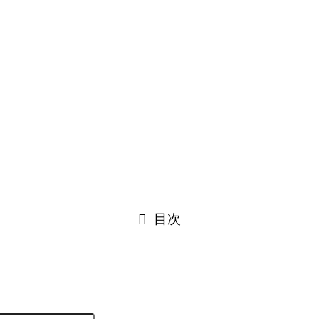
伝統医による腹部マッサージ講習
 チェンダオ：タイ伝統医による腹部マッサージ
目次