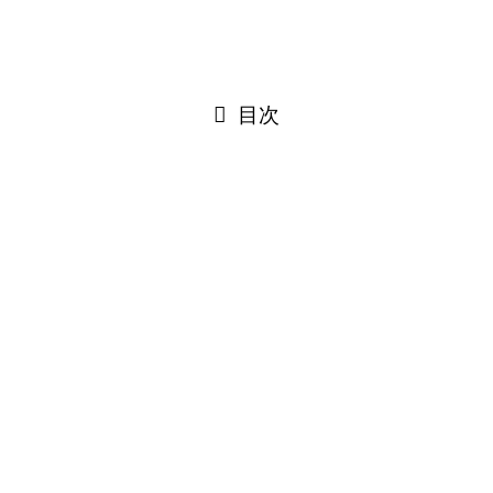
目次
講習内容
対象
講習スケジュール
講習参加費
準備するもの
お申込み
講習へのお申し込みやご質問フォーム
次回参加希望
講習内容