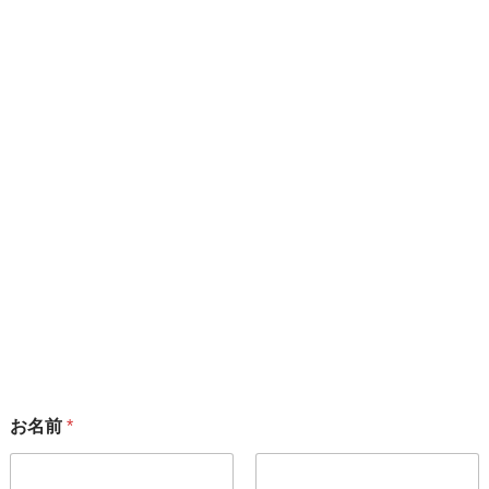
準備するもの
筆記用具、再受講の方はご自身の早見盤
ZOOM会議を使用します
※アプリを最新の状態にアップデートをお願いします
お申込み
テキスト発送に最大7日かかります。お早目のお申込みをお
願いいたします
下記１）をメッセージにご記入の上フォームよりお問合せを
ください
１）受講したい講習（入門 or 初級または2日間）
講習へのお申し込みやご質問フォーム
お名前
*