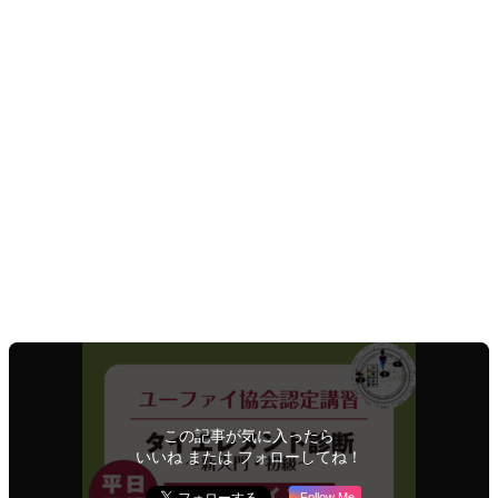
ユーファイ協会主催の場合スケジュールに空きがあれば、ご
希望の日程でのリクエスト講習をいたします。
ただし、告知・集客・テキスト配送の都合がございますの
で、おひとり様でのオンラインご希望の場合、同じ講習開催
日程の一ヶ月後からの日程をご指定ください。
お二人同時申込みの場合は、オンラインに限り、同じ講習の
一週間後からお受けいたします。
#ユーファイ協会
#タイ体質診断
#タイエレメント体質診断
#
タイ四元素
#タイ伝統医学
#タイ方医学
#土水風火
#伝統医学
#
エレメント
開催講習スケジュール
C-Online｜オンライン
News
梶智穂
この記事が気に入ったら
いいね または フォローしてね！
Follow Me