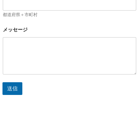
都道府県＋市町村
メッセージ
送信
次回参加希望
全国で活躍するタイエレメンツ体質アドバイザーのご紹介を
いたします。