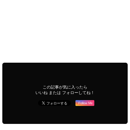
メッセージ
送信
開催講習スケジュール
C-East｜東日本エリア
C-Online｜オンライン
News
梶智穂
この記事が気に入ったら
いいね または フォローしてね！
Follow Me