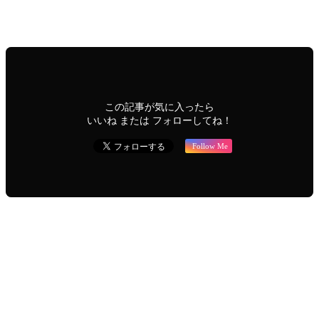
開催講習スケジュール
C-Central｜中部エリア
News
mina-futamata-gifu
この記事が気に入ったら
いいね または フォローしてね！
Follow Me