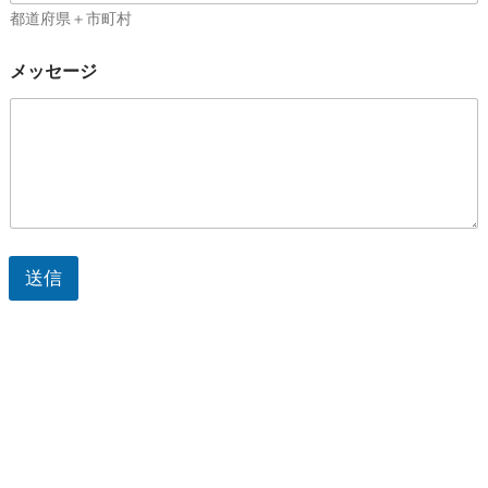
都道府県＋市町村
メッセージ
送信
次回参加希望
全国で活躍するトレーナー・アドバイザーのご紹介をいたし
ます。
ユーファイ協会主催の場合
スケジュール
に空きがあれば、ご
希望の日程でのリクエスト講習をいたします。