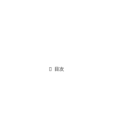
dviser｜認定アドバイザー
Authorized original therapist｜認定
目次
リア検索
ピストエリア検索