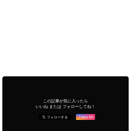
集中
型東
京②
School｜学びたい方へ
S-Central｜中部エリア
Therapist｜施術を受けたい方へ
T-Central｜中部エリ
ア
2024 guidebook｜2024年度ガイドブック
Authorized
Adviser｜認定アドバイザー
Authorized original therapist
｜認定特化セラピスト
雑誌セラピスト4月号特集掲載者
この記事が気に入ったら
いいね または フォローしてね！
Follow Me