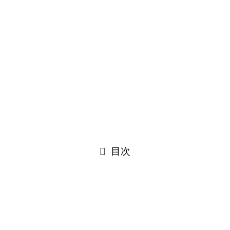
pist｜施術を受けたい方へ
T-Central｜中部エリア
ok｜2025年度ガイドブック
Authorized Adviser｜認定アドバイザー
ized Supporter｜認定サポーター
雑誌セラピスト4月号特集掲載
目次