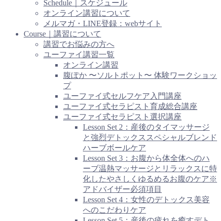
Schedule｜スケジュール
オンライン講習について
メルマガ・LINE登録：webサイト
Course｜講習について
講習でお悩みの方へ
ユーファイ講習一覧
オンライン講習
腹ぽか 〜ソルトポット〜 体験ワークショッ
プ
ユーファイ式セルフケア入門講座
ユーファイ式セラピスト育成総合講座
ユーファイ式セラピスト選択講座
Lesson Set 2：産後のタイマッサージ
と強烈デトックススペシャルブレンド
ハーブボールケア
Lesson Set 3：お腹から体全体へのハ
ーブ温熱マッサージとリラックスに特
化したやさしくゆるめるお腹のケア※
アドバイザー必須項目
Lesson Set 4：女性のデトックス美容
へのこだわりケア
Lesson Set 5：産後の疲れを癒すデト