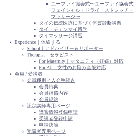
ユーファイ協会式〜ユーファイ協会式
フェイシャル・ドライ・ストレッチ・
マッサージ〜
タイの伝統医療に基づく体質診断講習
タイ・チェンマイ留学
タイマッサージ講習
Experience｜体験する
School｜アドバイザー＆サポーター
Therapist｜セラピスト
For Maternity｜マタニティ（妊婦）対応
For All｜女性のお悩み全般対応
会員 / 受講者
会員種別と入会手続き
会員特典
会員補償内容
会員規約
認定講師専用ページ
講習情報登録申請
受講者登録申請
申請決済
受講者専用ページ