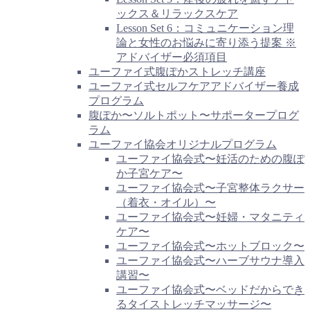
ックス＆リラックスケア
Lesson Set 6：コミュニケーション理
論と女性のお悩みに寄り添う提案 ※
アドバイザー必須項目
ユーファイ式腹ぽかストレッチ講座
ユーファイ式セルフケアアドバイザー養成
プログラム
腹ぽか〜ソルトポット〜サポータープログ
ラム
ユーファイ協会オリジナルプログラム
ユーファイ協会式〜妊活のための腹ぽ
か子宮ケア〜
ユーファイ協会式〜子宮整体ラクサー
（着衣・オイル）〜
ユーファイ協会式〜妊婦・マタニティ
ケア〜
ユーファイ協会式〜ホットブロック〜
ユーファイ協会式〜ハーブサウナ導入
講習〜
ユーファイ協会式〜ベッドだからでき
るタイストレッチマッサージ〜