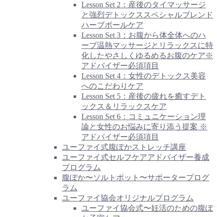
Lesson Set 2：産後のタイマッサージ
と強烈デトックススペシャルブレンド
ハーブボールケア
Lesson Set 3：お腹から体全体へのハ
ーブ温熱マッサージとリラックスに特
化したやさしくゆるめるお腹のケア※
アドバイザー必須項目
Lesson Set 4：女性のデトックス美容
へのこだわりケア
Lesson Set 5：産後の疲れを癒すデト
ックス＆リラックスケア
Lesson Set 6：コミュニケーション理
論と女性のお悩みに寄り添う提案 ※
アドバイザー必須項目
ユーファイ式腹ぽかストレッチ講座
ユーファイ式セルフケアアドバイザー養成
プログラム
腹ぽか〜ソルトポット〜サポータープログ
ラム
ユーファイ協会オリジナルプログラム
ユーファイ協会式〜妊活のための腹ぽ