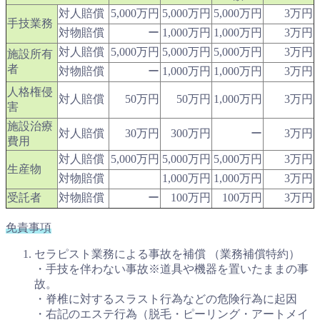
対人賠償
5,000万円
5,000万円
5,000万円
3万円
手技業務
対物賠償
ー
1,000万円
1,000万円
3万円
対人賠償
5,000万円
5,000万円
5,000万円
3万円
施設所有
者
対物賠償
ー
1,000万円
1,000万円
3万円
人格権侵
対人賠償
50万円
50万円
1,000万円
3万円
害
施設治療
対人賠償
30万円
300万円
ー
3万円
費用
対人賠償
5,000万円
5,000万円
5,000万円
3万円
生産物
対物賠償
1,000万円
1,000万円
3万円
受託者
対物賠償
ー
100万円
100万円
3万円
免責事項
セラピスト業務による事故を補償 （業務補償特約）
・手技を伴わない事故※道具や機器を置いたままの事
故。
・脊椎に対するスラスト行為などの危険行為に起因
・右記のエステ行為（脱毛・ピーリング・アートメイ