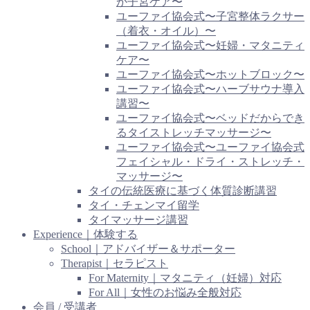
か子宮ケア〜
ユーファイ協会式〜子宮整体ラクサー
（着衣・オイル）〜
ユーファイ協会式〜妊婦・マタニティ
ケア〜
ユーファイ協会式〜ホットブロック〜
ユーファイ協会式〜ハーブサウナ導入
講習〜
ユーファイ協会式〜ベッドだからでき
るタイストレッチマッサージ〜
ユーファイ協会式〜ユーファイ協会式
フェイシャル・ドライ・ストレッチ・
マッサージ〜
タイの伝統医療に基づく体質診断講習
タイ・チェンマイ留学
タイマッサージ講習
Experience｜体験する
School｜アドバイザー＆サポーター
Therapist｜セラピスト
For Maternity｜マタニティ（妊婦）対応
For All｜女性のお悩み全般対応
会員 / 受講者