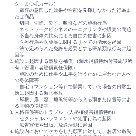
ク・まつ毛カール）
・顧客の意図した効果や性能を発揮しなかった行為ま
たは商品
・切開、切除、刺す、吸引などの施術行為
・ネットワークビジネスのモニタリングや販売の問題
・不当な身体の拘束による自由の侵害に起因
・医療行為や医薬品に関するすべての指示を起因
・法で定められた免許を必要とする医業類似行為に起
因等
施設に起因する事故を補償 （漏水補償特約付帯施設所
有（管理）者賠償責任保険）
・施設のために仕事や工事を行うために雇われた人へ
の身体障害
・自宅（マンション等）で開業している場合の日常生
活に起因する漏水事故
・屋根、扉、窓、通風筒等から入る雨または雪等によ
る財物の損壊等
人格権侵害のトラブル （人格権侵害補償特約）
・セクシャルハラスメントや犯罪行為に起因
・広告宣伝や出版、放送活動に起因
施設内においてケガをした顧客に対して、お店の過失