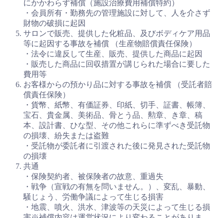
にかかわらず補償（施設治療費用補償特約）
・会員所有・勤務先の管理施設に対して、人を介さず
財物の破損に起因
サロンで販売、提供した化粧品、及びボディケア用品
等に起因する事故を補償 （生産物賠償責任保険）
・法令に違反して生産、販売、提供した商品に起因
・販売した商品に回収措置が講じられた場合に要した
費用等
お客様からの預かり品に対する事故を補償 （受託者賠
償責任保険）
・貨幣、紙幣、有価証券、印紙、切手、証書、帳簿、
宝石、貴金属、美術品、骨とう品、勲章、き章、稿
本、設計書、ひな型、その他これらに準ずべき受託物
の損壊、紛失または盗難
・受託物が委託者に引渡された後に発見された受託物
の損壊
共通
・保険契約者、被保険者の故意、重過失
・戦争（宣戦の有無を問いません。）、変乱、暴動、
騒じょう、労働争議によって生じる損害
・地震、噴火、洪水、津波等の天災によって生じる損
害※補償内容は運営状況により変わることがありま