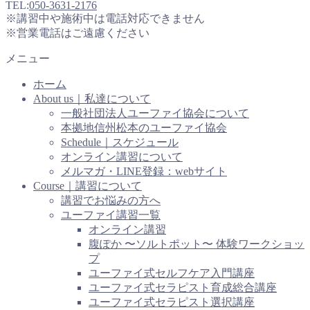
TEL:
050-3631-2176
※講習中や施術中は電話対応できません
※営業電話はご遠慮ください
メニュー
ホーム
About us｜私達について
一般社団法人ユーファイ協会について
本拠地信州松本のユーファイ協会
Schedule｜スケジュール
オンライン講習について
メルマガ・LINE登録：webサイト
Course｜講習について
講習でお悩みの方へ
ユーファイ講習一覧
オンライン講習
腹ぽか 〜ソルトポット〜 体験ワークショッ
プ
ユーファイ式セルフケア入門講座
ユーファイ式セラピスト育成総合講座
ユーファイ式セラピスト選択講座