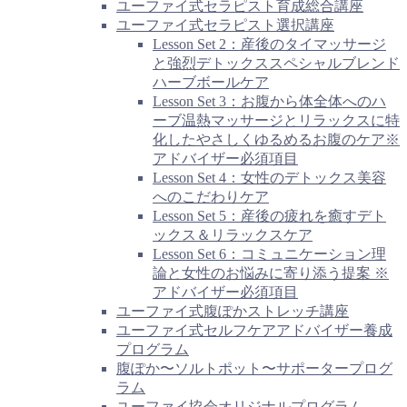
ユーファイ式セラピスト育成総合講座
ユーファイ式セラピスト選択講座
Lesson Set 2：産後のタイマッサージ
と強烈デトックススペシャルブレンド
ハーブボールケア
Lesson Set 3：お腹から体全体へのハ
ーブ温熱マッサージとリラックスに特
化したやさしくゆるめるお腹のケア※
アドバイザー必須項目
Lesson Set 4：女性のデトックス美容
へのこだわりケア
Lesson Set 5：産後の疲れを癒すデト
ックス＆リラックスケア
Lesson Set 6：コミュニケーション理
論と女性のお悩みに寄り添う提案 ※
アドバイザー必須項目
ユーファイ式腹ぽかストレッチ講座
ユーファイ式セルフケアアドバイザー養成
プログラム
腹ぽか〜ソルトポット〜サポータープログ
ラム
ユーファイ協会オリジナルプログラム