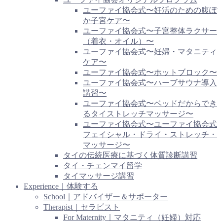
ユーファイ協会式〜妊活のための腹ぽ
か子宮ケア〜
ユーファイ協会式〜子宮整体ラクサー
（着衣・オイル）〜
ユーファイ協会式〜妊婦・マタニティ
ケア〜
ユーファイ協会式〜ホットブロック〜
ユーファイ協会式〜ハーブサウナ導入
講習〜
ユーファイ協会式〜ベッドだからでき
るタイストレッチマッサージ〜
ユーファイ協会式〜ユーファイ協会式
フェイシャル・ドライ・ストレッチ・
マッサージ〜
タイの伝統医療に基づく体質診断講習
タイ・チェンマイ留学
タイマッサージ講習
Experience｜体験する
School｜アドバイザー＆サポーター
Therapist｜セラピスト
For Maternity｜マタニティ（妊婦）対応