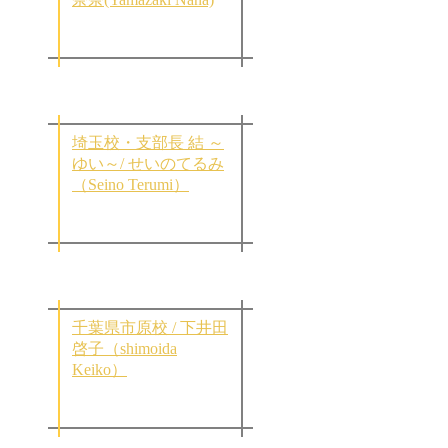
埼玉校・支部長 結 ～
ゆい～/ せいのてるみ
（Seino Terumi）
千葉県市原校 / 下井田
啓子（shimoida
Keiko）