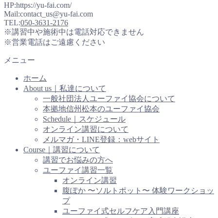
HP:https://yu-fai.com/
Mail:contact_us@yu-fai.com
TEL:
050-3631-2176
※講習中や施術中は電話対応できません
※営業電話はご遠慮ください
メニュー
ホーム
About us｜私達について
一般社団法人ユーファイ協会について
本拠地信州松本のユーファイ協会
Schedule｜スケジュール
オンライン講習について
メルマガ・LINE登録：webサイト
Course｜講習について
講習でお悩みの方へ
ユーファイ講習一覧
オンライン講習
腹ぽか 〜ソルトポット〜 体験ワークショッ
プ
ユーファイ式セルフケア入門講座