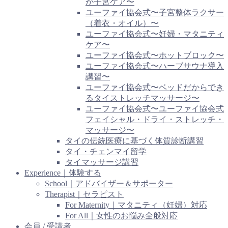
か子宮ケア〜
ユーファイ協会式〜子宮整体ラクサー
（着衣・オイル）〜
ユーファイ協会式〜妊婦・マタニティ
ケア〜
ユーファイ協会式〜ホットブロック〜
ユーファイ協会式〜ハーブサウナ導入
講習〜
ユーファイ協会式〜ベッドだからでき
るタイストレッチマッサージ〜
ユーファイ協会式〜ユーファイ協会式
フェイシャル・ドライ・ストレッチ・
マッサージ〜
タイの伝統医療に基づく体質診断講習
タイ・チェンマイ留学
タイマッサージ講習
Experience｜体験する
School｜アドバイザー＆サポーター
Therapist｜セラピスト
For Maternity｜マタニティ（妊婦）対応
For All｜女性のお悩み全般対応
会員 / 受講者