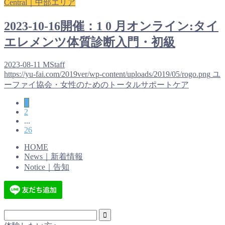
Central｜中部エリア
2023-10-16開催：1 0 月オンライン:タイ
エレメンツ体質診断入門・初級
2023-08-11
MStaff
https://yu-fai.com/2019ver/wp-content/uploads/2019/05/rogo.png
ユ
ーファイ協会・女性のためのトータルサポートケア
1
2
...
26
HOME
News｜新着情報
Notice｜告知