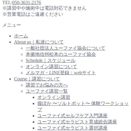
TEL:
050-3631-2176
※講習中や施術中は電話対応できません
※営業電話はご遠慮ください
メニュー
ホーム
About us｜私達について
一般社団法人ユーファイ協会について
本拠地信州松本のユーファイ協会
Schedule｜スケジュール
オンライン講習について
メルマガ・LINE登録：webサイト
Course｜講習について
講習でお悩みの方へ
ユーファイ講習一覧
オンライン講習
腹ぽか 〜ソルトポット〜 体験ワークショッ
プ
ユーファイ式セルフケア入門講座
ユーファイ式セラピスト育成総合講座
ユーファイ式セラピスト選択講座