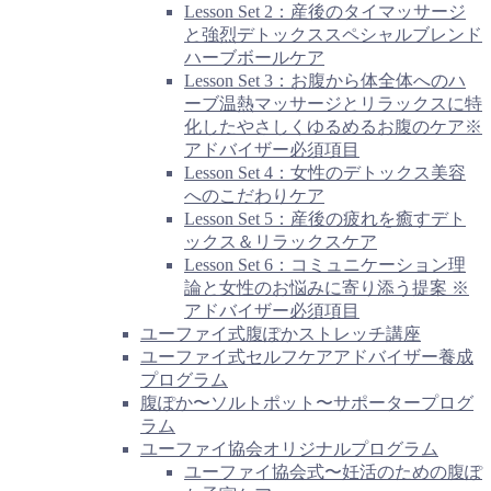
Lesson Set 2：産後のタイマッサージ
と強烈デトックススペシャルブレンド
ハーブボールケア
Lesson Set 3：お腹から体全体へのハ
ーブ温熱マッサージとリラックスに特
化したやさしくゆるめるお腹のケア※
アドバイザー必須項目
Lesson Set 4：女性のデトックス美容
へのこだわりケア
Lesson Set 5：産後の疲れを癒すデト
ックス＆リラックスケア
Lesson Set 6：コミュニケーション理
論と女性のお悩みに寄り添う提案 ※
アドバイザー必須項目
ユーファイ式腹ぽかストレッチ講座
ユーファイ式セルフケアアドバイザー養成
プログラム
腹ぽか〜ソルトポット〜サポータープログ
ラム
ユーファイ協会オリジナルプログラム
ユーファイ協会式〜妊活のための腹ぽ