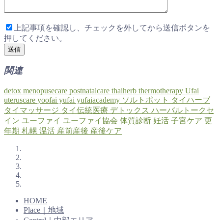
上記事項を確認し、チェックを外してから送信ボタンを
押してください。
関連
detox
menopusecare
postnatalcare
thaiherb
thermotherapy
Ufai
uteruscare
yoofai
yufai
yufaiacademy
ソルトポット
タイハーブ
タイマッサージ
タイ伝統医療
デトックス
ハーバルトークセ
イン
ユーファイ
ユーファイ協会
体質診断
妊活
子宮ケア
更
年期
札幌
温活
産前産後
産後ケア
HOME
Place｜地域