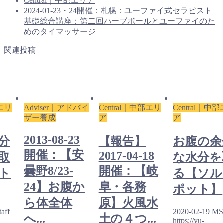
Central｜中部エリア
2024-01-23・24開催：札幌：ユーファイ式セラピスト
基礎総合講座：第二回ハーブボールとユーファイのた
めのタイマッサージ
関連投稿
部エリ
Adviser｜アドバイ
Central｜中部エリ
Central｜中
ザー養成
ア
ア
2013-08-23
分
【報告】
お腹の余
開催：【安
2017-04-18
取
な水分を
曇野8/23-
開催：【岐
ト
る【ソル
24】お腹か
阜・各務
ポット】
ら体全体
原】火風水
aff
2020-02-19
MSt
へ...
土の４つ...
https://yu-