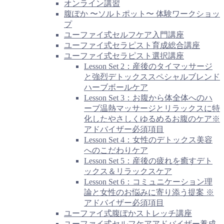
オンライン講習
腹ぽか 〜ソルトポット〜 体験ワークショッ
プ
ユーファイ式セルフケア入門講座
ユーファイ式セラピスト育成総合講座
ユーファイ式セラピスト選択講座
Lesson Set 2：産後のタイマッサージ
と強烈デトックススペシャルブレンド
ハーブボールケア
Lesson Set 3：お腹から体全体へのハ
ーブ温熱マッサージとリラックスに特
化したやさしくゆるめるお腹のケア※
アドバイザー必須項目
Lesson Set 4：女性のデトックス美容
へのこだわりケア
Lesson Set 5：産後の疲れを癒すデト
ックス＆リラックスケア
Lesson Set 6：コミュニケーション理
論と女性のお悩みに寄り添う提案 ※
アドバイザー必須項目
ユーファイ式腹ぽかストレッチ講座
ユーファイ式セルフケアアドバイザー養成