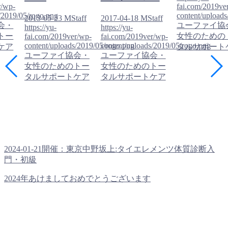
r/wp-
fai.com/2019ve
/2019/05/rogo.png
content/upload
2013-05-23
MStaff
2017-04-18
MStaff
会・
ユーファイ協
https://yu-
https://yu-
トー
女性のための
fai.com/2019ver/wp-
fai.com/2019ver/wp-
content/uploads/2019/05/rogo.png
content/uploads/2019/05/rogo.png
ケア
タルサポート
ユーファイ協会・
ユーファイ協会・
女性のためのトー
女性のためのトー
タルサポートケア
タルサポートケア
2024-01-21開催：東京中野坂上:タイエレメンツ体質診断入
門・初級
2024年あけましておめでとうございます