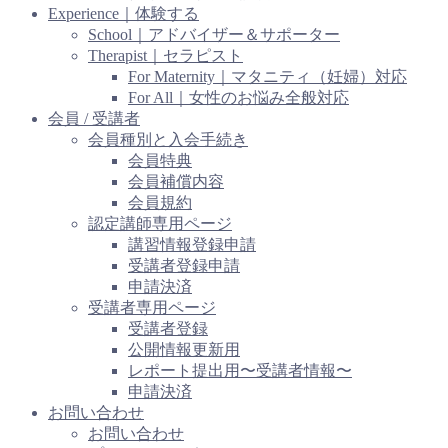
Experience｜体験する
School｜アドバイザー＆サポーター
Therapist｜セラピスト
For Maternity｜マタニティ（妊婦）対応
For All｜女性のお悩み全般対応
会員 / 受講者
会員種別と入会手続き
会員特典
会員補償内容
会員規約
認定講師専用ページ
講習情報登録申請
受講者登録申請
申請決済
受講者専用ページ
受講者登録
公開情報更新用
レポート提出用〜受講者情報〜
申請決済
お問い合わせ
お問い合わせ