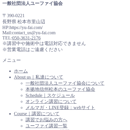
一般社団法人ユーファイ協会
〒390-0221
長野県 松本市里山辺
HP:https://yu-fai.com/
Mail:contact_us@yu-fai.com
TEL:
050-3631-2176
※講習中や施術中は電話対応できません
※営業電話はご遠慮ください
メニュー
ホーム
About us｜私達について
一般社団法人ユーファイ協会について
本拠地信州松本のユーファイ協会
Schedule｜スケジュール
オンライン講習について
メルマガ・LINE登録：webサイト
Course｜講習について
講習でお悩みの方へ
ユーファイ講習一覧