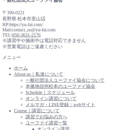
一般社団法人ユーファイ協会
〒390-0221
長野県 松本市里山辺
HP:https://yu-fai.com/
Mail:contact_us@yu-fai.com
TEL:
050-3631-2176
※講習中や施術中は電話対応できません
※営業電話はご遠慮ください
メニュー
ホーム
About us｜私達について
一般社団法人ユーファイ協会について
本拠地信州松本のユーファイ協会
Schedule｜スケジュール
オンライン講習について
メルマガ・LINE登録：webサイト
Course｜講習について
講習でお悩みの方へ
ユーファイ講習一覧
オンライン講習