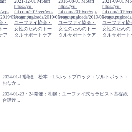
aff
2021-12-01
MStaff
2016-08-01
MStaff
2021-09-01
MSt
https://yu-
https://yu-
https://yu-
r/wp-
fai.com/2019ver/wp-
fai.com/2019ver/wp-
fai.com/2019ve
/2019/05/rogo.png
content/uploads/2019/05/rogo.png
content/uploads/2019/05/rogo.png
content/upload
会・
ユーファイ協会・
ユーファイ協会・
ユーファイ協
トー
女性のためのトー
女性のためのトー
女性のための
ケア
タルサポートケア
タルサポートケア
タルサポート
2024-01-13開催：松本：L3ホットブロック＋ソルトポット＋
おなか...
2024-01-23・24開催：札幌：ユーファイ式セラピスト基礎総
合講座...