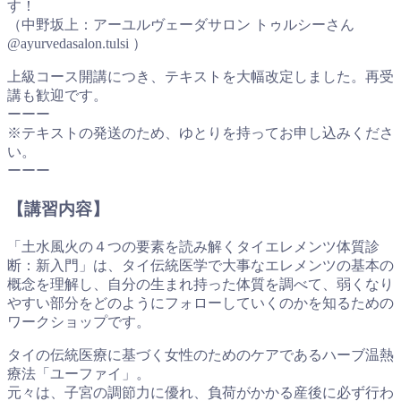
す！
（中野坂上：アーユルヴェーダサロン トゥルシーさん
@ayurvedasalon.tulsi ）
上級コース開講につき、テキストを大幅改定しました。再受
講も歓迎です。
ーーー
※テキストの発送のため、ゆとりを持ってお申し込みくださ
い。
ーーー
【講習内容】
「土水風火の４つの要素を読み解くタイエレメンツ体質診
断：新入門」は、タイ伝統医学で大事なエレメンツの基本の
概念を理解し、自分の生まれ持った体質を調べて、弱くなり
やすい部分をどのようにフォローしていくのかを知るための
ワークショップです。
タイの伝統医療に基づく女性のためのケアであるハーブ温熱
療法「ユーファイ」。
元々は、子宮の調節力に優れ、負荷がかかる産後に必ず行わ