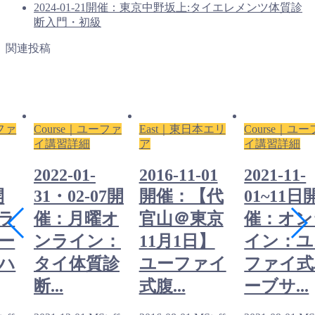
2024-01-21開催：東京中野坂上:タイエレメンツ体質診
断入門・初級
関連投稿
ーファ
Course｜ユーファ
East｜東日本エリ
Course｜ユ
イ講習詳細
ア
イ講習詳細
2022-01-
2016-11-01
2021-11-
開
31・02-07開
開催：【代
01~11日
ラ
催：月曜オ
官山＠東京
催：オン
ー
ンライン：
11月1日】
イン：ユ
ハ
タイ体質診
ユーファイ
ファイ式
断...
式腹...
ーブサ...