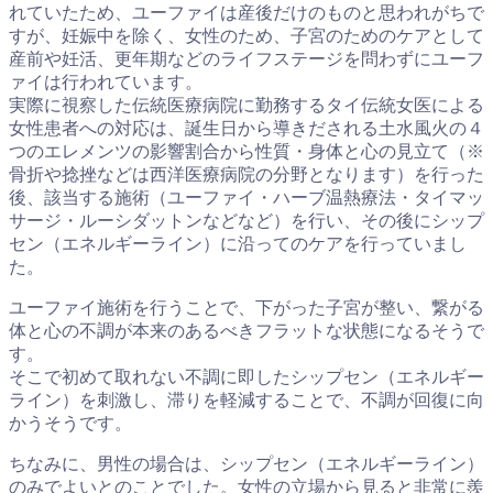
れていたため、ユーファイは産後だけのものと思われがちで
すが、妊娠中を除く、女性のため、子宮のためのケアとして
産前や妊活、更年期などのライフステージを問わずにユーフ
ァイは行われています。
実際に視察した伝統医療病院に勤務するタイ伝統女医による
女性患者への対応は、誕生日から導きだされる土水風火の４
つのエレメンツの影響割合から性質・身体と心の見立て（※
骨折や捻挫などは西洋医療病院の分野となります）を行った
後、該当する施術（ユーファイ・ハーブ温熱療法・タイマッ
サージ・ルーシダットンなどなど）を行い、その後にシップ
セン（エネルギーライン）に沿ってのケアを行っていまし
た。
ユーファイ施術を行うことで、下がった子宮が整い、繋がる
体と心の不調が本来のあるべきフラットな状態になるそうで
す。
そこで初めて取れない不調に即したシップセン（エネルギー
ライン）を刺激し、滞りを軽減することで、不調が回復に向
かうそうです。
ちなみに、男性の場合は、シップセン（エネルギーライン）
のみでよいとのことでした。女性の立場から見ると非常に羨