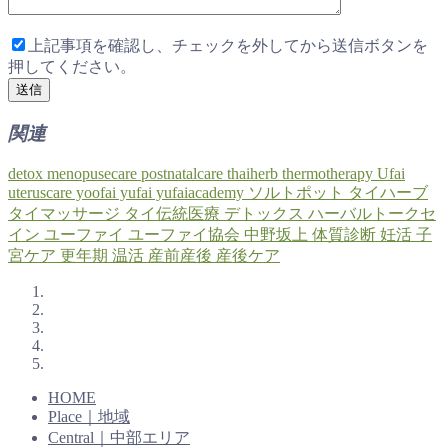
上記事項を確認し、チェックを外してから送信ボタンを
押してください。
関連
detox
menopusecare
postnatalcare
thaiherb
thermotherapy
Ufai
uteruscare
yoofai
yufai
yufaiacademy
ソルトポット
タイハーブ
タイマッサージ
タイ伝統医療
デトックス
ハーバルトークセ
イン
ユーファイ
ユーファイ協会
中野坂上
体質診断
妊活
子
宮ケア
更年期
温活
産前産後
産後ケア
HOME
Place｜地域
Central｜中部エリア