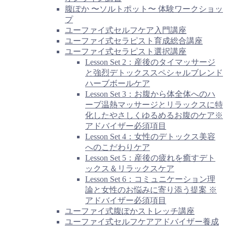
腹ぽか 〜ソルトポット〜 体験ワークショッ
プ
ユーファイ式セルフケア入門講座
ユーファイ式セラピスト育成総合講座
ユーファイ式セラピスト選択講座
Lesson Set 2：産後のタイマッサージ
と強烈デトックススペシャルブレンド
ハーブボールケア
Lesson Set 3：お腹から体全体へのハ
ーブ温熱マッサージとリラックスに特
化したやさしくゆるめるお腹のケア※
アドバイザー必須項目
Lesson Set 4：女性のデトックス美容
へのこだわりケア
Lesson Set 5：産後の疲れを癒すデト
ックス＆リラックスケア
Lesson Set 6：コミュニケーション理
論と女性のお悩みに寄り添う提案 ※
アドバイザー必須項目
ユーファイ式腹ぽかストレッチ講座
ユーファイ式セルフケアアドバイザー養成