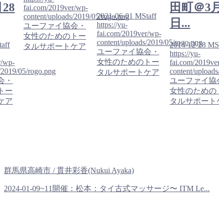
28
田町＠3月
fai.com/2019ver/wp-
2021-06-01
MStaff
content/uploads/2019/05/rogo.png
日...
https://yu-
ユーファイ協会・
fai.com/2019ver/wp-
女性のためのトー
content/uploads/2019/05/rogo.png
aff
2014-12-28
MSt
タルサポートケア
ユーファイ協会・
https://yu-
女性のためのトー
r/wp-
fai.com/2019ve
/2019/05/rogo.png
content/upload
タルサポートケア
会・
ユーファイ協
トー
女性のための
ケア
タルサポート
群馬県高崎市 / 貫井彩香(Nukui Ayaka)
2024-01-09~11開催：松本：タイ古式マッサージ〜 ITM Le...