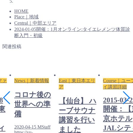
HOME
Place｜地域
Central｜中部エリア
2024-01-05開催：1月オンライン:タイエレメンツ体質診
断入門・初級
関連投稿
ーファ
News｜新着情報
East｜東日本エリ
Course｜ユ
ア
イ講習詳細
コロナ後の
8
2015-03-
【仙台】 ハ
世界への準
東
開催：【
ーブサウナ
備
京ホテル
講習を行い
ィ
JALシテ
2020-04-15
MStaff
ました
https://yu-