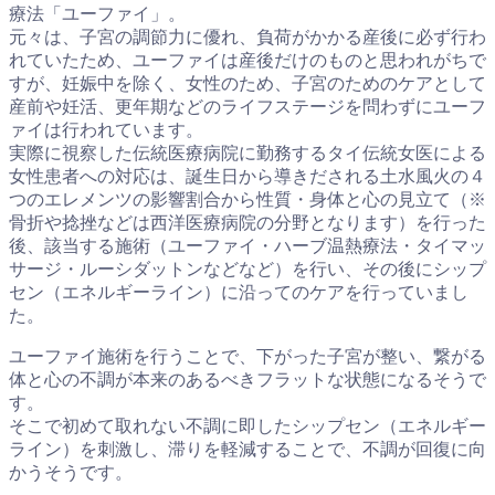
療法「ユーファイ」。
元々は、子宮の調節力に優れ、負荷がかかる産後に必ず行わ
れていたため、ユーファイは産後だけのものと思われがちで
すが、妊娠中を除く、女性のため、子宮のためのケアとして
産前や妊活、更年期などのライフステージを問わずにユーフ
ァイは行われています。
実際に視察した伝統医療病院に勤務するタイ伝統女医による
女性患者への対応は、誕生日から導きだされる土水風火の４
つのエレメンツの影響割合から性質・身体と心の見立て（※
骨折や捻挫などは西洋医療病院の分野となります）を行った
後、該当する施術（ユーファイ・ハーブ温熱療法・タイマッ
サージ・ルーシダットンなどなど）を行い、その後にシップ
セン（エネルギーライン）に沿ってのケアを行っていまし
た。
ユーファイ施術を行うことで、下がった子宮が整い、繋がる
体と心の不調が本来のあるべきフラットな状態になるそうで
す。
そこで初めて取れない不調に即したシップセン（エネルギー
ライン）を刺激し、滞りを軽減することで、不調が回復に向
かうそうです。