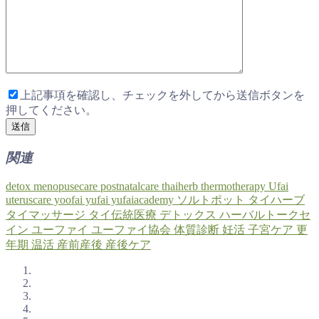
上記事項を確認し、チェックを外してから送信ボタンを
押してください。
関連
detox
menopusecare
postnatalcare
thaiherb
thermotherapy
Ufai
uteruscare
yoofai
yufai
yufaiacademy
ソルトポット
タイハーブ
タイマッサージ
タイ伝統医療
デトックス
ハーバルトークセ
イン
ユーファイ
ユーファイ協会
体質診断
妊活
子宮ケア
更
年期
温活
産前産後
産後ケア