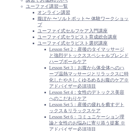
講習でお悩みの方へ
ユーファイ講習一覧
オンライン講習
腹ぽか 〜ソルトポット〜 体験ワークショッ
プ
ユーファイ式セルフケア入門講座
ユーファイ式セラピスト育成総合講座
ユーファイ式セラピスト選択講座
Lesson Set 2：産後のタイマッサージ
と強烈デトックススペシャルブレンド
ハーブボールケア
Lesson Set 3：お腹から体全体へのハ
ーブ温熱マッサージとリラックスに特
化したやさしくゆるめるお腹のケア※
アドバイザー必須項目
Lesson Set 4：女性のデトックス美容
へのこだわりケア
Lesson Set 5：産後の疲れを癒すデト
ックス＆リラックスケア
Lesson Set 6：コミュニケーション理
論と女性のお悩みに寄り添う提案 ※
アドバイザー必須項目