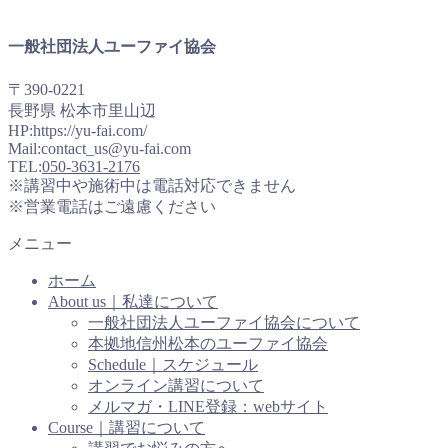
一般社団法人ユーファイ協会
〒390-0221
長野県 松本市里山辺
HP:https://yu-fai.com/
Mail:contact_us@yu-fai.com
TEL:
050-3631-2176
※講習中や施術中は電話対応できません
※営業電話はご遠慮ください
メニュー
ホーム
About us｜私達について
一般社団法人ユーファイ協会について
本拠地信州松本のユーファイ協会
Schedule｜スケジュール
オンライン講習について
メルマガ・LINE登録：webサイト
Course｜講習について