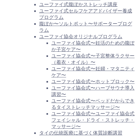
ユーファイ式腹ぽかストレッチ講座
ユーファイ式セルフケアアドバイザー養成
プログラム
腹ぽか〜ソルトポット〜サポータープログ
ラム
ユーファイ協会オリジナルプログラム
ユーファイ協会式〜妊活のための腹ぽ
か子宮ケア〜
ユーファイ協会式〜子宮整体ラクサー
（着衣・オイル）〜
ユーファイ協会式〜妊婦・マタニティ
ケア〜
ユーファイ協会式〜ホットブロック〜
ユーファイ協会式〜ハーブサウナ導入
講習〜
ユーファイ協会式〜ベッドだからでき
るタイストレッチマッサージ〜
ユーファイ協会式〜ユーファイ協会式
フェイシャル・ドライ・ストレッチ・
マッサージ〜
タイの伝統医療に基づく体質診断講習