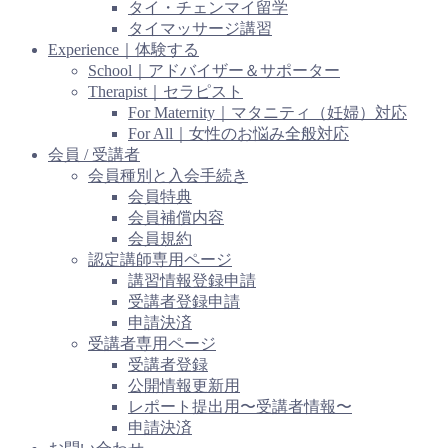
タイ・チェンマイ留学
タイマッサージ講習
Experience｜体験する
School｜アドバイザー＆サポーター
Therapist｜セラピスト
For Maternity｜マタニティ（妊婦）対応
For All｜女性のお悩み全般対応
会員 / 受講者
会員種別と入会手続き
会員特典
会員補償内容
会員規約
認定講師専用ページ
講習情報登録申請
受講者登録申請
申請決済
受講者専用ページ
受講者登録
公開情報更新用
レポート提出用〜受講者情報〜
申請決済