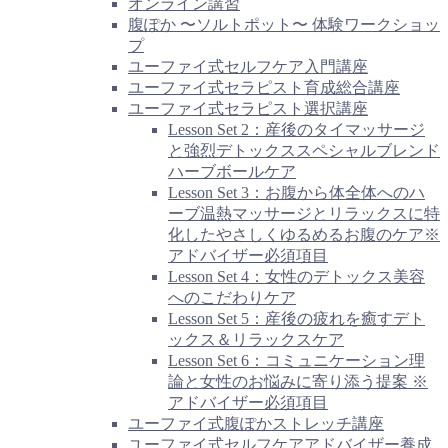
オンライン講習
腹ぽか 〜ソルトポット〜 体験ワークショッ
プ
ユーファイ式セルフケア入門講座
ユーファイ式セラピスト育成総合講座
ユーファイ式セラピスト選択講座
Lesson Set 2：産後のタイマッサージ
と強烈デトックススペシャルブレンド
ハーブボールケア
Lesson Set 3：お腹から体全体へのハ
ーブ温熱マッサージとリラックスに特
化したやさしくゆるめるお腹のケア※
アドバイザー必須項目
Lesson Set 4：女性のデトックス美容
へのこだわりケア
Lesson Set 5：産後の疲れを癒すデト
ックス＆リラックスケア
Lesson Set 6：コミュニケーション理
論と女性のお悩みに寄り添う提案 ※
アドバイザー必須項目
ユーファイ式腹ぽかストレッチ講座
ユーファイ式セルフケアアドバイザー養成