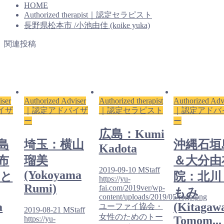
HOME
Authorized therapist｜認定セラピスト
長野県松本市 /小池由佳 (koike yuka)
関連投稿
iser
Authorized Adviser
Authorized therapist
Authorized Adv
イザ
｜認定アドバイザ
｜認定セラピスト
｜認定アドバ
ー
ー
広島：Kumi
島
埼玉：横山
沖縄石垣
Kadota
布
瑠美
＆大分由
2019-09-10
MStaff
(Yokoyama
 と
院：北川
https://yu-
Rumi)
fai.com/2019ver/wp-
もみ
content/uploads/2019/05/rogo.png
a
(Kitagaw
ユーファイ協会・
2019-08-21
MStaff
女性のためのトー
Tomom...
https://yu-