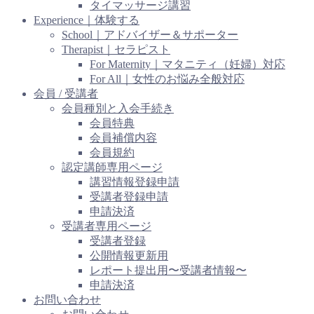
タイマッサージ講習
Experience｜体験する
School｜アドバイザー＆サポーター
Therapist｜セラピスト
For Maternity｜マタニティ（妊婦）対応
For All｜女性のお悩み全般対応
会員 / 受講者
会員種別と入会手続き
会員特典
会員補償内容
会員規約
認定講師専用ページ
講習情報登録申請
受講者登録申請
申請決済
受講者専用ページ
受講者登録
公開情報更新用
レポート提出用〜受講者情報〜
申請決済
お問い合わせ