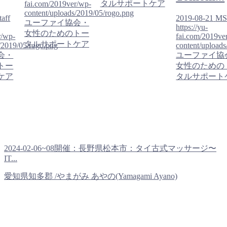
タルサポートケア
fai.com/2019ver/wp-
content/uploads/2019/05/rogo.png
aff
2019-08-21
MSt
ユーファイ協会・
https://yu-
女性のためのトー
r/wp-
fai.com/2019ve
タルサポートケア
/2019/05/rogo.png
content/upload
会・
ユーファイ協
トー
女性のための
ケア
タルサポート
2024-02-06~08開催：長野県松本市：タイ古式マッサージ〜
IT...
愛知県知多郡 /やまがみ あやの(Yamagami Ayano)