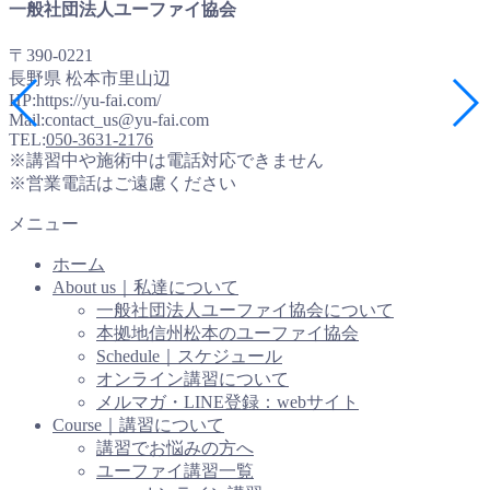
一般社団法人ユーファイ協会
〒390-0221
長野県 松本市里山辺
HP:https://yu-fai.com/
Mail:contact_us@yu-fai.com
TEL:
050-3631-2176
※講習中や施術中は電話対応できません
※営業電話はご遠慮ください
メニュー
ホーム
About us｜私達について
一般社団法人ユーファイ協会について
本拠地信州松本のユーファイ協会
Schedule｜スケジュール
オンライン講習について
メルマガ・LINE登録：webサイト
Course｜講習について
講習でお悩みの方へ
ユーファイ講習一覧