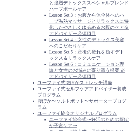
と強烈デトックススペシャルブレンド
ハーブボールケア
Lesson Set 3：お腹から体全体へのハ
ーブ温熱マッサージとリラックスに特
化したやさしくゆるめるお腹のケア※
アドバイザー必須項目
Lesson Set 4：女性のデトックス美容
へのこだわりケア
Lesson Set 5：産後の疲れを癒すデト
ックス＆リラックスケア
Lesson Set 6：コミュニケーション理
論と女性のお悩みに寄り添う提案 ※
アドバイザー必須項目
ユーファイ式腹ぽかストレッチ講座
ユーファイ式セルフケアアドバイザー養成
プログラム
腹ぽか〜ソルトポット〜サポータープログ
ラム
ユーファイ協会オリジナルプログラム
ユーファイ協会式〜妊活のための腹ぽ
か子宮ケア〜