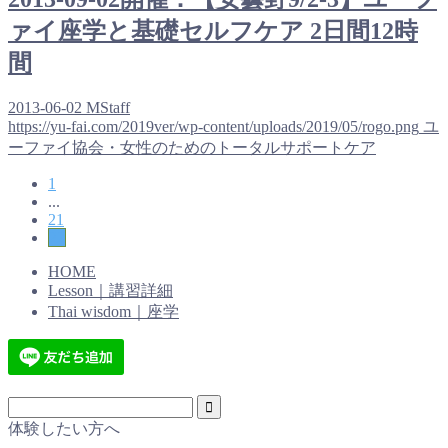
ァイ座学と基礎セルフケア 2日間12時
間
2013-06-02
MStaff
https://yu-fai.com/2019ver/wp-content/uploads/2019/05/rogo.png
ユ
ーファイ協会・女性のためのトータルサポートケア
1
...
21
22
HOME
Lesson｜講習詳細
Thai wisdom｜座学
体験したい方へ