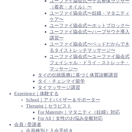
ユーファイ協会式〜子宮整体ラクサー
（着衣・オイル）〜
ユーファイ協会式〜妊婦・マタニティ
ケア〜
ユーファイ協会式〜ホットブロック〜
ユーファイ協会式〜ハーブサウナ導入
講習〜
ユーファイ協会式〜ベッドだからでき
るタイストレッチマッサージ〜
ユーファイ協会式〜ユーファイ協会式
フェイシャル・ドライ・ストレッチ・
マッサージ〜
タイの伝統医療に基づく体質診断講習
タイ・チェンマイ留学
タイマッサージ講習
Experience｜体験する
School｜アドバイザー＆サポーター
Therapist｜セラピスト
For Maternity｜マタニティ（妊婦）対応
For All｜女性のお悩み全般対応
会員 / 受講者
会員種別と入会手続き