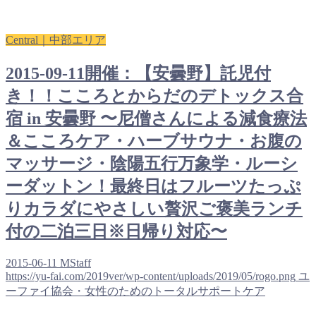
Central｜中部エリア
2015-09-11開催：【安曇野】託児付
き！！こころとからだのデトックス合
宿 in 安曇野 〜尼僧さんによる減食療法
＆こころケア・ハーブサウナ・お腹の
マッサージ・陰陽五行万象学・ルーシ
ーダットン！最終日はフルーツたっぷ
りカラダにやさしい贅沢ご褒美ランチ
付の二泊三日※日帰り対応〜
2015-06-11
MStaff
https://yu-fai.com/2019ver/wp-content/uploads/2019/05/rogo.png
ユ
ーファイ協会・女性のためのトータルサポートケア