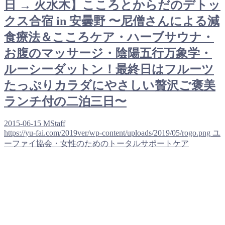
日 → 火水木】こころとからだのデトッ
クス合宿 in 安曇野 〜尼僧さんによる減
食療法＆こころケア・ハーブサウナ・
お腹のマッサージ・陰陽五行万象学・
ルーシーダットン！最終日はフルーツ
たっぷりカラダにやさしい贅沢ご褒美
ランチ付の二泊三日〜
2015-06-15
MStaff
https://yu-fai.com/2019ver/wp-content/uploads/2019/05/rogo.png
ユ
ーファイ協会・女性のためのトータルサポートケア