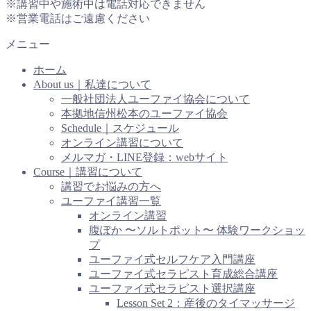
※講習中や施術中は電話対応できません
※営業電話はご遠慮ください
メニュー
ホーム
About us｜私達について
一般社団法人ユーファイ協会について
本拠地信州松本のユーファイ協会
Schedule｜スケジュール
オンライン講習について
メルマガ・LINE登録：webサイト
Course｜講習について
講習でお悩みの方へ
ユーファイ講習一覧
オンライン講習
腹ぽか 〜ソルトポット〜 体験ワークショッ
プ
ユーファイ式セルフケア入門講座
ユーファイ式セラピスト育成総合講座
ユーファイ式セラピスト選択講座
Lesson Set 2：産後のタイマッサージ