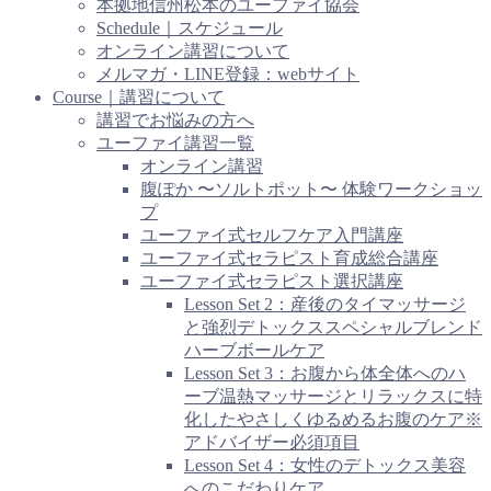
本拠地信州松本のユーファイ協会
Schedule｜スケジュール
オンライン講習について
メルマガ・LINE登録：webサイト
Course｜講習について
講習でお悩みの方へ
ユーファイ講習一覧
オンライン講習
腹ぽか 〜ソルトポット〜 体験ワークショッ
プ
ユーファイ式セルフケア入門講座
ユーファイ式セラピスト育成総合講座
ユーファイ式セラピスト選択講座
Lesson Set 2：産後のタイマッサージ
と強烈デトックススペシャルブレンド
ハーブボールケア
Lesson Set 3：お腹から体全体へのハ
ーブ温熱マッサージとリラックスに特
化したやさしくゆるめるお腹のケア※
アドバイザー必須項目
Lesson Set 4：女性のデトックス美容
へのこだわりケア