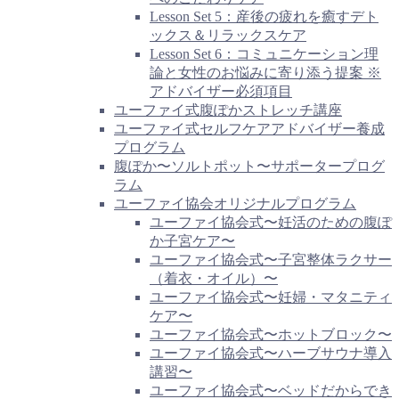
Lesson Set 5：産後の疲れを癒すデト
ックス＆リラックスケア
Lesson Set 6：コミュニケーション理
論と女性のお悩みに寄り添う提案 ※
アドバイザー必須項目
ユーファイ式腹ぽかストレッチ講座
ユーファイ式セルフケアアドバイザー養成
プログラム
腹ぽか〜ソルトポット〜サポータープログ
ラム
ユーファイ協会オリジナルプログラム
ユーファイ協会式〜妊活のための腹ぽ
か子宮ケア〜
ユーファイ協会式〜子宮整体ラクサー
（着衣・オイル）〜
ユーファイ協会式〜妊婦・マタニティ
ケア〜
ユーファイ協会式〜ホットブロック〜
ユーファイ協会式〜ハーブサウナ導入
講習〜
ユーファイ協会式〜ベッドだからでき