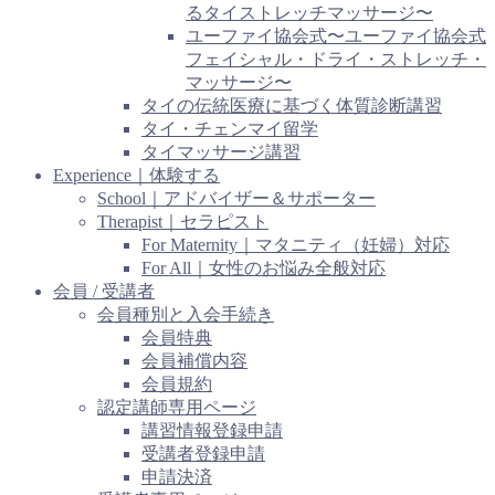
るタイストレッチマッサージ〜
ユーファイ協会式〜ユーファイ協会式
フェイシャル・ドライ・ストレッチ・
マッサージ〜
タイの伝統医療に基づく体質診断講習
タイ・チェンマイ留学
タイマッサージ講習
Experience｜体験する
School｜アドバイザー＆サポーター
Therapist｜セラピスト
For Maternity｜マタニティ（妊婦）対応
For All｜女性のお悩み全般対応
会員 / 受講者
会員種別と入会手続き
会員特典
会員補償内容
会員規約
認定講師専用ページ
講習情報登録申請
受講者登録申請
申請決済