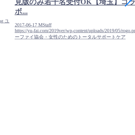
見版のみ若干名受付OK【埼玉】コ
ボ...
ng
ユ
2017-06-17
MStaff
https://yu-fai.com/2019ver/wp-content/uploads/2019/05/rogo.p
ーファイ協会・女性のためのトータルサポートケア