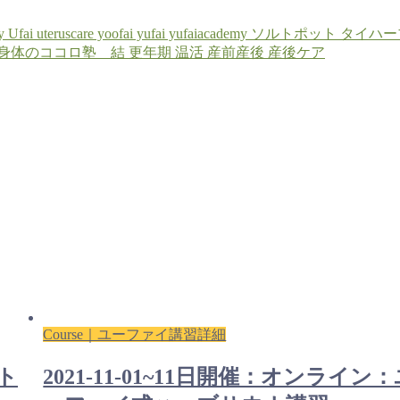
y
Ufai
uteruscare
yoofai
yufai
yufaiacademy
ソルトポット
タイハー
身体のココロ塾 結
更年期
温活
産前産後
産後ケア
Course｜ユーファイ講習詳細
ト
2021-11-01~11日開催：オンライン