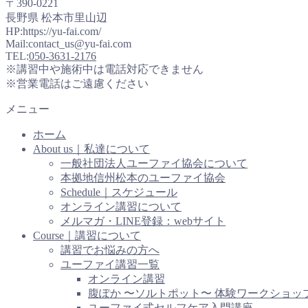
〒390-0221
長野県 松本市里山辺
HP:https://yu-fai.com/
Mail:contact_us@yu-fai.com
TEL:
050-3631-2176
※講習中や施術中は電話対応できません
※営業電話はご遠慮ください
メニュー
ホーム
About us｜私達について
一般社団法人ユーファイ協会について
本拠地信州松本のユーファイ協会
Schedule｜スケジュール
オンライン講習について
メルマガ・LINE登録：webサイト
Course｜講習について
講習でお悩みの方へ
ユーファイ講習一覧
オンライン講習
腹ぽか 〜ソルトポット〜 体験ワークショッ
ユーファイ式セルフケア入門講座