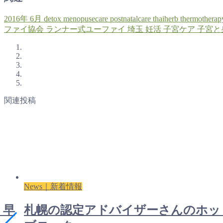
2016年
6月
detox
menopusecare
postnatalcare
thaiherb
thermotherap
ファイ協会
ランナー式ユーファイ
埼玉
妊活
子宮ケア
子宮と
関連投稿
News｜新着情報
！早
札幌の認定アドバイザーさんのホッ