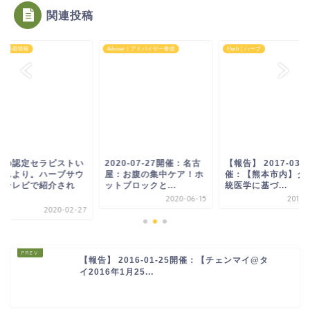
関連投稿
ws｜新着情報
Adviser｜アドバイザー養成
Herb｜ハーブ
岡の認定セラピストい
2020-07-27開催：名古
【報告】 2017-03-
さんより。ハーブサウ
屋：お腹の集中ケア！ホ
催：【熊本市内】タ
がテレビで紹介され
ットブロックと...
統医学に基づ...
.
2020-06-15
2017-
2020-02-27
【報告】 2016-01-25開催：【チェンマイ@タ
イ2016年1月25...