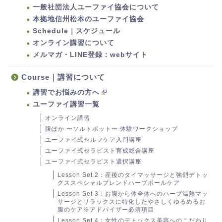
一般社団法人ユーファイ協会について
本拠地信州松本のユーファイ協会
Schedule｜スケジュール
オンライン講習について
メルマガ・LINE登録：webサイト
Course｜講習について
講習でお悩みの方へ
ユーファイ講習一覧
オンライン講習
腹ぽか 〜ソルトポット〜 体験ワークショップ
ユーファイ式セルフケア入門講座
ユーファイ式セラピスト育成総合講座
ユーファイ式セラピスト選択講座
Lesson Set 2：産後のタイマッサージと強烈デトッ
クススペシャルブレンドハーブボールケア
Lesson Set 3：お腹から体全体へのハーブ温熱マッ
サージとリラックスに特化したやさしくゆるめるお
腹のケア※アドバイザー必須項目
Lesson Set 4：女性のデトックス美容へのこだわり