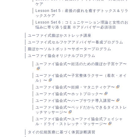
ケア
Lesson Set 5：産後の疲れを癒すデトックス＆リラ
ックスケア
Lesson Set 6：コミュニケーション理論と女性のお
悩みに寄り添う提案 ※アドバイザー必須項目
ユーファイ式腹ぽかストレッチ講座
ユーファイ式セルフケアアドバイザー養成プログラム
腹ぽか〜ソルトポット〜サポータープログラム
ユーファイ協会オリジナルプログラム
ユーファイ協会式〜妊活のための腹ぽか子宮ケア〜
ユーファイ協会式〜子宮整体ラクサー（着衣・オイ
ル）〜
ユーファイ協会式〜妊婦・マタニティケア〜
ユーファイ協会式〜ホットブロック〜
ユーファイ協会式〜ハーブサウナ導入講習〜
ユーファイ協会式〜ベッドだからできるタイストレ
ッチマッサージ〜
ユーファイ協会式〜ユーファイ協会式フェイシャ
ル・ドライ・ストレッチ・マッサージ〜
タイの伝統医療に基づく体質診断講習