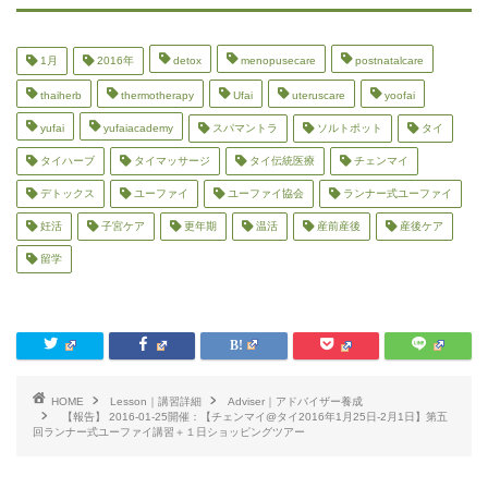
1月
2016年
detox
menopusecare
postnatalcare
thaiherb
thermotherapy
Ufai
uteruscare
yoofai
yufai
yufaiacademy
スパマントラ
ソルトポット
タイ
タイハーブ
タイマッサージ
タイ伝統医療
チェンマイ
デトックス
ユーファイ
ユーファイ協会
ランナー式ユーファイ
妊活
子宮ケア
更年期
温活
産前産後
産後ケア
留学
HOME
Lesson｜講習詳細
Adviser｜アドバイザー養成
【報告】 2016-01-25開催：【チェンマイ@タイ2016年1月25日-2月1日】第五
回ランナー式ユーファイ講習＋１日ショッピングツアー