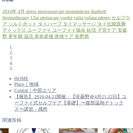
2016年
4月
detox
menopusecare
postnatalcare
thaiherb
thermotherapy
Ufai
uteruscare
yoofai
yufai
yufaiacademy
セルフケ
ア
ソルトポット
タイハーブ
タイマッサージ
タイ伝統医療
デトックス
ユーファイ
ユーファイ協会
妊活
子宮ケア
安曇
野
更年期
温活
産前産後
産後ケア
長野県
HOME
Place｜地域
Central｜中部エリア
【報告】 2016-04-21開催：【安曇野＠4月21-22日】ユ
ーファイ式セルフケア【基礎】〜腹部温熱デトック
ス〜講習：感想
関連投稿