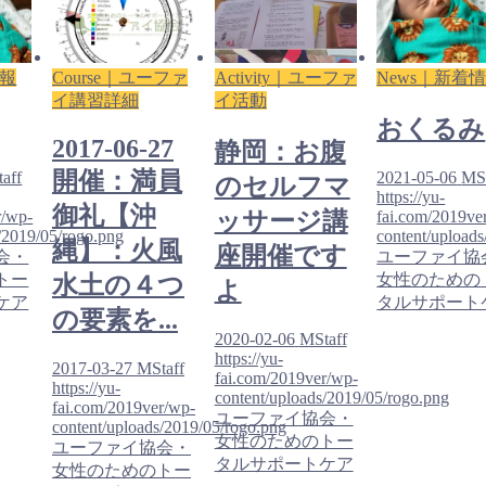
情報
Course｜ユーファ
Activity｜ユーファ
News｜新着
イ講習詳細
イ活動
おくるみ
2017-06-27
静岡：お腹
開催：満員
aff
2021-05-06
MSt
のセルフマ
https://yu-
御礼【沖
r/wp-
fai.com/2019ve
ッサージ講
/2019/05/rogo.png
content/upload
縄】：火風
座開催です
会・
ユーファイ協
トー
女性のための
水土の４つ
よ
ケア
タルサポート
の要素を...
2020-02-06
MStaff
https://yu-
2017-03-27
MStaff
fai.com/2019ver/wp-
https://yu-
content/uploads/2019/05/rogo.png
fai.com/2019ver/wp-
ユーファイ協会・
content/uploads/2019/05/rogo.png
女性のためのトー
ユーファイ協会・
タルサポートケア
女性のためのトー