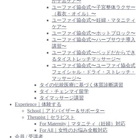
か子宮ケア〜
ユーファイ協会式〜子宮整体ラクサー
（着衣・オイル）〜
ユーファイ協会式〜妊婦・マタニティ
ケア〜
ユーファイ協会式〜ホットブロック〜
ユーファイ協会式〜ハーブサウナ導入
講習〜
ユーファイ協会式〜ベッドだからでき
るタイストレッチマッサージ〜
ユーファイ協会式〜ユーファイ協会式
フェイシャル・ドライ・ストレッチ・
マッサージ〜
タイの伝統医療に基づく体質診断講習
タイ・チェンマイ留学
タイマッサージ講習
Experience｜体験する
School｜アドバイザー＆サポーター
Therapist｜セラピスト
For Maternity｜マタニティ（妊婦）対応
For All｜女性のお悩み全般対応
会員 / 受講者