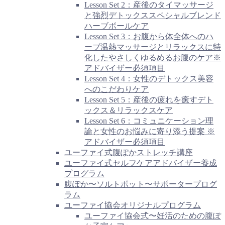
Lesson Set 2：産後のタイマッサージ
と強烈デトックススペシャルブレンド
ハーブボールケア
Lesson Set 3：お腹から体全体へのハ
ーブ温熱マッサージとリラックスに特
化したやさしくゆるめるお腹のケア※
アドバイザー必須項目
Lesson Set 4：女性のデトックス美容
へのこだわりケア
Lesson Set 5：産後の疲れを癒すデト
ックス＆リラックスケア
Lesson Set 6：コミュニケーション理
論と女性のお悩みに寄り添う提案 ※
アドバイザー必須項目
ユーファイ式腹ぽかストレッチ講座
ユーファイ式セルフケアアドバイザー養成
プログラム
腹ぽか〜ソルトポット〜サポータープログ
ラム
ユーファイ協会オリジナルプログラム
ユーファイ協会式〜妊活のための腹ぽ