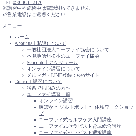
TEL:
050-3631-2176
※講習中や施術中は電話対応できません
※営業電話はご遠慮ください
メニュー
ホーム
About us｜私達について
一般社団法人ユーファイ協会について
本拠地信州松本のユーファイ協会
Schedule｜スケジュール
オンライン講習について
メルマガ・LINE登録：webサイト
Course｜講習について
講習でお悩みの方へ
ユーファイ講習一覧
オンライン講習
腹ぽか 〜ソルトポット〜 体験ワークショッ
プ
ユーファイ式セルフケア入門講座
ユーファイ式セラピスト育成総合講座
ユーファイ式セラピスト選択講座