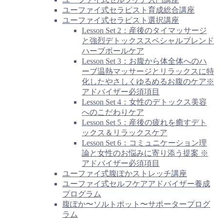
ユーファイ式セラピスト育成総合講座
ユーファイ式セラピスト選択講座
Lesson Set 2：産後のタイマッサージ
と強烈デトックススペシャルブレンド
ハーブボールケア
Lesson Set 3：お腹から体全体へのハ
ーブ温熱マッサージとリラックスに特
化したやさしくゆるめるお腹のケア※
アドバイザー必須項目
Lesson Set 4：女性のデトックス美容
へのこだわりケア
Lesson Set 5：産後の疲れを癒すデト
ックス＆リラックスケア
Lesson Set 6：コミュニケーション理
論と女性のお悩みに寄り添う提案 ※
アドバイザー必須項目
ユーファイ式腹ぽかストレッチ講座
ユーファイ式セルフケアアドバイザー養成
プログラム
腹ぽか〜ソルトポット〜サポータープログ
ラム