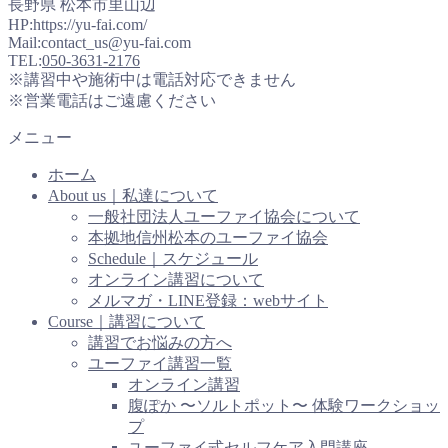
長野県 松本市里山辺
HP:https://yu-fai.com/
Mail:contact_us@yu-fai.com
TEL:
050-3631-2176
※講習中や施術中は電話対応できません
※営業電話はご遠慮ください
メニュー
ホーム
About us｜私達について
一般社団法人ユーファイ協会について
本拠地信州松本のユーファイ協会
Schedule｜スケジュール
オンライン講習について
メルマガ・LINE登録：webサイト
Course｜講習について
講習でお悩みの方へ
ユーファイ講習一覧
オンライン講習
腹ぽか 〜ソルトポット〜 体験ワークショッ
プ
ユーファイ式セルフケア入門講座