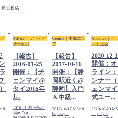
関連投稿
ラピ
Adviser｜アドバイ
Central｜中部エリ
Advance｜セ
ザー養成
ア
スト上級
7
2020-12-
【報告】
【報告】
ン
開催：オ
2016-01-25
2017-10-16
ラ
開催：【チ
開催：【静
ライン：
チ
ェンマイ@
岡駅近く@
ンナー（
）
タイ2016年
静岡】入門
ェンマイ
1...
＆中級...
式ユー...
2016-01-25
MStaff
aff
2017-10-17
MStaff
2020-10-20
MSt
https://yu-
https://yu-
https://yu-
fai.com/2019ver/wp-