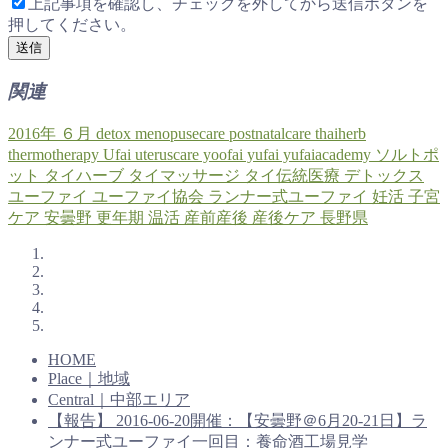
上記事項を確認し、チェックを外してから送信ボタンを
押してください。
関連
2016年
６月
detox
menopusecare
postnatalcare
thaiherb
thermotherapy
Ufai
uteruscare
yoofai
yufai
yufaiacademy
ソルトポ
ット
タイハーブ
タイマッサージ
タイ伝統医療
デトックス
ユーファイ
ユーファイ協会
ランナー式ユーファイ
妊活
子宮
ケア
安曇野
更年期
温活
産前産後
産後ケア
長野県
HOME
Place｜地域
Central｜中部エリア
【報告】 2016-06-20開催：【安曇野＠6月20-21日】ラ
ンナー式ユーファイ一回目：養命酒工場見学