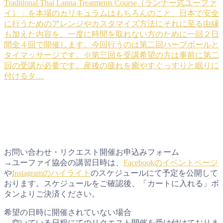
Traditional Thai Lanna Treatments Course（ランナー式ユーファ
イ）」を本場のカリキュラムはもちろんのこと、日本で安全
に行うためのアレンジやカスタマイズ方法にそれに至る由縁
も加えた内容を、一度に時間を取れない方のために一回２日
間全４回で開催します。今回行うのは第二回ハーブボールと
タイマッサージです。※第三回を受講希望の方は事前に第二
回の受講が必要です。産後の疲れを癒やすぐっすりと眠りに
付けるタ…
お問い合わせ・リクエスト開催お申込みフォーム
→ユーファイ協会の講習日時は、
Facebookのイベントページ
や
Instagramのハイライト
のスケジュールにて予定を公開して
おります。スケジュールをご確認後、「カートに入れる」ボ
タンよりご決済ください。
希望の日時に開催されていない場合
→空いている日程にてのリクエスト開催を受け付けておりま