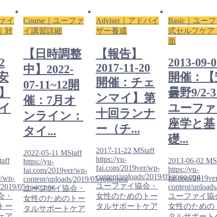
ファイ
Course｜ユーファ
Adviser｜アドバイ
Basic｜ユー
｜対
イ講習詳細
ザー養成
式セルフケア
面
【日時調整
【報告】
2
2013-09-
2017-11-20
中】2022-
安
開催：【
開催：チェ
07-11~12開
3】
曇野9/2-
ンマイ】第
催：7月オ
イ
ユーファ
十回ランナ
ンライン：
座学と基
ー（チ...
タイ...
礎...
2017-11-22
MStaff
2022-05-11
MStaff
https://yu-
aff
2013-06-02
MSt
https://yu-
fai.com/2019ver/wp-
https://yu-
fai.com/2019ver/wp-
content/uploads/2019/05/rogo.png
r/wp-
fai.com/2019ve
content/uploads/2019/05/rogo.png
ユーファイ協会・
/2019/05/rogo.png
content/upload
ユーファイ協会・
会・
女性のためのトー
ユーファイ協
女性のためのトー
トー
タルサポートケア
女性のための
タルサポートケア
ケア
タルサポート