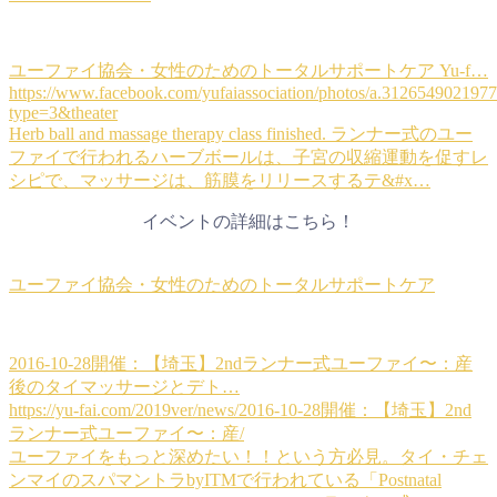
ユーファイ協会・女性のためのトータルサポートケア Yu-f…
https://www.facebook.com/yufaiassociation/photos/a.31265490219
type=3&theater
Herb ball and massage therapy class finished. ランナー式のユー
ファイで行われるハーブボールは、子宮の収縮運動を促すレ
シピで、マッサージは、筋膜をリリースするテ&#x…
イベントの詳細はこちら！
ユーファイ協会・女性のためのトータルサポートケア
2016-10-28開催：【埼玉】2ndランナー式ユーファイ〜：産
後のタイマッサージとデト…
https://yu-fai.com/2019ver/news/2016-10-28開催：【埼玉】2nd
ランナー式ユーファイ〜：産/
ユーファイをもっと深めたい！！という方必見。タイ・チェ
ンマイのスパマントラbyITMで行われている「Postnatal