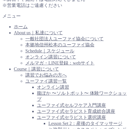
※営業電話はご遠慮ください
メニュー
ホーム
About us｜私達について
一般社団法人ユーファイ協会について
本拠地信州松本のユーファイ協会
Schedule｜スケジュール
オンライン講習について
メルマガ・LINE登録：webサイト
Course｜講習について
講習でお悩みの方へ
ユーファイ講習一覧
オンライン講習
腹ぽか 〜ソルトポット〜 体験ワークショッ
プ
ユーファイ式セルフケア入門講座
ユーファイ式セラピスト育成総合講座
ユーファイ式セラピスト選択講座
Lesson Set 2：産後のタイマッサージ