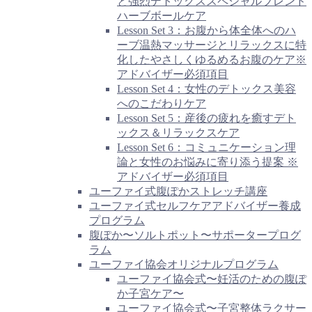
と強烈デトックススペシャルブレンド
ハーブボールケア
Lesson Set 3：お腹から体全体へのハ
ーブ温熱マッサージとリラックスに特
化したやさしくゆるめるお腹のケア※
アドバイザー必須項目
Lesson Set 4：女性のデトックス美容
へのこだわりケア
Lesson Set 5：産後の疲れを癒すデト
ックス＆リラックスケア
Lesson Set 6：コミュニケーション理
論と女性のお悩みに寄り添う提案 ※
アドバイザー必須項目
ユーファイ式腹ぽかストレッチ講座
ユーファイ式セルフケアアドバイザー養成
プログラム
腹ぽか〜ソルトポット〜サポータープログ
ラム
ユーファイ協会オリジナルプログラム
ユーファイ協会式〜妊活のための腹ぽ
か子宮ケア〜
ユーファイ協会式〜子宮整体ラクサー