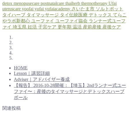
detox
menopusecare
postnatalcare
thaiherb
thermotherapy
Ufai
uteruscare
yoofai
yufai
yufaiacademy
さいたま市
ソルトポット
タイハーブ
タイマッサージ
タイ伝統医療
デトックス
てらこ
やラボ新都心
ユーファイ
ユーファイ協会
ランナー式ユーフ
ァイ
埼玉県
妊活
子宮ケア
更年期
温活
産前産後
産後ケア
HOME
Lesson｜講習詳細
Adviser｜アドバイザー養成
【報告】 2016-10-28開催：【埼玉】2ndランナー式ユー
ファイ〜：産後のタイマッサージとデトックスハーブ
ボール
関連投稿