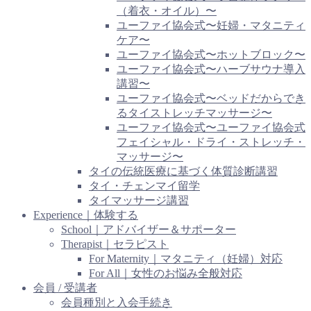
（着衣・オイル）〜
ユーファイ協会式〜妊婦・マタニティ
ケア〜
ユーファイ協会式〜ホットブロック〜
ユーファイ協会式〜ハーブサウナ導入
講習〜
ユーファイ協会式〜ベッドだからでき
るタイストレッチマッサージ〜
ユーファイ協会式〜ユーファイ協会式
フェイシャル・ドライ・ストレッチ・
マッサージ〜
タイの伝統医療に基づく体質診断講習
タイ・チェンマイ留学
タイマッサージ講習
Experience｜体験する
School｜アドバイザー＆サポーター
Therapist｜セラピスト
For Maternity｜マタニティ（妊婦）対応
For All｜女性のお悩み全般対応
会員 / 受講者
会員種別と入会手続き