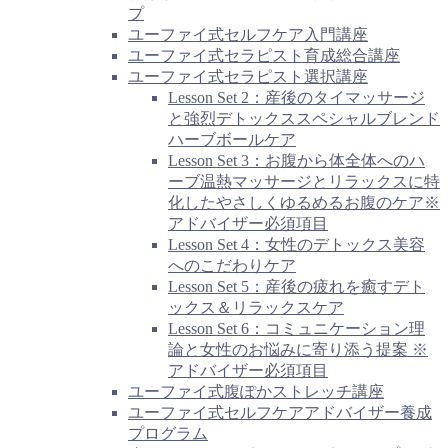
プ
ユーファイ式セルフケア入門講座
ユーファイ式セラピスト育成総合講座
ユーファイ式セラピスト選択講座
Lesson Set 2：産後のタイマッサージ
と強烈デトックススペシャルブレンド
ハーブボールケア
Lesson Set 3：お腹から体全体へのハ
ーブ温熱マッサージとリラックスに特
化したやさしくゆるめるお腹のケア※
アドバイザー必須項目
Lesson Set 4：女性のデトックス美容
へのこだわりケア
Lesson Set 5：産後の疲れを癒すデト
ックス＆リラックスケア
Lesson Set 6：コミュニケーション理
論と女性のお悩みに寄り添う提案 ※
アドバイザー必須項目
ユーファイ式腹ぽかストレッチ講座
ユーファイ式セルフケアアドバイザー養成
プログラム