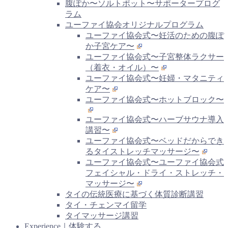
腹ぽか〜ソルトポット〜サポータープログ
ラム
ユーファイ協会オリジナルプログラム
ユーファイ協会式〜妊活のための腹ぽ
か子宮ケア〜
ユーファイ協会式〜子宮整体ラクサー
（着衣・オイル）〜
ユーファイ協会式〜妊婦・マタニティ
ケア〜
ユーファイ協会式〜ホットブロック〜
ユーファイ協会式〜ハーブサウナ導入
講習〜
ユーファイ協会式〜ベッドだからでき
るタイストレッチマッサージ〜
ユーファイ協会式〜ユーファイ協会式
フェイシャル・ドライ・ストレッチ・
マッサージ〜
タイの伝統医療に基づく体質診断講習
タイ・チェンマイ留学
タイマッサージ講習
Experience｜体験する