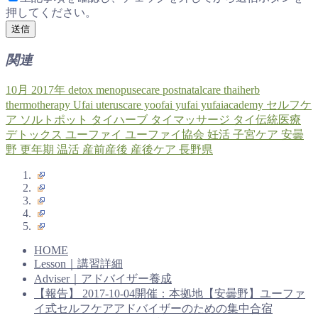
押してください。
関連
10月
2017年
detox
menopusecare
postnatalcare
thaiherb
thermotherapy
Ufai
uteruscare
yoofai
yufai
yufaiacademy
セルフケ
ア
ソルトポット
タイハーブ
タイマッサージ
タイ伝統医療
デトックス
ユーファイ
ユーファイ協会
妊活
子宮ケア
安曇
野
更年期
温活
産前産後
産後ケア
長野県
HOME
Lesson｜講習詳細
Adviser｜アドバイザー養成
【報告】 2017-10-04開催：本拠地【安曇野】ユーファ
イ式セルフケアアドバイザーのための集中合宿