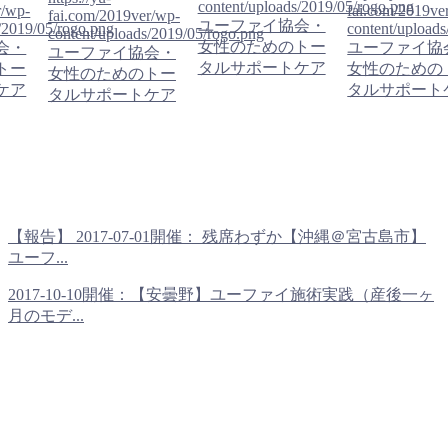
content/uploads/2019/05/rogo.png
r/wp-
fai.com/2019ve
fai.com/2019ver/wp-
ユーファイ協会・
/2019/05/rogo.png
content/upload
content/uploads/2019/05/rogo.png
女性のためのトー
会・
ユーファイ協
ユーファイ協会・
タルサポートケア
トー
女性のための
女性のためのトー
ケア
タルサポート
タルサポートケア
【報告】 2017-07-01開催： 残席わずか【沖縄＠宮古島市】
ユーフ...
2017-10-10開催：【安曇野】ユーファイ施術実践（産後一ヶ
月のモデ...