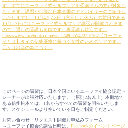
す。すでにユーファイ式セルフケアを受講済みの方が対象と
なります。講習が可能な日本全国のアドバイザーのご紹介も
いたしますし、10月4-5,7-8日（六日はお休み）の前日である
10月2-3日にはユーファイ式セルフケア講習が開催されます
ので、通しの受講も可能です。再受講も歓迎です。
https://www.facebook.com/events/480555422291567【ユーファ
イとは】タイの伝統医療に基づく女性のためのケアです。
元々は出産の為につく…
このページの講習は、日本全国にいるユーファイ協会認定ト
レーナーが出張対応いたします。（原則2名以上）本拠地で
ある信州松本では、1名からすべての講習を開催いたしま
す。スケジュールより空いている日をご指定ください。
お問い合わせ・リクエスト開催お申込みフォーム
→ユーファイ協会の講習日時は、
Facebookのイベントページ