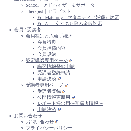
School｜アドバイザー＆サポーター
Therapist｜セラピスト
For Maternity｜マタニティ（妊婦）対応
For All｜女性のお悩み全般対応
会員 / 受講者
会員種別と入会手続き
会員特典
会員補償内容
会員規約
認定講師専用ページ
講習情報登録申請
受講者登録申請
申請決済
受講者専用ページ
受講者登録
公開情報更新用
レポート提出用〜受講者情報〜
申請決済
お問い合わせ
お問い合わせ
プライバシーポリシー