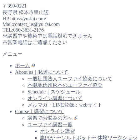
〒390-0221
長野県 松本市里山辺
HP:https://yu-fai.com/
Mail:contact_us@yu-fai.com
TEL:
050-3631-2176
※講習中や施術中は電話対応できません
※営業電話はご遠慮ください
メニュー
ホーム
About us｜私達について
一般社団法人ユーファイ協会について
本拠地信州松本のユーファイ協会
Schedule｜スケジュール
オンライン講習について
メルマガ・LINE登録：webサイト
Course｜講習について
講習でお悩みの方へ
ユーファイ講習一覧
オンライン講習
腹ぽか 〜ソルトポット〜 体験ワークショッ