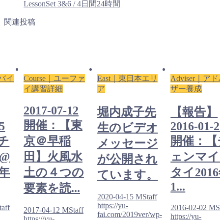
LessonSet 3&6 / 4日間24時間
関連投稿
ドバイ
Course｜ユーファ
East｜東日本エリ
Adviser｜ア
イ講習詳細
ア
ザー養成
2017-07-12
堀内成子先
【報告】
開催：【東
5
2016-01-
生のビデオ
チ
京＠早稲
開催：【
メッセージ
@
田】火風水
ェンマイ
が公開され
6年
土の４つの
タイ201
ています。
1...
要素を読...
2020-04-15
MStaff
https://yu-
aff
2016-02-02
MSt
2017-04-12
MStaff
fai.com/2019ver/wp-
https://yu-
https://yu-