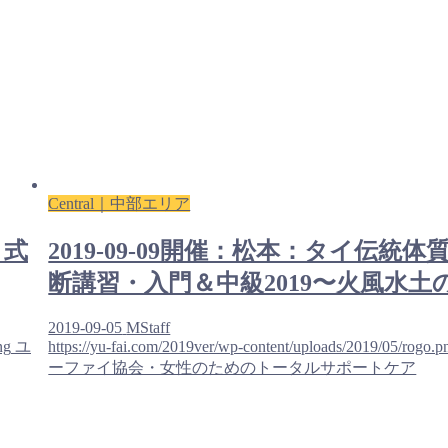
Central｜中部エリア
イ式
2019-09-09開催：松本：タイ伝統体
断講習・入門＆中級2019〜火風水土の.
2019-09-05
MStaff
ng
ユ
https://yu-fai.com/2019ver/wp-content/uploads/2019/05/rogo.p
ーファイ協会・女性のためのトータルサポートケア