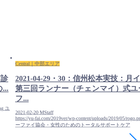
Central｜中部エリア
質診
2021-04-29・30：信州松本実技：月
..
第三回ランナー（チェンマイ）式ユ
フ...
ng
ユ
2021-02-20
MStaff
https://yu-fai.com/2019ver/wp-content/uploads/2019/05/rogo.p
ーファイ協会・女性のためのトータルサポートケア