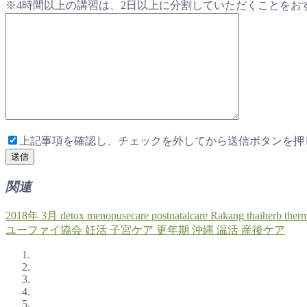
※4時間以上の講習は、2日以上に分割していただくことをお
上記事項を確認し、チェックを外してから送信ボタンを押
関連
2018年
3月
detox
menopusecare
postnatalcare
Rakang
thaiherb
therm
ユーファイ協会
妊活
子宮ケア
更年期
沖縄
温活
産後ケア