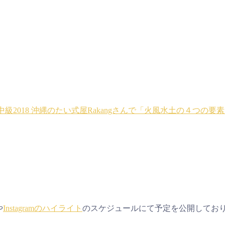
級2018
沖縄のたい式屋Rakangさんで「火風水土の４つの要
や
Instagramのハイライト
のスケジュールにて予定を公開してお