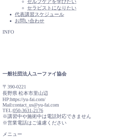
セルフケアを学びたい
セラピストになりたい
代表講習スケジュール
お問い合わせ
INFO
一般社団法人ユーファイ協会
〒390-0221
長野県 松本市里山辺
HP:https://yu-fai.com/
Mail:contact_us@yu-fai.com
TEL:
050-3631-2176
※講習中や施術中は電話対応できません
※営業電話はご遠慮ください
メニュー