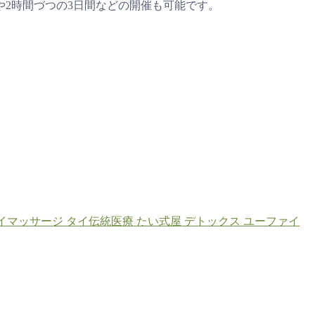
や2時間づつの3日間などの開催も可能です。
イマッサージ
タイ伝統医療
たい式屋
デトックス
ユーファイ