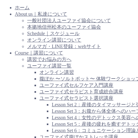
ホーム
About us｜私達について
一般社団法人ユーファイ協会について
本拠地信州松本のユーファイ協会
Schedule｜スケジュール
オンライン講習について
メルマガ・LINE登録：webサイト
Course｜講習について
講習でお悩みの方へ
ユーファイ講習一覧
オンライン講習
腹ぽか 〜ソルトポット〜 体験ワークショッ
ユーファイ式セルフケア入門講座
ユーファイ式セラピスト育成総合講座
ユーファイ式セラピスト選択講座
Lesson Set 2：産後のタイマッ
Lesson Set 3：お腹から体全
Lesson Set 4：女性のデトックス美
Lesson Set 5：産後の疲れを癒す
Lesson Set 6：コミュニケーシ
ユーファイ式腹ぽかストレッチ講座