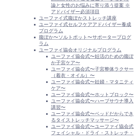
論と女性のお悩みに寄り添う提案 ※
アドバイザー必須項目
ユーファイ式腹ぽかストレッチ講座
ユーファイ式セルフケアアドバイザー養成
プログラム
腹ぽか〜ソルトポット〜サポータープログ
ラム
ユーファイ協会オリジナルプログラム
ユーファイ協会式〜妊活のための腹ぽ
か子宮ケア〜
ユーファイ協会式〜子宮整体ラクサー
（着衣・オイル）〜
ユーファイ協会式〜妊婦・マタニティ
ケア〜
ユーファイ協会式〜ホットブロック〜
ユーファイ協会式〜ハーブサウナ導入
講習〜
ユーファイ協会式〜ベッドだからでき
るタイストレッチマッサージ〜
ユーファイ協会式〜ユーファイ協会式
フェイシャル・ドライ・ストレッチ・