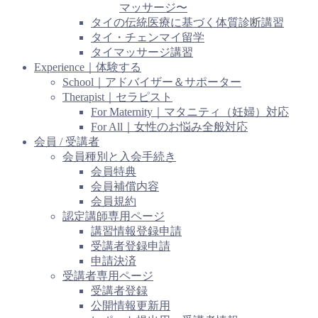
マッサージ〜
タイの伝統医療に基づく体質診断講習
タイ・チェンマイ留学
タイマッサージ講習
Experience｜体験する
School｜アドバイザー＆サポーター
Therapist｜セラピスト
For Maternity｜マタニティ（妊婦）対応
For All｜女性のお悩み全般対応
会員 / 受講者
会員種別と入会手続き
会員特典
会員補償内容
会員規約
認定講師専用ページ
講習情報登録申請
受講者登録申請
申請決済
受講者専用ページ
受講者登録
公開情報更新用