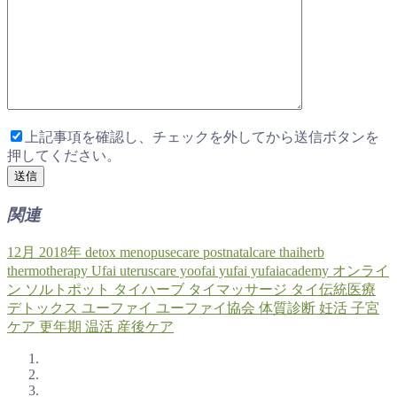
上記事項を確認し、チェックを外してから送信ボタンを
押してください。
関連
12月
2018年
detox
menopusecare
postnatalcare
thaiherb
thermotherapy
Ufai
uteruscare
yoofai
yufai
yufaiacademy
オンライ
ン
ソルトポット
タイハーブ
タイマッサージ
タイ伝統医療
デトックス
ユーファイ
ユーファイ協会
体質診断
妊活
子宮
ケア
更年期
温活
産後ケア