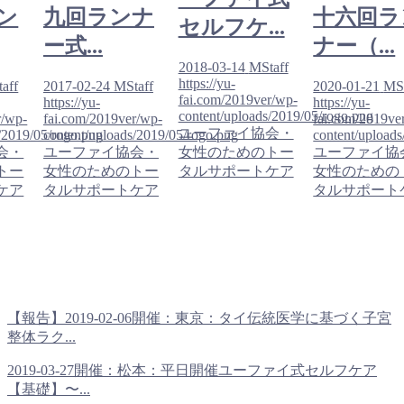
ン
九回ランナ
十六回ラ
セルフケ...
ー式...
ナー（...
2018-03-14
MStaff
https://yu-
aff
2017-02-24
MStaff
2020-01-21
MSt
fai.com/2019ver/wp-
https://yu-
https://yu-
content/uploads/2019/05/rogo.png
r/wp-
fai.com/2019ver/wp-
fai.com/2019ve
ユーファイ協会・
/2019/05/rogo.png
content/uploads/2019/05/rogo.png
content/upload
会・
ユーファイ協会・
女性のためのトー
ユーファイ協
トー
女性のためのトー
タルサポートケア
女性のための
ケア
タルサポートケア
タルサポート
【報告】2019-02-06開催：東京：タイ伝統医学に基づく子宮
整体ラク...
2019-03-27開催：松本：平日開催ユーファイ式セルフケア
【基礎】〜...