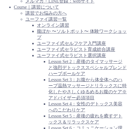
メルマガ・LINE登録：webサイト
Course｜講習について
講習でお悩みの方へ
ユーファイ講習一覧
オンライン講習
腹ぽか 〜ソルトポット〜 体験ワークショッ
プ
ユーファイ式セルフケア入門講座
ユーファイ式セラピスト育成総合講座
ユーファイ式セラピスト選択講座
Lesson Set 2：産後のタイマッサージ
と強烈デトックススペシャルブレンド
ハーブボールケア
Lesson Set 3：お腹から体全体へのハ
ーブ温熱マッサージとリラックスに特
化したやさしくゆるめるお腹のケア※
アドバイザー必須項目
Lesson Set 4：女性のデトックス美容
へのこだわりケア
Lesson Set 5：産後の疲れを癒すデト
ックス＆リラックスケア
Lesson Set 6：コミュニケーション理