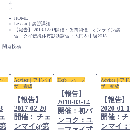
HOME
Lesson｜講習詳細
【報告】 2018-12-03開催：夜間開催！オンライン講
習：タイ伝統体質診断講習・入門＆中級2018
関連投稿
ドバイ
Adviser｜アドバイ
Herb｜ハーブ
Adviser｜ア
ザー養成
ザー養成
【報告】
【報告】
【報告】
2018-03-14
3
2017-02-20
2020-01-
開催：初バ
ェ
開催： チェ
開催：チ
ンコク：ユ
第
ンマイ@第
ンマイ：
ーファイ式