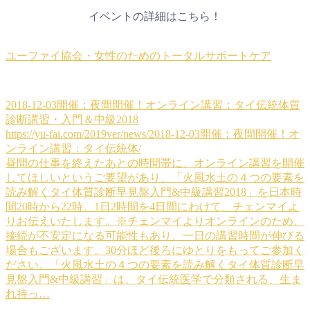
イベントの詳細はこちら！
ユーファイ協会・女性のためのトータルサポートケア
2018-12-03開催：夜間開催！オンライン講習：タイ伝統体質
診断講習・入門＆中級2018
https://yu-fai.com/2019ver/news/2018-12-03開催：夜間開催！オ
ンライン講習：タイ伝統体/
昼間の仕事を終えたあとの時間帯に、オンライン講習を開催
してほしいというご要望があり、「火風水土の４つの要素を
読み解くタイ体質診断早見盤入門&中級講習2018」を日本時
間20時から22時、1日2時間を4日間にわけて、チェンマイよ
りお伝えいたします。※チェンマイよりオンラインのため、
接続が不安定になる可能性もあり、一日の講習時間が伸びる
場合もございます。30分ほど後ろにゆとりをもってご参加く
ださい。「火風水土の４つの要素を読み解くタイ体質診断早
見盤入門&中級講習」は、タイ伝統医学で分類される、生ま
れ持っ…