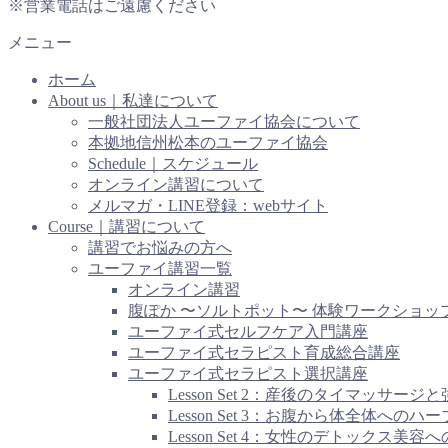
※営業電話はご遠慮ください
メニュー
ホーム
About us｜私達について
一般社団法人ユーファイ協会について
本拠地信州松本のユーファイ協会
Schedule｜スケジュール
オンライン講習について
メルマガ・LINE登録：webサイト
Course｜講習について
講習でお悩みの方へ
ユーファイ講習一覧
オンライン講習
腹ぽか 〜ソルトポット〜 体験ワークショッ
ユーファイ式セルフケア入門講座
ユーファイ式セラピスト育成総合講座
ユーファイ式セラピスト選択講座
Lesson Set 2：産後のタイマッ
Lesson Set 3：お腹から体全
Lesson Set 4：女性のデトックス美