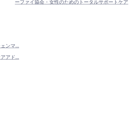
ーファイ協会・女性のためのトータルサポートケア
ンマ...
アド...