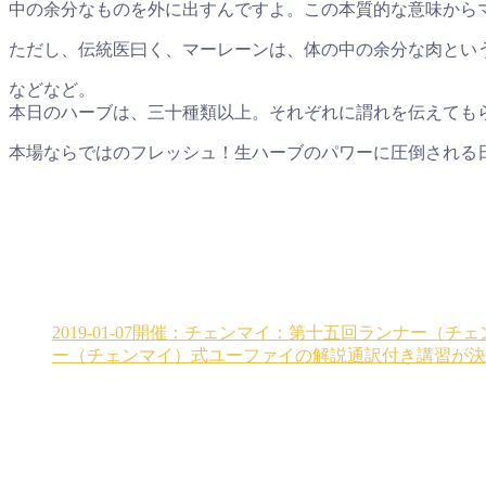
中の余分なものを外に出すんですよ。この本質的な意味から
ただし、伝統医曰く、マーレーンは、体の中の余分な肉とい
などなど。
本日のハーブは、三十種類以上。それぞれに謂れを伝えても
本場ならではのフレッシュ！生ハーブのパワーに圧倒される
2019-01-07開催：チェンマイ：第十五回ランナー
ー（チェンマイ）式ユーファイの解説通訳付き講習が決定