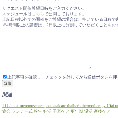
リクエスト開催希望日時をご入力ください。
スケジュールは
こちら
で公開しております。
上記日程以外での開催をご希望の場合は、空いている日程で
※4時間以上の講習は、2日以上に分割していただくことをお
上記事項を確認し、チェックを外してから送信ボタンを押
関連
1月
detox
menopusecare
postnatalcare
thaiherb
thermotherapy
Ufai
ut
協会
ランナー式
報告
妊活
子宮ケア
更年期
温活
産後ケア