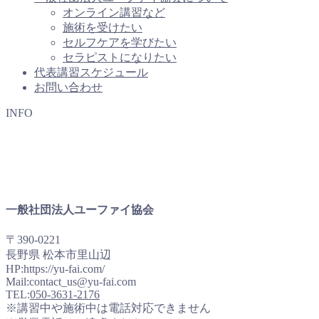
オンライン講習など
施術を受けたい
セルフケアを学びたい
セラピストになりたい
代表講習スケジュール
お問い合わせ
INFO
一般社団法人ユーファイ協会
〒390-0221
長野県 松本市里山辺
HP:https://yu-fai.com/
Mail:contact_us@yu-fai.com
TEL:
050-3631-2176
※講習中や施術中は電話対応できません