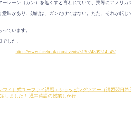
マーレーン（ガン）を無くすと言われていて、実際にアメリカ
う意味があり、効能は、ガンだけではない。ただ、それが転じ
らっています。
日でした。
https://www.facebook.com/events/313024809514245/
（チェンマイ）式ユーファイ講習＋ショッピングツアー（講習翌日
しました！ 通常英語の授業しか行...