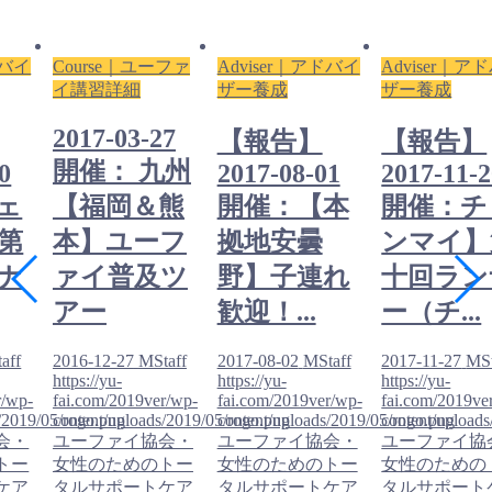
ドバイ
Course｜ユーファ
Adviser｜アドバイ
Adviser｜ア
イ講習詳細
ザー養成
ザー養成
2017-03-27
【報告】
【報告】
開催： 九州
0
2017-08-01
2017-11-
ェ
【福岡＆熊
開催：【本
開催：チ
第
本】ユーフ
拠地安曇
ンマイ】
ナ
ァイ普及ツ
野】子連れ
十回ラン
アー
歓迎！...
ー（チ...
aff
2016-12-27
MStaff
2017-08-02
MStaff
2017-11-27
MSt
https://yu-
https://yu-
https://yu-
r/wp-
fai.com/2019ver/wp-
fai.com/2019ver/wp-
fai.com/2019ve
/2019/05/rogo.png
content/uploads/2019/05/rogo.png
content/uploads/2019/05/rogo.png
content/upload
会・
ユーファイ協会・
ユーファイ協会・
ユーファイ協
トー
女性のためのトー
女性のためのトー
女性のための
ケア
タルサポートケア
タルサポートケア
タルサポート