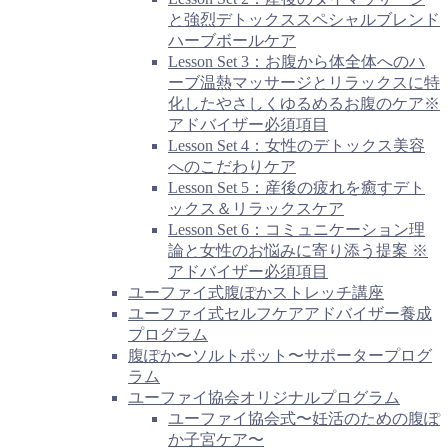
と強烈デトックススペシャルブレンド
ハーブボールケア
Lesson Set 3：お腹から体全体へのハ
ーブ温熱マッサージとリラックスに特
化したやさしくゆるめるお腹のケア※
アドバイザー必須項目
Lesson Set 4：女性のデトックス美容
へのこだわりケア
Lesson Set 5：産後の疲れを癒すデト
ックス＆リラックスケア
Lesson Set 6：コミュニケーション理
論と女性のお悩みに寄り添う提案 ※
アドバイザー必須項目
ユーファイ式腹ぽかストレッチ講座
ユーファイ式セルフケアアドバイザー養成
プログラム
腹ぽか〜ソルトポット〜サポータープログ
ラム
ユーファイ協会オリジナルプログラム
ユーファイ協会式〜妊活のための腹ぽ
か子宮ケア〜