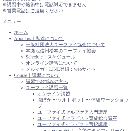
※講習中や施術中は電話対応できません
※営業電話はご遠慮ください
メニュー
ホーム
About us｜私達について
一般社団法人ユーファイ協会について
本拠地信州松本のユーファイ協会
Schedule｜スケジュール
オンライン講習について
メルマガ・LINE登録：webサイト
Course｜講習について
講習でお悩みの方へ
ユーファイ講習一覧
オンライン講習
腹ぽか 〜ソルトポット〜 体験ワークショッ
プ
ユーファイ式セルフケア入門講座
ユーファイ式セラピスト育成総合講座
ユーファイ式セラピスト選択講座
Lesson Set 2：産後のタイマッサージ