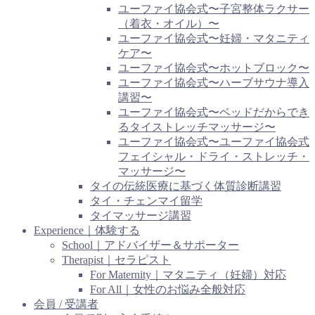
ユーファイ協会式〜子宮整体ラクサー
（着衣・オイル）〜
ユーファイ協会式〜妊婦・マタニティ
ケア〜
ユーファイ協会式〜ホットブロック〜
ユーファイ協会式〜ハーブサウナ導入
講習〜
ユーファイ協会式〜ベッドだからでき
るタイストレッチマッサージ〜
ユーファイ協会式〜ユーファイ協会式
フェイシャル・ドライ・ストレッチ・
マッサージ〜
タイの伝統医療に基づく体質診断講習
タイ・チェンマイ留学
タイマッサージ講習
Experience｜体験する
School｜アドバイザー＆サポーター
Therapist｜セラピスト
For Maternity｜マタニティ（妊婦）対応
For All｜女性のお悩み全般対応
会員 / 受講者