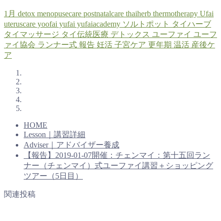
1月
detox
menopusecare
postnatalcare
thaiherb
thermotherapy
Ufai
uteruscare
yoofai
yufai
yufaiacademy
ソルトポット
タイハーブ
タイマッサージ
タイ伝統医療
デトックス
ユーファイ
ユーフ
ァイ協会
ランナー式
報告
妊活
子宮ケア
更年期
温活
産後ケ
ア
HOME
Lesson｜講習詳細
Adviser｜アドバイザー養成
【報告】2019-01-07開催：チェンマイ：第十五回ラン
ナー（チェンマイ）式ユーファイ講習＋ショッピング
ツアー（5日目）
関連投稿