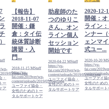
ア
ア
スト上級
7
2020-12-
【報告】
助産師のた
ン
開催：オ
2018-11-07
つのゆりこ
ラ
開催：鎌
ライン：
さん、オン
チ
倉：タイ伝
ンナー（
ライン個人
）
統体質診断
ェンマイ
セッション
講習・入
式ユー...
開始です
門...
aff
2020-10-20
MSt
2020-04-22
MStaff
https://yu-
https://yu-
2018-11-15
MStaff
r/wp-
fai.com/2019ve
fai.com/2019ver/wp-
https://yu-
/2019/05/rogo.png
content/upload
content/uploads/2019/05/rogo.png
fai.com/2019ver/wp-
会・
ユーファイ協
ユーファイ協会・
content/uploads/2019/05/rogo.png
トー
女性のための
女性のためのトー
ユーファイ協会・
ケア
タルサポート
タルサポートケア
女性のためのトー
タルサポートケア