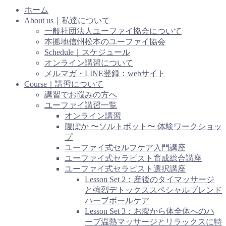
ホーム
About us｜私達について
一般社団法人ユーファイ協会について
本拠地信州松本のユーファイ協会
Schedule｜スケジュール
オンライン講習について
メルマガ・LINE登録：webサイト
Course｜講習について
講習でお悩みの方へ
ユーファイ講習一覧
オンライン講習
腹ぽか 〜ソルトポット〜 体験ワークショッ
プ
ユーファイ式セルフケア入門講座
ユーファイ式セラピスト育成総合講座
ユーファイ式セラピスト選択講座
Lesson Set 2：産後のタイマッサージ
と強烈デトックススペシャルブレンド
ハーブボールケア
Lesson Set 3：お腹から体全体へのハ
ーブ温熱マッサージとリラックスに特