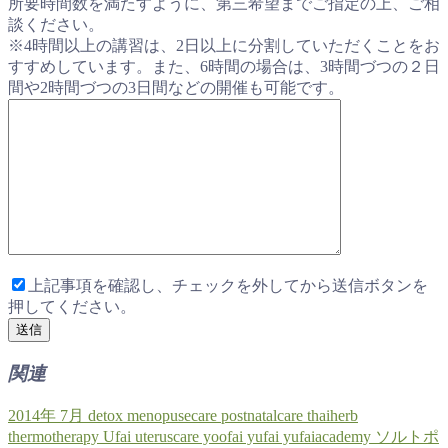
所要時間数を満たすように、第三希望までご指定の上、ご相
談ください。
※4時間以上の講習は、2日以上に分割していただくことをお
すすめしています。また、6時間の場合は、3時間づつの２日
間や2時間づつの3日間などの開催も可能です。
上記事項を確認し、チェックを外してから送信ボタンを
押してください。
関連
2014年
7月
detox
menopusecare
postnatalcare
thaiherb
thermotherapy
Ufai
uteruscare
yoofai
yufai
yufaiacademy
ソルトポ