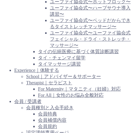
ユーファイ協会式〜ホットブロック〜
ユーファイ協会式〜ハーブサウナ導入
講習〜
ユーファイ協会式〜ベッドだからでき
るタイストレッチマッサージ〜
ユーファイ協会式〜ユーファイ協会式
フェイシャル・ドライ・ストレッチ・
マッサージ〜
タイの伝統医療に基づく体質診断講習
タイ・チェンマイ留学
タイマッサージ講習
Experience｜体験する
School｜アドバイザー＆サポーター
Therapist｜セラピスト
For Maternity｜マタニティ（妊婦）対応
For All｜女性のお悩み全般対応
会員 / 受講者
会員種別と入会手続き
会員特典
会員補償内容
会員規約
認定講師専用ページ