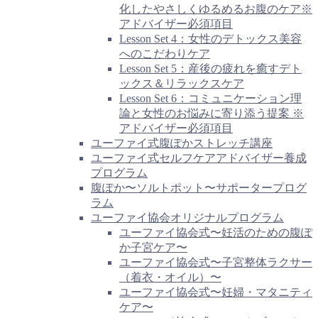
化したやさしくゆるめるお腹のケア※
アドバイザー必須項目
Lesson Set 4：女性のデトックス美容
へのこだわりケア
Lesson Set 5：産後の疲れを癒すデト
ックス＆リラックスケア
Lesson Set 6：コミュニケーション理
論と女性のお悩みに寄り添う提案 ※
アドバイザー必須項目
ユーファイ式腹ぽかストレッチ講座
ユーファイ式セルフケアアドバイザー養成
プログラム
腹ぽか〜ソルトポット〜サポータープログ
ラム
ユーファイ協会オリジナルプログラム
ユーファイ協会式〜妊活のための腹ぽ
か子宮ケア〜
ユーファイ協会式〜子宮整体ラクサー
（着衣・オイル）〜
ユーファイ協会式〜妊婦・マタニティ
ケア〜