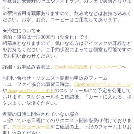
※昼食は安曇野のそばやレストラン、カフェで実費となりま
す。
※宿泊者用冷蔵庫ありますので、飲み物などはお持ち込みく
ださい。お水、お茶、コーヒーはご用意してあります。
★滞在について★
前泊・後泊は一泊3000円（朝食付）です。
相部屋となりますので、気になる方はアイマスクや耳栓など
をお持ちください。ご予約状況によっては個室も可能ですの
でお問い合わせください。
詳細・お申込み表明は、
Facebookの該当イベントページ
へ
お問い合わせ・リクエスト開催お申込みフォーム
→ユーファイ協会の講習日時は、
Facebookのイベントページ
や
Instagramのハイライト
のスケジュールにて予定を公開して
おります。スケジュールをご確認後、「カートに入れる」ボ
タンよりご決済ください。
希望の日時に開催されていない場合
→空いている日程にてのリクエスト開催を受け付けておりま
す。
スケジュール一覧
をご確認の上、下記のフォームよりお
申し込みください。