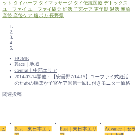
ット
タイハーブ
タイマッサージ
タイ伝統医療
デトックス
ユーファイ
ユーファイ協会
妊活
子宮ケア
更年期
温活
産前
産後
産後ケア
腹ポカ
長野県
HOME
Place｜地域
Central｜中部エリア
2014-07-14開催：【安曇野7/14-15】ユーファイ式妊活
のための腹ぽか子宮ケア※第一回に付きモニター価格
関連投稿
ラピ
East｜東日本エリ
East｜東日本エリ
Advance｜セ