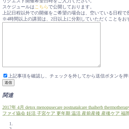
リクエスト開催希望日時をご入力ください。
スケジュールは
こちら
で公開しております。
上記日程以外での開催をご希望の場合は、空いている日程で
※4時間以上の講習は、2日以上に分割していただくことをお
上記事項を確認し、チェックを外してから送信ボタンを押
関連
2017年
4月
detox
menopusecare
postnatalcare
thaiherb
thermotherap
ファイ協会
妊活
子宮ケア
更年期
温活
産前産後
産後ケア
福