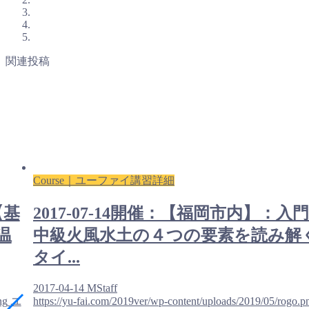
関連投稿
Course｜ユーファイ講習詳細
【基
2017-07-14開催：【福岡市内】：入
温
中級火風水土の４つの要素を読み解
タイ...
2017-04-14
MStaff
ng
ユ
https://yu-fai.com/2019ver/wp-content/uploads/2019/05/rogo.p