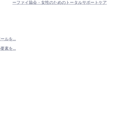
ーファイ協会・女性のためのトータルサポートケア
ルを...
素を...