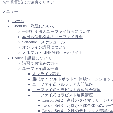
※営業電話はご遠慮ください
メニュー
ホーム
About us｜私達について
一般社団法人ユーファイ協会について
本拠地信州松本のユーファイ協会
Schedule｜スケジュール
オンライン講習について
メルマガ・LINE登録：webサイト
Course｜講習について
講習でお悩みの方へ
ユーファイ講習一覧
オンライン講習
腹ぽか 〜ソルトポット〜 体験ワークショッ
ユーファイ式セルフケア入門講座
ユーファイ式セラピスト育成総合講座
ユーファイ式セラピスト選択講座
Lesson Set 2：産後のタイマッ
Lesson Set 3：お腹から体全
Lesson Set 4：女性のデトックス美