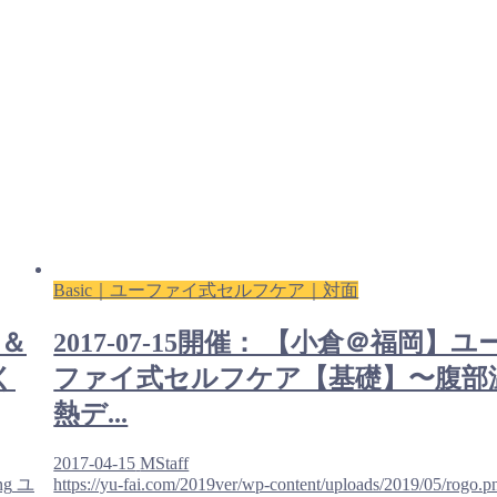
Basic｜ユーファイ式セルフケア｜対面
門＆
2017-07-15開催： 【小倉＠福岡】ユ
く
ファイ式セルフケア【基礎】〜腹部
熱デ...
2017-04-15
MStaff
ng
ユ
https://yu-fai.com/2019ver/wp-content/uploads/2019/05/rogo.p