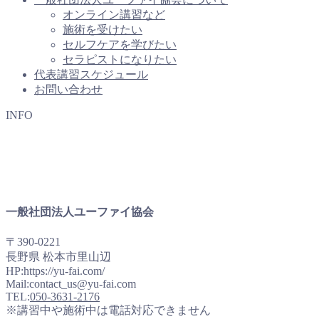
オンライン講習など
施術を受けたい
セルフケアを学びたい
セラピストになりたい
代表講習スケジュール
お問い合わせ
INFO
一般社団法人ユーファイ協会
〒390-0221
長野県 松本市里山辺
HP:https://yu-fai.com/
Mail:contact_us@yu-fai.com
TEL:
050-3631-2176
※講習中や施術中は電話対応できません