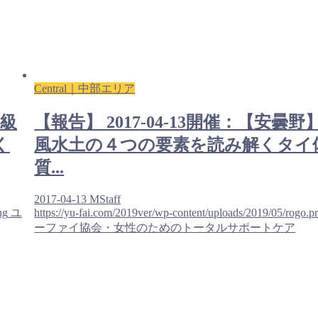
Central｜中部エリア
中級
【報告】 2017-04-13開催：【安曇野
く
風水土の４つの要素を読み解くタイ
質...
2017-04-13
MStaff
ng
ユ
https://yu-fai.com/2019ver/wp-content/uploads/2019/05/rogo.p
ーファイ協会・女性のためのトータルサポートケア