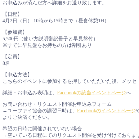
お申込みが済んだ方へ詳細をお送り致します。
【日程】
4月2日（日） 10時から15時まで（昼食休憩1H）
【参加費】
5,500円（使い方説明翻訳冊子と早見盤付）
※すでに早見盤をお持ちの方は割引あり
【定員】
8名
【申込方法】
こちらのイベントに参加するを押していただいた後、メッセ
詳細・お申込み表明は、
Facebookの該当イベントページ
へ
お問い合わせ・リクエスト開催お申込みフォーム
→ユーファイ協会の講習日時は、
Facebookのイベントページ
よりご決済ください。
希望の日時に開催されていない場合
→空いている日程にてのリクエスト開催を受け付けておりま