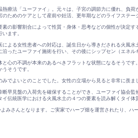
温熱療法「ユーファイ」。元々は、子宮の調節力に優れ、負荷
宮のためのケアとして産前や妊活、更年期などのライフステー
要素の影響割合によって性質・身体・思考などの個性が決定す
行います。
医による女性患者への対応は、誕生日から導きだされる火風水
に沿ったユーファイ施術を行い、その後にシップセン（エネル
体と心の不調が本来のあるべきフラットな状態になるそうです
かうそうです。
のみでよいとのことでした。女性の立場から見ると非常に羨ま
診断早見盤の入荷先を確保することができ、ユーファイ協会監
タイ伝統医学における火風水土の４つの要素を読み解くタイ体
のかよみさんとなります。ご実家でハーブ畑を運営されたり、ハ