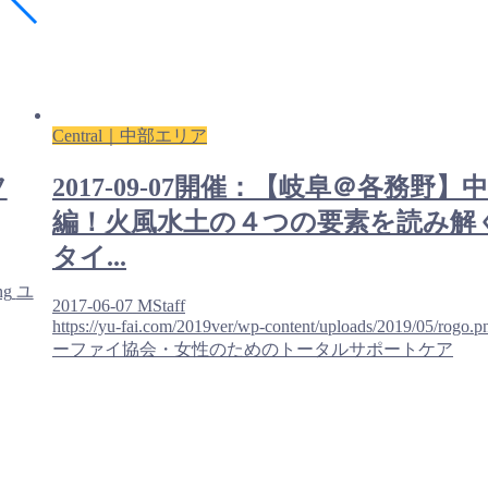
Central｜中部エリア
フ
2017-09-07開催：【岐阜＠各務野】
編！火風水土の４つの要素を読み解
タイ...
ng
ユ
2017-06-07
MStaff
https://yu-fai.com/2019ver/wp-content/uploads/2019/05/rogo.p
ーファイ協会・女性のためのトータルサポートケア