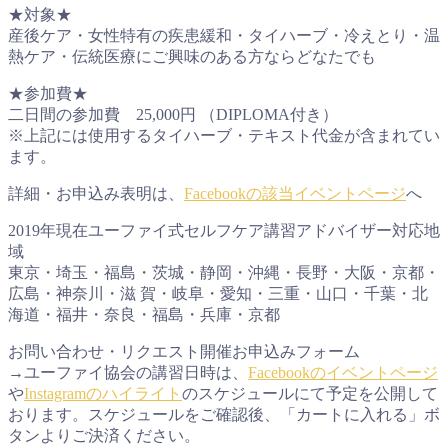
★対象★
産後ケア・女性特有の疾患緩和・タイハーブ・冷えとり・温
熱ケア・伝統医療にご興味のある方ならどなたでも
★参加費★
二日間の参加費 25,000円 （DIPLOMA付き）
※上記には使用するタイハーブ・テキスト代金が含まれてい
ます。
詳細・お申込み表明は、
Facebookの該当イベントページ
へ
2019年現在ユーファイ式セルフケア講習アドバイザー対応地
域
東京・埼玉・福島・茨城・静岡・沖縄・長野・大阪・京都・
広島・神奈川・滋 賀・岐阜・愛知・三重・山口・千葉・北
海道・福井・奈良・福島・兵庫・京都
お問い合わせ・リクエスト開催お申込みフォーム
→ユーファイ協会の講習日時は、
Facebookのイベントページ
や
Instagramのハイライト
のスケジュールにて予定を公開して
おります。スケジュールをご確認後、「カートに入れる」ボ
タンよりご決済ください。