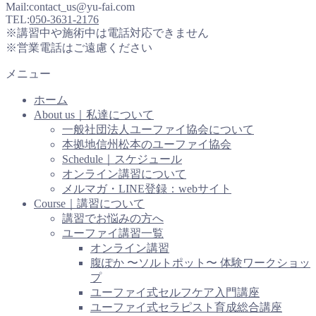
Mail:contact_us@yu-fai.com
TEL:
050-3631-2176
※講習中や施術中は電話対応できません
※営業電話はご遠慮ください
メニュー
ホーム
About us｜私達について
一般社団法人ユーファイ協会について
本拠地信州松本のユーファイ協会
Schedule｜スケジュール
オンライン講習について
メルマガ・LINE登録：webサイト
Course｜講習について
講習でお悩みの方へ
ユーファイ講習一覧
オンライン講習
腹ぽか 〜ソルトポット〜 体験ワークショッ
プ
ユーファイ式セルフケア入門講座
ユーファイ式セラピスト育成総合講座