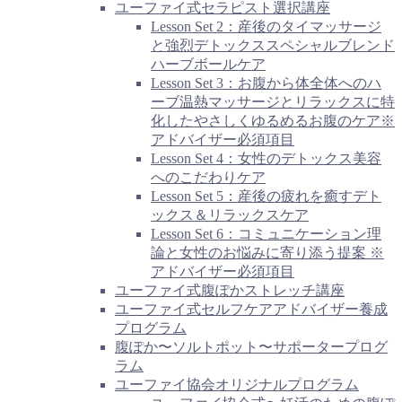
ユーファイ式セラピスト選択講座
Lesson Set 2：産後のタイマッサージ
と強烈デトックススペシャルブレンド
ハーブボールケア
Lesson Set 3：お腹から体全体へのハ
ーブ温熱マッサージとリラックスに特
化したやさしくゆるめるお腹のケア※
アドバイザー必須項目
Lesson Set 4：女性のデトックス美容
へのこだわりケア
Lesson Set 5：産後の疲れを癒すデト
ックス＆リラックスケア
Lesson Set 6：コミュニケーション理
論と女性のお悩みに寄り添う提案 ※
アドバイザー必須項目
ユーファイ式腹ぽかストレッチ講座
ユーファイ式セルフケアアドバイザー養成
プログラム
腹ぽか〜ソルトポット〜サポータープログ
ラム
ユーファイ協会オリジナルプログラム