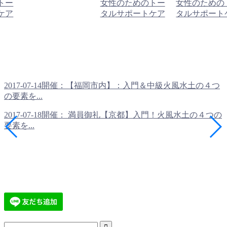
トー
女性のためのトー
女性のための
ケア
タルサポートケア
タルサポート
2017-07-14開催：【福岡市内】：入門＆中級火風水土の４つ
の要素を...
2017-07-18開催： 満員御礼【京都】入門！火風水土の４つの
要素を...