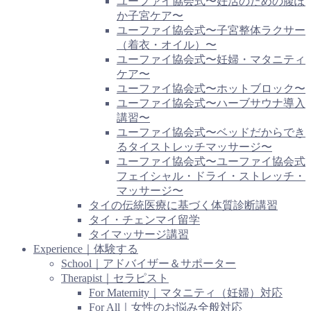
ユーファイ協会式〜妊活のための腹ぽ
か子宮ケア〜
ユーファイ協会式〜子宮整体ラクサー
（着衣・オイル）〜
ユーファイ協会式〜妊婦・マタニティ
ケア〜
ユーファイ協会式〜ホットブロック〜
ユーファイ協会式〜ハーブサウナ導入
講習〜
ユーファイ協会式〜ベッドだからでき
るタイストレッチマッサージ〜
ユーファイ協会式〜ユーファイ協会式
フェイシャル・ドライ・ストレッチ・
マッサージ〜
タイの伝統医療に基づく体質診断講習
タイ・チェンマイ留学
タイマッサージ講習
Experience｜体験する
School｜アドバイザー＆サポーター
Therapist｜セラピスト
For Maternity｜マタニティ（妊婦）対応
For All｜女性のお悩み全般対応