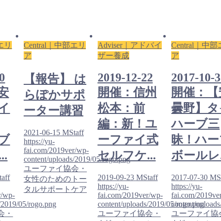
部エリ
Central｜中部エリ
Adviser｜アドバイ
Central｜中
ア
ザー養成
ア
0
2019-12-22
2017-10-
【報告】 は
安
開催：信州
開催：【
らぽかサポ
イ
松本：前
曇野】タ
ーター講習
編：新！ユ
ハーブ三
2021-06-15
MStaff
ブ
ーファイ式
昧！ハー
https://yu-
fai.com/2019ver/wp-
.
セルフケ...
ボールレ..
content/uploads/2019/05/rogo.png
ユーファイ協会・
aff
2019-09-23
MStaff
2017-07-30
MSt
女性のためのトー
https://yu-
https://yu-
タルサポートケア
r/wp-
fai.com/2019ver/wp-
fai.com/2019ve
/2019/05/rogo.png
content/uploads/2019/05/rogo.png
content/upload
会・
ユーファイ協会・
ユーファイ協