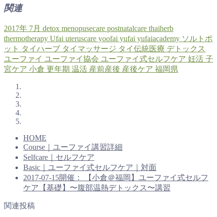
関連
2017年
7月
detox
menopusecare
postnatalcare
thaiherb
thermotherapy
Ufai
uteruscare
yoofai
yufai
yufaiacademy
ソルトポ
ット
タイハーブ
タイマッサージ
タイ伝統医療
デトックス
ユーファイ
ユーファイ協会
ユーファイ式セルフケア
妊活
子
宮ケア
小倉
更年期
温活
産前産後
産後ケア
福岡県
HOME
Course｜ユーファイ講習詳細
Selfcare｜セルフケア
Basic｜ユーファイ式セルフケア｜対面
2017-07-15開催： 【小倉＠福岡】ユーファイ式セルフ
ケア【基礎】〜腹部温熱デトックス〜講習
関連投稿