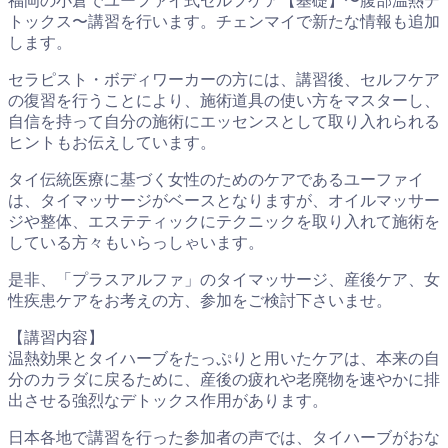
福岡の小倉でユーファイ式セルフケア【基礎】〜腹部温熱デ
トックス〜講習を行います。チェンマイで新たな情報も追加
します。
セラピスト・ボディワーカーの方には、講習後、セルフケア
の復習を行うことにより、施術道具の使い方をマスターし、
自信を持って自分の施術にエッセンスとして取り入れられる
ヒントもお伝えしています。
タイ伝統医療に基づく女性のためのケアであるユーファイ
は、タイマッサージがベースとなりますが、オイルマッサー
ジや整体、エステティックにテクニックを取り入れて施術を
している方々もいらっしゃいます。
是非、「プラスアルファ」のタイマッサージ、産後ケア、女
性疾患ケアをお考えの方、参加をご検討下さいませ。
【講習内容】
温熱効果とタイハーブをたっぷりと用いたケアは、本来の自
分のカラダに戻るために、産後の疲れや老廃物を速やかに排
出させる強烈なデトックス作用があります。
日本各地で講習を行った参加者の声では、タイハーブがおな