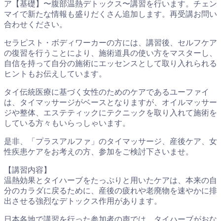
ア【基礎】〜腹部温熱デトックス〜講習を行います。チェン
マイで新たな情報も盛りだくさん追加します。再受講お問い
合わせください。
セラピスト・ボディワーカーの方には、講習後、セルフケア
の復習を行うことにより、施術道具の使い方をマスターし、
自信を持って自分の施術にエッセンスとして取り入れられる
ヒントもお伝えしています。
タイ伝統医療に基づく女性のためのケアであるユーファイ
は、タイマッサージがベースとなりますが、オイルマッサー
ジや整体、エステティックにテクニックを取り入れて施術を
している方々もいらっしゃいます。
是非、「プラスアルファ」のタイマッサージ、産後ケア、女
性疾患ケアをお考えの方、参加をご検討下さいませ。
【講習内容】
温熱効果とタイハーブをたっぷりと用いたケアは、本来の自
分のカラダに戻るために、産後の疲れや老廃物を速やかに排
出させる強烈なデトックス作用があります。
日本各地で講習を行った参加者の声では、タイハーブがおな