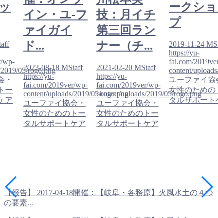
ッ
ークショ
イン・ユ-フ
技：月イチ
プ
ァイガイ
第三回ラン
ド...
ナー（チ...
aff
2019-11-24
MSt
https://yu-
r/wp-
fai.com/2019ve
2023-08-18
MStaff
2021-02-20
MStaff
/2019/05/rogo.png
content/upload
https://yu-
https://yu-
会・
ユーファイ協
fai.com/2019ver/wp-
fai.com/2019ver/wp-
トー
女性のための
content/uploads/2019/05/rogo.png
content/uploads/2019/05/rogo.png
ケア
タルサポート
ユーファイ協会・
ユーファイ協会・
女性のためのトー
女性のためのトー
タルサポートケア
タルサポートケア
【報告】 2017-04-18開催：【岐阜・各務原】火風水土の４つ
の要素...