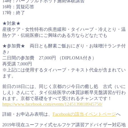
14時：ハーブソルトポット施術体験講習
16時：質疑応答
17時：終了
★対象★
産後ケア・女性特有の疾患緩和・タイハーブ・冷えとり・温
熱ケア・伝統医療にご興味のある方ならどなたでも
★参加費★ 両日とも酵素ご飯おにぎり・お味噌汁ランチ付
き♪
二日間の参加費 27,000円 （DIPLOMA付き）
再受講 7,000円
※上記には使用するタイハーブ・テキスト代金が含まれてい
ます。
前日の18日には、同じく京都のジ今日の癒し処 古式（いに
しえ）さんにて、タイ伝統医学の体質診断早見盤講習が行わ
れます。京都で基礎をすべて受けれるチャンスです！
https://www.facebook.com/events/1245139818945750/
詳細・お申込み表明は、
Facebookの該当イベントページ
へ
2019年現在ユーファイ式セルフケア講習アドバイザー対応地