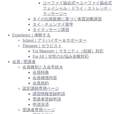
ユーファイ協会式〜ユーファイ協会式
フェイシャル・ドライ・ストレッチ・
マッサージ〜
タイの伝統医療に基づく体質診断講習
タイ・チェンマイ留学
タイマッサージ講習
Experience｜体験する
School｜アドバイザー＆サポーター
Therapist｜セラピスト
For Maternity｜マタニティ（妊婦）対応
For All｜女性のお悩み全般対応
会員 / 受講者
会員種別と入会手続き
会員特典
会員補償内容
会員規約
認定講師専用ページ
講習情報登録申請
受講者登録申請
申請決済
受講者専用ページ