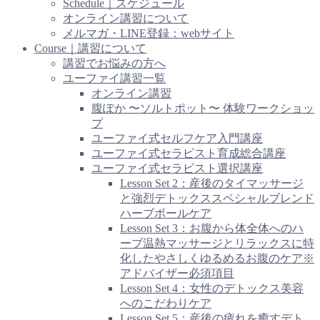
Schedule｜スケジュール
オンライン講習について
メルマガ・LINE登録：webサイト
Course｜講習について
講習でお悩みの方へ
ユーファイ講習一覧
オンライン講習
腹ぽか 〜ソルトポット〜 体験ワークショッ
プ
ユーファイ式セルフケア入門講座
ユーファイ式セラピスト育成総合講座
ユーファイ式セラピスト選択講座
Lesson Set 2：産後のタイマッサージ
と強烈デトックススペシャルブレンド
ハーブボールケア
Lesson Set 3：お腹から体全体へのハ
ーブ温熱マッサージとリラックスに特
化したやさしくゆるめるお腹のケア※
アドバイザー必須項目
Lesson Set 4：女性のデトックス美容
へのこだわりケア
Lesson Set 5：産後の疲れを癒すデト