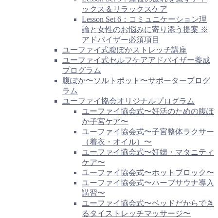
ックス＆リラックスケア
Lesson Set 6：コミュニケーション理
論と女性のお悩みに寄り添う提案 ※
アドバイザー必須項目
ユーファイ式腹ぽかストレッチ講座
ユーファイ式セルフケアアドバイザー養成
プログラム
腹ぽか〜ソルトポット〜サポータープログ
ラム
ユーファイ協会オリジナルプログラム
ユーファイ協会式〜妊活のための腹ぽ
か子宮ケア〜
ユーファイ協会式〜子宮整体ラクサー
（着衣・オイル）〜
ユーファイ協会式〜妊婦・マタニティ
ケア〜
ユーファイ協会式〜ホットブロック〜
ユーファイ協会式〜ハーブサウナ導入
講習〜
ユーファイ協会式〜ベッドだからでき
るタイストレッチマッサージ〜