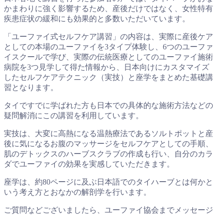
かまわりに強く影響するため、産後だけではなく、女性特有
疾患症状の緩和にも効果的と多数いただいています。
「ユーファイ式セルフケア講習」の内容は、実際に産後ケア
としての本場のユーファイを3タイプ体験し、6つのユーファ
イスクールで学び、実際の伝統医療としてのユーファイ施術
病院を3つ見学して得た情報から、日本向けにカスタマイズ
したセルフケアテクニック（実技）と座学をまとめた基礎講
習となります。
タイですでに学ばれた方も日本での具体的な施術方法などの
疑問解消にこの講習を利用しています。
実技は、大変に高熱になる温熱療法であるソルトポットと産
後に気になるお腹のマッサージをセルフケアとしての手順、
肌のデトックスのハーブスクラブの作成も行い、自分のカラ
ダでユーファイの効果を実感していただきます。
座学は、約80ページに及ぶ日本語でのタイハーブとは何かと
いう考え方とおなかの解剖学を行います。
ご質問などございましたら、ユーファイ協会までメッセージ