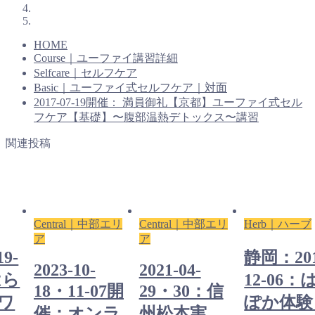
HOME
Course｜ユーファイ講習詳細
Selfcare｜セルフケア
Basic｜ユーファイ式セルフケア｜対面
2017-07-19開催： 満員御礼【京都】ユーファイ式セル
フケア【基礎】〜腹部温熱デトックス〜講習
関連投稿
Central｜中部エリ
Central｜中部エリ
Herb｜ハーブ
ア
ア
9-
静岡：201
2023-10-
2021-04-
はら
12-06：
18・11-07開
29・30：信
ワ
ぽか体験
催：オンラ
州松本実