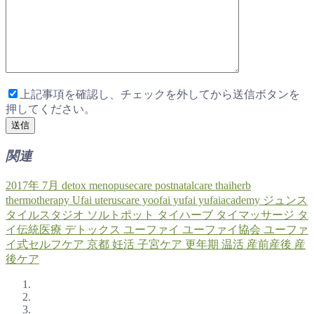
上記事項を確認し、チェックを外してから送信ボタンを
押してください。
関連
2017年
7月
detox
menopusecare
postnatalcare
thaiherb
thermotherapy
Ufai
uteruscare
yoofai
yufai
yufaiacademy
ジュンス
タイルスタジオ
ソルトポット
タイハーブ
タイマッサージ
タ
イ伝統医療
デトックス
ユーファイ
ユーファイ協会
ユーファ
イ式セルフケア
京都
妊活
子宮ケア
更年期
温活
産前産後
産
後ケア