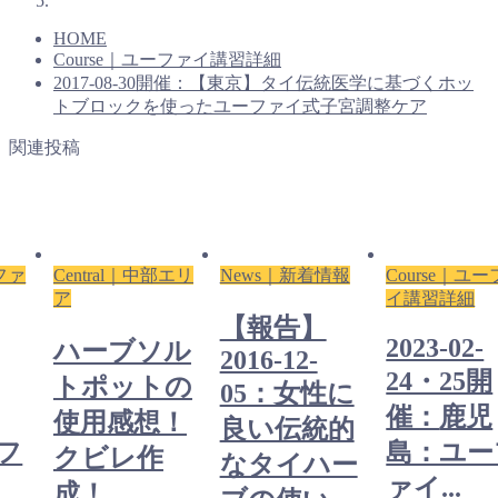
HOME
Course｜ユーファイ講習詳細
2017-08-30開催：【東京】タイ伝統医学に基づくホッ
トブロックを使ったユーファイ式子宮調整ケア
関連投稿
ーファ
Central｜中部エリ
News｜新着情報
Course｜ユ
ア
イ講習詳細
【報告】
2023-02-
ハーブソル
2016-12-
24・25開
トポットの
05：女性に
催：
鹿児
使用感想！
良い伝統的
フ
島：ユー
クビレ作
なタイハー
ァイ...
成！