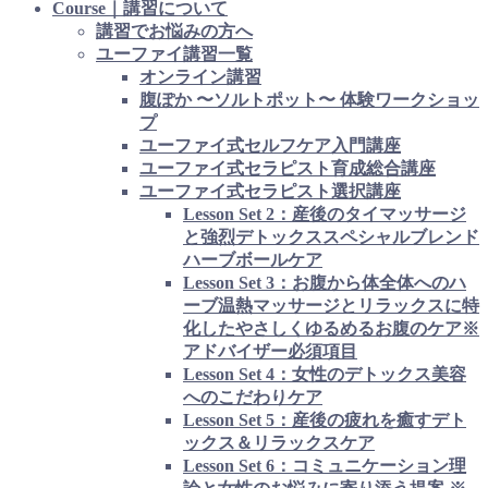
Course｜講習について
講習でお悩みの方へ
ユーファイ講習一覧
オンライン講習
腹ぽか 〜ソルトポット〜 体験ワークショッ
プ
ユーファイ式セルフケア入門講座
ユーファイ式セラピスト育成総合講座
ユーファイ式セラピスト選択講座
Lesson Set 2：産後のタイマッサージ
と強烈デトックススペシャルブレンド
ハーブボールケア
Lesson Set 3：お腹から体全体へのハ
ーブ温熱マッサージとリラックスに特
化したやさしくゆるめるお腹のケア※
アドバイザー必須項目
Lesson Set 4：女性のデトックス美容
へのこだわりケア
Lesson Set 5：産後の疲れを癒すデト
ックス＆リラックスケア
Lesson Set 6：コミュニケーション理