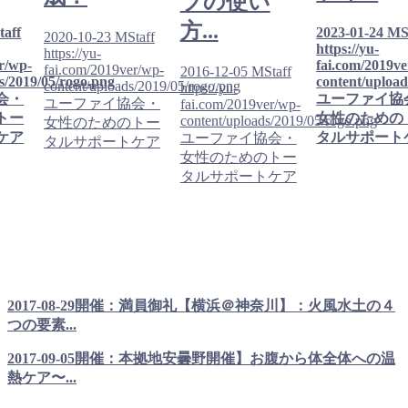
ブの使い
方...
aff
2023-01-24
MS
2020-10-23
MStaff
https://yu-
https://yu-
r/wp-
fai.com/2019v
fai.com/2019ver/wp-
2016-12-05
MStaff
s/2019/05/rogo.png
content/upload
content/uploads/2019/05/rogo.png
https://yu-
会・
ユーファイ協
ユーファイ協会・
fai.com/2019ver/wp-
トー
女性のための
content/uploads/2019/05/rogo.png
女性のためのトー
ケア
タルサポート
ユーファイ協会・
タルサポートケア
女性のためのトー
タルサポートケア
2017-08-29開催：満員御礼【横浜＠神奈川】：火風水土の４
つの要素...
2017-09-05開催：本拠地安曇野開催】お腹から体全体への温
熱ケア〜...