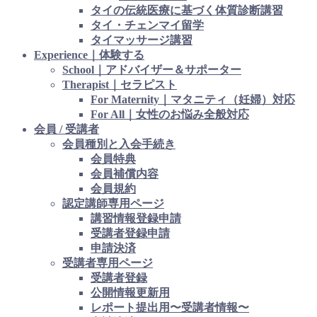
タイの伝統医療に基づく体質診断講習
タイ・チェンマイ留学
タイマッサージ講習
Experience｜体験する
School｜アドバイザー＆サポーター
Therapist｜セラピスト
For Maternity｜マタニティ（妊婦）対応
For All｜女性のお悩み全般対応
会員 / 受講者
会員種別と入会手続き
会員特典
会員補償内容
会員規約
認定講師専用ページ
講習情報登録申請
受講者登録申請
申請決済
受講者専用ページ
受講者登録
公開情報更新用
レポート提出用〜受講者情報〜