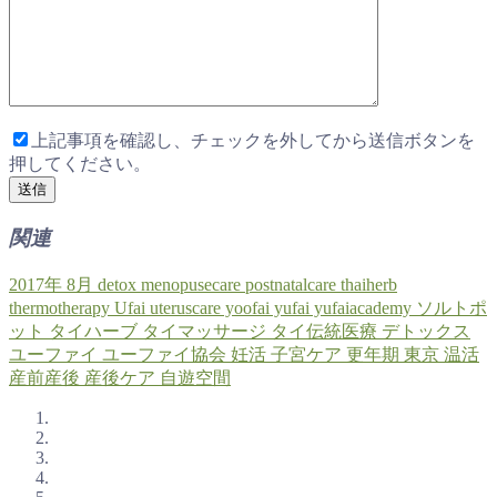
上記事項を確認し、チェックを外してから送信ボタンを
押してください。
関連
2017年
8月
detox
menopusecare
postnatalcare
thaiherb
thermotherapy
Ufai
uteruscare
yoofai
yufai
yufaiacademy
ソルトポ
ット
タイハーブ
タイマッサージ
タイ伝統医療
デトックス
ユーファイ
ユーファイ協会
妊活
子宮ケア
更年期
東京
温活
産前産後
産後ケア
自遊空間