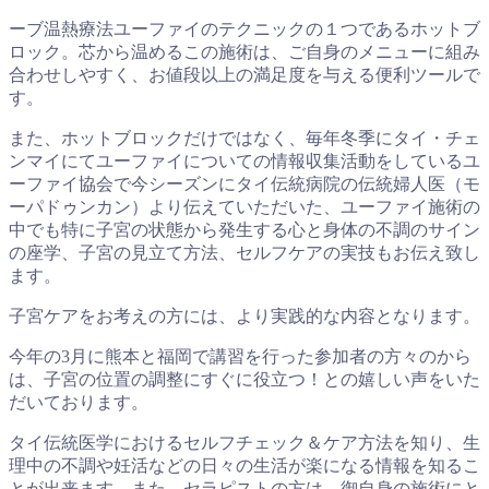
ーブ温熱療法ユーファイのテクニックの１つであるホットブ
ロック。芯から温めるこの施術は、ご自身のメニューに組み
合わせしやすく、お値段以上の満足度を与える便利ツールで
す。
また、ホットブロックだけではなく、毎年冬季にタイ・チェ
ンマイにてユーファイについての情報収集活動をしているユ
ーファイ協会で今シーズンにタイ伝統病院の伝統婦人医（モ
ーパドゥンカン）より伝えていただいた、ユーファイ施術の
中でも特に子宮の状態から発生する心と身体の不調のサイン
の座学、子宮の見立て方法、セルフケアの実技もお伝え致し
ます。
子宮ケアをお考えの方には、より実践的な内容となります。
今年の3月に熊本と福岡で講習を行った参加者の方々のから
は、子宮の位置の調整にすぐに役立つ！との嬉しい声をいた
だいております。
タイ伝統医学におけるセルフチェック＆ケア方法を知り、生
理中の不調や妊活などの日々の生活が楽になる情報を知るこ
とが出来ます。また、セラピストの方は、御自身の施術にと