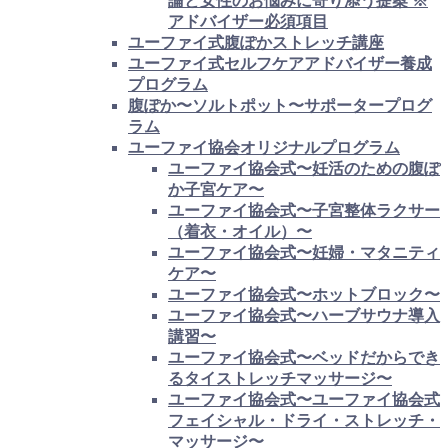
論と女性のお悩みに寄り添う提案 ※
アドバイザー必須項目
ユーファイ式腹ぽかストレッチ講座
ユーファイ式セルフケアアドバイザー養成
プログラム
腹ぽか〜ソルトポット〜サポータープログ
ラム
ユーファイ協会オリジナルプログラム
ユーファイ協会式〜妊活のための腹ぽ
か子宮ケア〜
ユーファイ協会式〜子宮整体ラクサー
（着衣・オイル）〜
ユーファイ協会式〜妊婦・マタニティ
ケア〜
ユーファイ協会式〜ホットブロック〜
ユーファイ協会式〜ハーブサウナ導入
講習〜
ユーファイ協会式〜ベッドだからでき
るタイストレッチマッサージ〜
ユーファイ協会式〜ユーファイ協会式
フェイシャル・ドライ・ストレッチ・
マッサージ〜