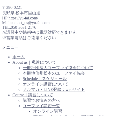
〒390-0221
長野県 松本市里山辺
HP:https://yu-fai.com/
Mail:contact_us@yu-fai.com
TEL:
050-3631-2176
※講習中や施術中は電話対応できません
※営業電話はご遠慮ください
メニュー
ホーム
About us｜私達について
一般社団法人ユーファイ協会について
本拠地信州松本のユーファイ協会
Schedule｜スケジュール
オンライン講習について
メルマガ・LINE登録：webサイト
Course｜講習について
講習でお悩みの方へ
ユーファイ講習一覧
オンライン講習