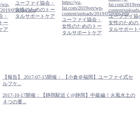
https://yu-
ユーファイ協会・
r/wp-
fai.com/2019ve
fai.com/2019ver/wp-
女性のためのトー
/2019/05/rogo.png
content/upload
content/uploads/2019/05/rogo.png
会・
タルサポートケア
ユーファイ協
ユーファイ協会・
トー
女性のための
女性のためのトー
ケア
タルサポート
タルサポートケア
【報告】 2017-07-15開催： 【小倉＠福岡】ユーファイ式セ
ルフケ...
2017-10-17開催：【静岡駅近く@静岡】中級編！火風水土の
４つの要...