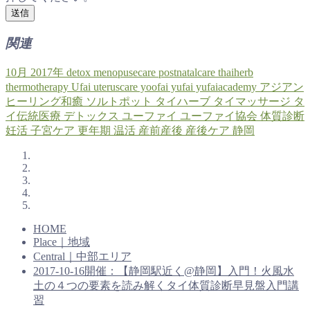
関連
10月
2017年
detox
menopusecare
postnatalcare
thaiherb
thermotherapy
Ufai
uteruscare
yoofai
yufai
yufaiacademy
アジアン
ヒーリング和癒
ソルトポット
タイハーブ
タイマッサージ
タ
イ伝統医療
デトックス
ユーファイ
ユーファイ協会
体質診断
妊活
子宮ケア
更年期
温活
産前産後
産後ケア
静岡
HOME
Place｜地域
Central｜中部エリア
2017-10-16開催：【静岡駅近く@静岡】入門！火風水
土の４つの要素を読み解くタイ体質診断早見盤入門講
習