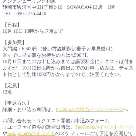
アジアンヒーリング和癒
静岡市駿河区中田1丁目2-16 SOWACA中田店 1階
TEL：090-2776-4426
【日程】
10月 16日 13時から17時まで
【参加費】
入門編：6,500円（使い方説明翻訳冊子と早見盤付）
※すでに早見盤をお持ちの方は4,500円。
10月11日までのお申し込みまでは講習料金にテキストは付き
ますが、10月12日以降から前日までのお申し込みは、テキス
ト代として別途1000円かかりますのでご注意ください。
【定員】
12名
【申込方法】
詳細・お申込み表明は、
Facebookの該当イベントページ
へ
お問い合わせ・リクエスト開催お申込みフォーム
→ユーファイ協会の講習日時は、
Facebookのイベントページ
や
Instagramのハイライト
のスケジュールにて予定を公開して