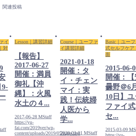
関連投稿
ファイ
Lesson｜講習詳細
Course｜ユーファ
Basic｜ユー
｜対
イ講習詳細
式セルフケア
面
【報告】
2021-01-18
2017-06-27
9
2015-06-
開催：タ
開催：満員
安
開催：【
イ・チェン
御礼【沖
9-
曇野＠6月
マイ：実
縄】：火風
ー
10日】
践！伝統婦
水土の４...
ファイ式
人医から
セ...
2017-06-28
MStaff
学...
https://yu-
fai.com/2019ver/wp-
aff
2015-03-09
MSt
2020-03-01
MStaff
content/uploads/2019/05/rogo.png
https://yu-