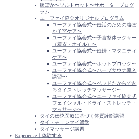
腹ぽか〜ソルトポット〜サポータープログ
ラム
ユーファイ協会オリジナルプログラム
ユーファイ協会式〜妊活のための腹ぽ
か子宮ケア〜
ユーファイ協会式〜子宮整体ラクサー
（着衣・オイル）〜
ユーファイ協会式〜妊婦・マタニティ
ケア〜
ユーファイ協会式〜ホットブロック〜
ユーファイ協会式〜ハーブサウナ導入
講習〜
ユーファイ協会式〜ベッドだからでき
るタイストレッチマッサージ〜
ユーファイ協会式〜ユーファイ協会式
フェイシャル・ドライ・ストレッチ・
マッサージ〜
タイの伝統医療に基づく体質診断講習
タイ・チェンマイ留学
タイマッサージ講習
Experience｜体験する