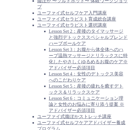
腹ぽか 〜ソルトポット〜 体験ワークショッ
プ
ユーファイ式セルフケア入門講座
ユーファイ式セラピスト育成総合講座
ユーファイ式セラピスト選択講座
Lesson Set 2：産後のタイマッサージ
と強烈デトックススペシャルブレンド
ハーブボールケア
Lesson Set 3：お腹から体全体へのハ
ーブ温熱マッサージとリラックスに特
化したやさしくゆるめるお腹のケア※
アドバイザー必須項目
Lesson Set 4：女性のデトックス美容
へのこだわりケア
Lesson Set 5：産後の疲れを癒すデト
ックス＆リラックスケア
Lesson Set 6：コミュニケーション理
論と女性のお悩みに寄り添う提案 ※
アドバイザー必須項目
ユーファイ式腹ぽかストレッチ講座
ユーファイ式セルフケアアドバイザー養成
プログラム