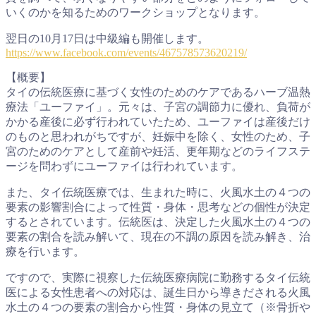
いくのかを知るためのワークショップとなります。
翌日の10月17日は中級編も開催します。
https://www.facebook.com/events/467578573620219/
【概要】
タイの伝統医療に基づく女性のためのケアであるハーブ温熱
療法「ユーファイ」。元々は、子宮の調節力に優れ、負荷が
かかる産後に必ず行われていたため、ユーファイは産後だけ
のものと思われがちですが、妊娠中を除く、女性のため、子
宮のためのケアとして産前や妊活、更年期などのライフステ
ージを問わずにユーファイは行われています。
また、タイ伝統医療では、生まれた時に、火風水土の４つの
要素の影響割合によって性質・身体・思考などの個性が決定
するとされています。伝統医は、決定した火風水土の４つの
要素の割合を読み解いて、現在の不調の原因を読み解き、治
療を行います。
ですので、実際に視察した伝統医療病院に勤務するタイ伝統
医による女性患者への対応は、誕生日から導きだされる火風
水土の４つの要素の割合から性質・身体の見立て（※骨折や