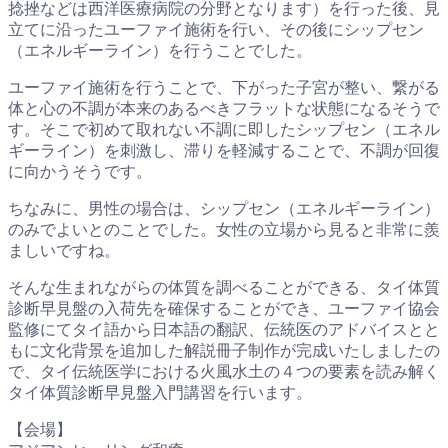
捻挫などは西洋医療病院の分野となります）を行った後、見
立てに沿ったユーファイ施術を行い、その後にシップセン
（エネルギーライン）を行うことでした。
ユーファイ施術を行うことで、下がった子宮が整い、繋がる
体と心の不調が本来のあるべきフラットな状態になるそうで
す。そこで初めて取れない不調に即したシップセン（エネル
ギーライン）を刺激し、滞りを軽減することで、不調が回復
に向かうそうです。
ちなみに、男性の場合は、シップセン（エネルギーライン）
のみでよいとのことでした。女性の立場から見ると非常に羨
ましいですね。
そんな生まれながらの体質を調べることができる、タイ体質
診断早見盤の入荷先を確保することができ、ユーファイ協会
監修にてタイ語から日本語の翻訳、伝統医のアドバイスとと
もに文化背景を追加した解説冊子制作が完成いたしましたの
で、タイ伝統医学における火風水土の４つの要素を読み解く
タイ体質診断早見盤入門講習を行います。
【会場】