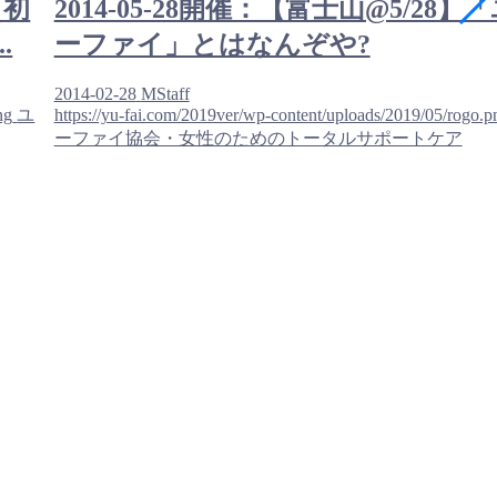
（初
2014-05-28開催：【富士山@5/28】
.
ーファイ」とはなんぞや?
2014-02-28
MStaff
ng
ユ
https://yu-fai.com/2019ver/wp-content/uploads/2019/05/rogo.p
ーファイ協会・女性のためのトータルサポートケア