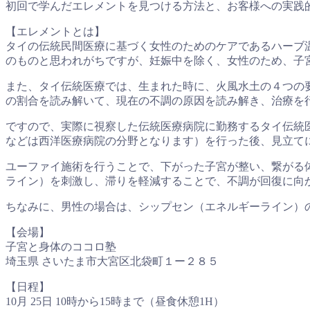
初回で学んだエレメントを見つける方法と、お客様への実践
【エレメントとは】
タイの伝統民間医療に基づく女性のためのケアであるハーブ
のものと思われがちですが、妊娠中を除く、女性のため、子
また、タイ伝統医療では、生まれた時に、火風水土の４つの
の割合を読み解いて、現在の不調の原因を読み解き、治療を
ですので、実際に視察した伝統医療病院に勤務するタイ伝統
などは西洋医療病院の分野となります）を行った後、見立て
ユーファイ施術を行うことで、下がった子宮が整い、繋がる
ライン）を刺激し、滞りを軽減することで、不調が回復に向
ちなみに、男性の場合は、シップセン（エネルギーライン）
【会場】
子宮と身体のココロ塾
埼玉県 さいたま市大宮区北袋町１ー２８５
【日程】
10月 25日 10時から15時まで（昼食休憩1H）