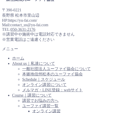
〒390-0221
長野県 松本市里山辺
HP:https://yu-fai.com/
Mail:contact_us@yu-fai.com
TEL:
050-3631-2176
※講習中や施術中は電話対応できません
※営業電話はご遠慮ください
メニュー
ホーム
About us｜私達について
一般社団法人ユーファイ協会について
本拠地信州松本のユーファイ協会
Schedule｜スケジュール
オンライン講習について
メルマガ・LINE登録：webサイト
Course｜講習について
講習でお悩みの方へ
ユーファイ講習一覧
オンライン講習