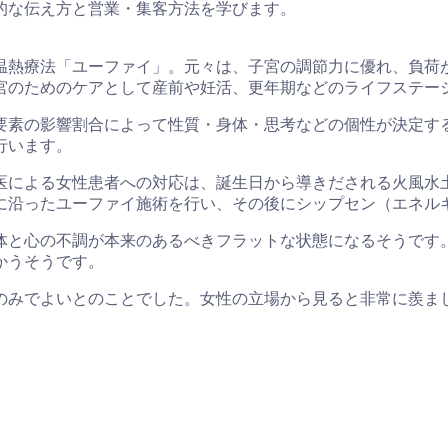
的な伝え方と営業・集客方法を学びます。
温熱療法「ユーファイ」。元々は、子宮の調節力に優れ、負荷
宮のためのケアとして産前や妊活、更年期などのライフステー
要素の影響割合によって性質・身体・思考などの個性が決定す
行います。
医による女性患者への対応は、誕生日から導きだされる火風水
に沿ったユーファイ施術を行い、その後にシップセン（エネル
体と心の不調が本来のあるべきフラットな状態になるそうです
かうそうです。
のみでよいとのことでした。女性の立場から見ると非常に羨ま