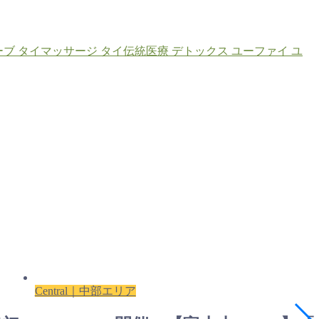
ーブ
タイマッサージ
タイ伝統医療
デトックス
ユーファイ
ユ
Central｜中部エリア