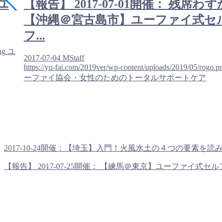
「ユ
【報告】 2017-07-01開催： 残席わず
【沖縄＠宮古島市】ユーファイ式セ
フ...
ng
ユ
2017-07-04
MStaff
https://yu-fai.com/2019ver/wp-content/uploads/2019/05/rogo.p
ーファイ協会・女性のためのトータルサポートケア
2017-10-24開催：【埼玉】入門！火風水土の４つの要素を読み解
【報告】 2017-07-25開催： 【練馬＠東京】ユーファイ式セルフ