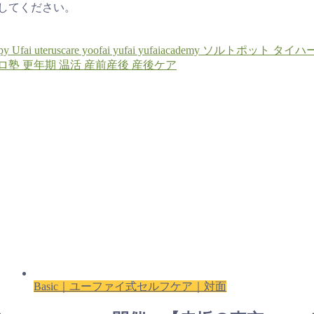
してください。
py
Ufai
uteruscare
yoofai
yufai
yufaiacademy
ソルトポット
タイハ
ロ塾
更年期
温活
産前産後
産後ケア
Basic｜ユーファイ式セルフケア｜対面