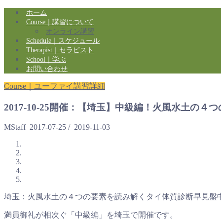
ホーム
Course｜講習について
オンライン講習
Schedule｜スケジュール
Therapist｜セラピスト
School｜学ぶ
お問い合わせ
Course｜ユーファイ講習詳細
2017-10-25開催：【埼玉】中級編！火風水土
MStaff
2017-07-25
/
2019-11-03
埼玉：火風水土の４つの要素を読み解くタイ体質診断早見盤
満員御礼が相次ぐ「中級編」を埼玉で開催です。