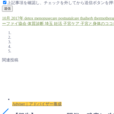
上記事項を確認し、チェックを外してから送信ボタンを押
10月
2017年
detox
menopusecare
postnatalcare
thaiherb
thermothera
ーファイ協会
体質診断
埼玉
妊活
子宮ケア
子宮と身体のココ
関連投稿
Adviser｜アドバイザー養成