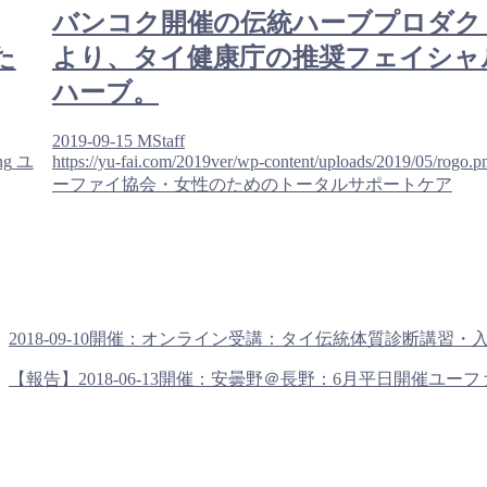
バンコク開催の伝統ハーブプロダク
た
より、タイ健康庁の推奨フェイシャ
ハーブ。
2019-09-15
MStaff
ng
ユ
https://yu-fai.com/2019ver/wp-content/uploads/2019/05/rogo.p
ーファイ協会・女性のためのトータルサポートケア
2018-09-10開催：オンライン受講：タイ伝統体質診断講習・入門
【報告】2018-06-13開催：安曇野＠長野：6月平日開催ユーファ