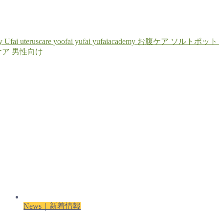
y
Ufai
uteruscare
yoofai
yufai
yufaiacademy
お腹ケア
ソルトポット
ケア
男性向け
News｜新着情報