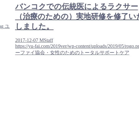
バンコクでの伝統医によるラクサー
（治療のための）実地研修を修了い
しました。
ng
ユ
2017-12-07
MStaff
https://yu-fai.com/2019ver/wp-content/uploads/2019/05/rogo.p
ーファイ協会・女性のためのトータルサポートケア