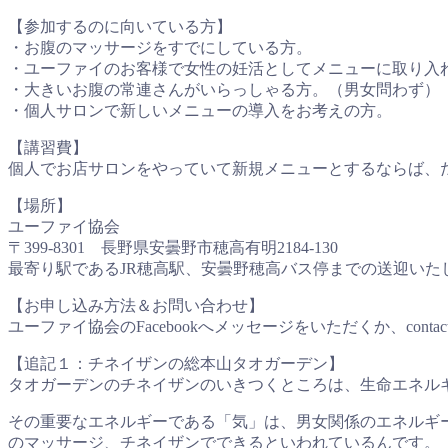
【参加するのに向いている方】
・お腹のマッサージをすでにしている方。
・ユーファイのお客様で女性の妊活としてメニューに取り入
・大きいお腹の常連さんがいらっしゃる方。（男女問わず）
・個人サロンで新しいメニューの導入をお考えの方。
【講習費】
個人でお店サロンをやっていて新規メニューとするならば、
【場所】
ユーファイ協会
〒399-8301 長野県安曇野市穂高有明2184-130
最寄り駅であるJR穂高駅、安曇野穂高バス停までの送迎いた
【お申し込み方法＆お問い合わせ】
ユーファイ協会のFacebookへメッセージをいただくか、contac
【追記１：チネイザンの総本山タオガーデン】
タオガーデンのチネイザンのいきつくところは、生命エネル
その重要なエネルギーである「気」は、男女関係のエネルギ
のマッサージ、チネイザンでできるといわれているんです。