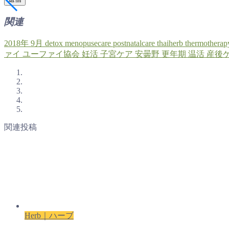
関連
2018年
9月
detox
menopusecare
postnatalcare
thaiherb
thermotherap
ァイ
ユーファイ協会
妊活
子宮ケア
安曇野
更年期
温活
産後
関連投稿
Herb｜ハーブ