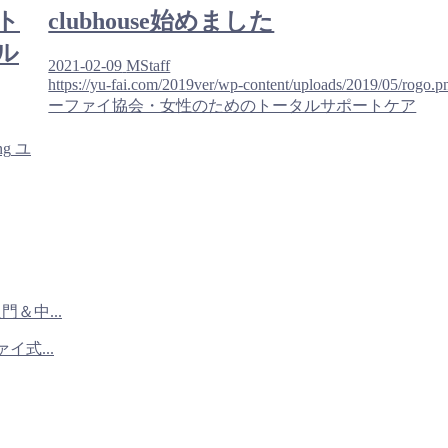
ト
clubhouse始めました
ル
2021-02-09
MStaff
https://yu-fai.com/2019ver/wp-content/uploads/2019/05/rogo.p
ーファイ協会・女性のためのトータルサポートケア
ng
ユ
＆中...
イ式...