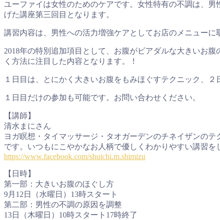
ユーファイは女性のためのケアです。女性特有の不調は、男
げた講座第三回目となります。
講習内容は、男性への活力増強ケアとしてお店のメニューに
2018年の特別追加項目として、お腹がビアダルな大きいお
く方法に注目した内容となります。！
１日目は、とにかく大きいお腹をもみほぐすテクニック、２
１日目だけの参加も可能です。お問い合わせください。
【講師】
清水まにさん
ヨガ瞑想・タイマッサージ・タオガーデンのチネイザンのテ
です。いつもにこやかなお人柄で優しくわかりやすい講習を
https://www.facebook.com/shuichi.m.shimizu
【日時】
第一部：大きいお腹のほぐし方
9月12日（水曜日）13時スタート
第二部：男性の不調の原因を調整
13日（木曜日）10時スタート17時終了