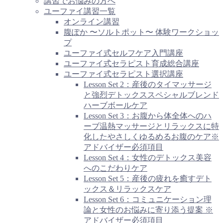
講習でお悩みの方へ
ユーファイ講習一覧
オンライン講習
腹ぽか 〜ソルトポット〜 体験ワークショッ
プ
ユーファイ式セルフケア入門講座
ユーファイ式セラピスト育成総合講座
ユーファイ式セラピスト選択講座
Lesson Set 2：産後のタイマッサージ
と強烈デトックススペシャルブレンド
ハーブボールケア
Lesson Set 3：お腹から体全体へのハ
ーブ温熱マッサージとリラックスに特
化したやさしくゆるめるお腹のケア※
アドバイザー必須項目
Lesson Set 4：女性のデトックス美容
へのこだわりケア
Lesson Set 5：産後の疲れを癒すデト
ックス＆リラックスケア
Lesson Set 6：コミュニケーション理
論と女性のお悩みに寄り添う提案 ※
アドバイザー必須項目