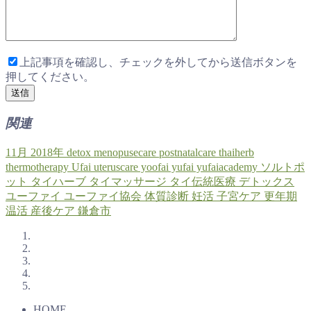
上記事項を確認し、チェックを外してから送信ボタンを
押してください。
関連
11月
2018年
detox
menopusecare
postnatalcare
thaiherb
thermotherapy
Ufai
uteruscare
yoofai
yufai
yufaiacademy
ソルトポ
ット
タイハーブ
タイマッサージ
タイ伝統医療
デトックス
ユーファイ
ユーファイ協会
体質診断
妊活
子宮ケア
更年期
温活
産後ケア
鎌倉市
HOME