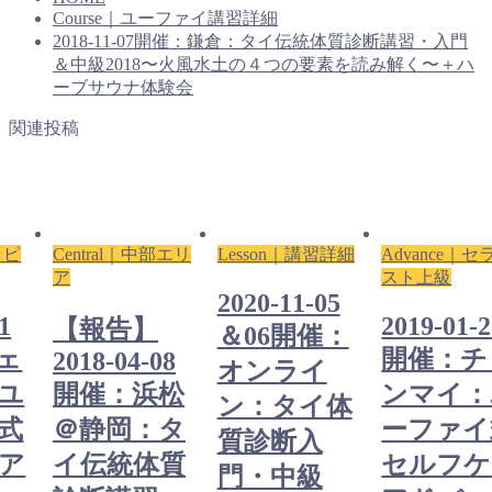
Course｜ユーファイ講習詳細
2018-11-07開催：鎌倉：タイ伝統体質診断講習・入門
＆中級2018〜火風水土の４つの要素を読み解く〜＋ハ
ーブサウナ体験会
関連投稿
ラピ
Central｜中部エリ
Lesson｜講習詳細
Advance｜セ
ア
スト上級
2020-11-05
1
2019-01-
【報告】
＆06開催：
ェ
開催：チ
2018-04-08
オンライ
ユ
開催：浜松
ンマイ：
ン：タイ体
式
＠静岡：タ
ーファイ
質診断入
ア
イ伝統体質
セルフケ
門・中級