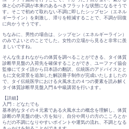
体と心の不調が本来のあるべきフラットな状態になるそうで
す。そこで初めて取れない不調に即したシップセン（エネル
ギーライン）を刺激し、滞りを軽減することで、不調が回復
に向かうそうです。
ちなみに、男性の場合は、シップセン（エネルギーライン）
のみでよいとのことでした。女性の立場から見ると非常に羨
ましいですね。
そんな生まれながらの体質を調べることができる、タイ体質
診断早見盤の入荷先を確保することができ、ユーファイ協会
監修にてタイ語から日本語の翻訳、伝統医のアドバイスとと
もに文化背景を追加した解説冊子制作が完成いたしましたの
で、タイ伝統医学における火風水土の４つの要素を読み解く
タイ体質診断早見盤入門＆中級講習を行います。
【詳細】
入門：どなたでも
基本的なタイの４元素である火風水土の概念を理解し、体質
診断の早見盤の使い方を知り、自分や周りの方のこころとか
らだの不調になりやすいポイントや運気の流れ、不調となる
きっかけを知ることができます。