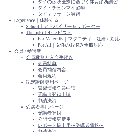
タイの伝統医療に基づく体質診断講習
タイ・チェンマイ留学
タイマッサージ講習
Experience｜体験する
School｜アドバイザー＆サポーター
Therapist｜セラピスト
For Maternity｜マタニティ（妊婦）対応
For All｜女性のお悩み全般対応
会員 / 受講者
会員種別と入会手続き
会員特典
会員補償内容
会員規約
認定講師専用ページ
講習情報登録申請
受講者登録申請
申請決済
受講者専用ページ
受講者登録
公開情報更新用
レポート提出用〜受講者情報〜
申請決済