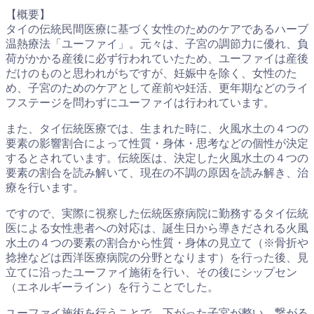
【概要】
タイの伝統民間医療に基づく女性のためのケアであるハーブ
温熱療法「ユーファイ」。元々は、子宮の調節力に優れ、負
荷がかかる産後に必ず行われていたため、ユーファイは産後
だけのものと思われがちですが、妊娠中を除く、女性のた
め、子宮のためのケアとして産前や妊活、更年期などのライ
フステージを問わずにユーファイは行われています。
また、タイ伝統医療では、生まれた時に、火風水土の４つの
要素の影響割合によって性質・身体・思考などの個性が決定
するとされています。伝統医は、決定した火風水土の４つの
要素の割合を読み解いて、現在の不調の原因を読み解き、治
療を行います。
ですので、実際に視察した伝統医療病院に勤務するタイ伝統
医による女性患者への対応は、誕生日から導きだされる火風
水土の４つの要素の割合から性質・身体の見立て（※骨折や
捻挫などは西洋医療病院の分野となります）を行った後、見
立てに沿ったユーファイ施術を行い、その後にシップセン
（エネルギーライン）を行うことでした。
ユーファイ施術を行うことで、下がった子宮が整い、繋がる