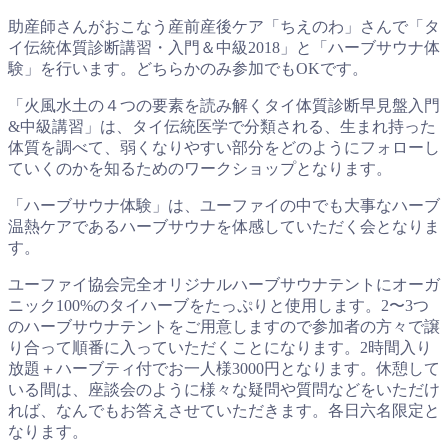
助産師さんがおこなう産前産後ケア「ちえのわ」さんで「タ
イ伝統体質診断講習・入門＆中級2018」と「ハーブサウナ体
験」を行います。どちらかのみ参加でもOKです。
「火風水土の４つの要素を読み解くタイ体質診断早見盤入門
&中級講習」は、タイ伝統医学で分類される、生まれ持った
体質を調べて、弱くなりやすい部分をどのようにフォローし
ていくのかを知るためのワークショップとなります。
「ハーブサウナ体験」は、ユーファイの中でも大事なハーブ
温熱ケアであるハーブサウナを体感していただく会となりま
す。
ユーファイ協会完全オリジナルハーブサウナテントにオーガ
ニック100%のタイハーブをたっぷりと使用します。2〜3つ
のハーブサウナテントをご用意しますので参加者の方々で譲
り合って順番に入っていただくことになります。2時間入り
放題＋ハーブティ付でお一人様3000円となります。休憩して
いる間は、座談会のように様々な疑問や質問などをいただけ
れば、なんでもお答えさせていただきます。各日六名限定と
なります。