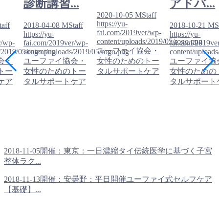
診断講習...
アドバ...
2020-10-05
MStaff
https://yu-
aff
2018-04-08
MStaff
2018-10-21
MSt
fai.com/2019ver/wp-
https://yu-
https://yu-
content/uploads/2019/05/rogo.png
r/wp-
fai.com/2019ver/wp-
fai.com/2019ve
ユーファイ協会・
/2019/05/rogo.png
content/uploads/2019/05/rogo.png
content/upload
会・
ユーファイ協会・
女性のためのトー
ユーファイ協
トー
女性のためのトー
タルサポートケア
女性のための
ケア
タルサポートケア
タルサポート
2018-11-05開催：東京：一日濃縮タイ伝統医学に基づく子宮
整体ラク...
2018-11-13開催：安曇野：平日開催ユーファイ式セルフケア
【基礎】...