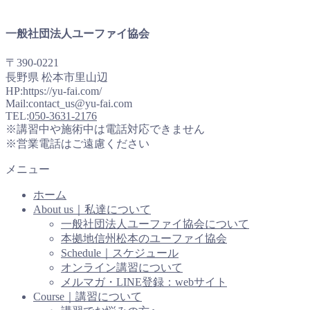
一般社団法人ユーファイ協会
〒390-0221
長野県 松本市里山辺
HP:https://yu-fai.com/
Mail:contact_us@yu-fai.com
TEL:
050-3631-2176
※講習中や施術中は電話対応できません
※営業電話はご遠慮ください
メニュー
ホーム
About us｜私達について
一般社団法人ユーファイ協会について
本拠地信州松本のユーファイ協会
Schedule｜スケジュール
オンライン講習について
メルマガ・LINE登録：webサイト
Course｜講習について