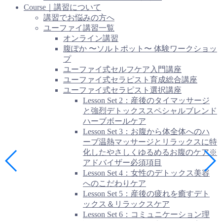
Course｜講習について
講習でお悩みの方へ
ユーファイ講習一覧
オンライン講習
腹ぽか 〜ソルトポット〜 体験ワークショッ
プ
ユーファイ式セルフケア入門講座
ユーファイ式セラピスト育成総合講座
ユーファイ式セラピスト選択講座
Lesson Set 2：産後のタイマッサージ
と強烈デトックススペシャルブレンド
ハーブボールケア
Lesson Set 3：お腹から体全体へのハ
ーブ温熱マッサージとリラックスに特
化したやさしくゆるめるお腹のケア※
アドバイザー必須項目
Lesson Set 4：女性のデトックス美容
へのこだわりケア
Lesson Set 5：産後の疲れを癒すデト
ックス＆リラックスケア
Lesson Set 6：コミュニケーション理