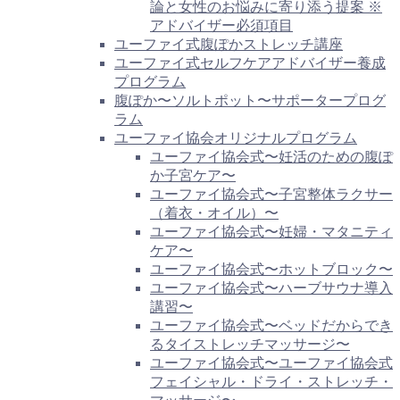
論と女性のお悩みに寄り添う提案 ※
アドバイザー必須項目
ユーファイ式腹ぽかストレッチ講座
ユーファイ式セルフケアアドバイザー養成
プログラム
腹ぽか〜ソルトポット〜サポータープログ
ラム
ユーファイ協会オリジナルプログラム
ユーファイ協会式〜妊活のための腹ぽ
か子宮ケア〜
ユーファイ協会式〜子宮整体ラクサー
（着衣・オイル）〜
ユーファイ協会式〜妊婦・マタニティ
ケア〜
ユーファイ協会式〜ホットブロック〜
ユーファイ協会式〜ハーブサウナ導入
講習〜
ユーファイ協会式〜ベッドだからでき
るタイストレッチマッサージ〜
ユーファイ協会式〜ユーファイ協会式
フェイシャル・ドライ・ストレッチ・