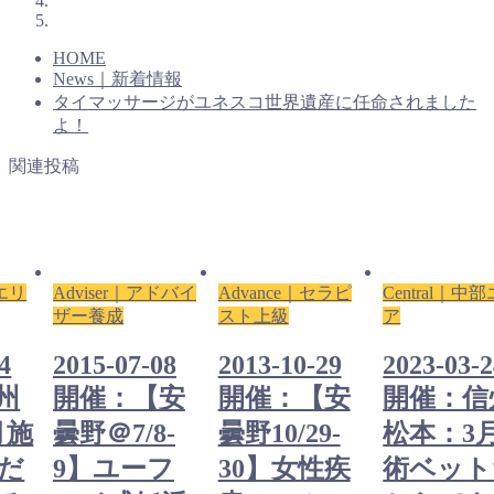
HOME
News｜新着情報
タイマッサージがユネスコ世界遺産に任命されました
よ！
関連投稿
部エリ
Adviser｜アドバイ
Advance｜セラピ
Central｜中
ザー養成
スト上級
ア
4
2015-07-08
2013-10-29
2023-03-
州
開催：【安
開催：【安
開催：信
月施
曇野＠7/8-
曇野10/29-
松本：3
だ
9】ユーフ
30】女性疾
術ベット