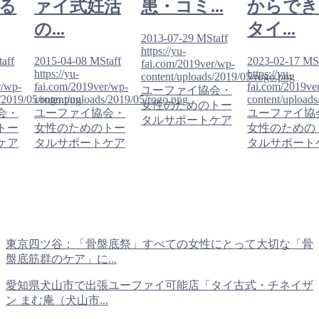
る
ァイ式妊活
患・コミ...
からでき
の...
タイ...
2013-07-29
MStaff
https://yu-
aff
2015-04-08
MStaff
2023-02-17
MSt
fai.com/2019ver/wp-
https://yu-
https://yu-
content/uploads/2019/05/rogo.png
r/wp-
fai.com/2019ver/wp-
fai.com/2019ve
ユーファイ協会・
/2019/05/rogo.png
content/uploads/2019/05/rogo.png
content/upload
女性のためのトー
会・
ユーファイ協会・
ユーファイ協
タルサポートケア
トー
女性のためのトー
女性のための
ケア
タルサポートケア
タルサポート
東京四ツ谷：「骨盤底祭」すべての女性にとって大切な「骨
盤底筋群のケア」に...
愛知県犬山市で出張ユーファイ可能店「タイ古式・チネイザ
ン まむ庵（犬山市...