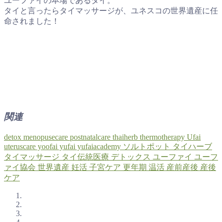
ユーファイの本場であるタイ。
タイと言ったらタイマッサージが、ユネスコの世界遺産に任
命されました！
関連
detox
menopusecare
postnatalcare
thaiherb
thermotherapy
Ufai
uteruscare
yoofai
yufai
yufaiacademy
ソルトポット
タイハーブ
タイマッサージ
タイ伝統医療
デトックス
ユーファイ
ユーフ
ァイ協会
世界遺産
妊活
子宮ケア
更年期
温活
産前産後
産後
ケア