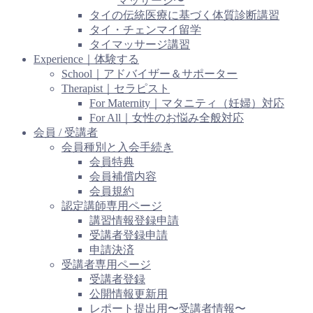
マッサージ〜
タイの伝統医療に基づく体質診断講習
タイ・チェンマイ留学
タイマッサージ講習
Experience｜体験する
School｜アドバイザー＆サポーター
Therapist｜セラピスト
For Maternity｜マタニティ（妊婦）対応
For All｜女性のお悩み全般対応
会員 / 受講者
会員種別と入会手続き
会員特典
会員補償内容
会員規約
認定講師専用ページ
講習情報登録申請
受講者登録申請
申請決済
受講者専用ページ
受講者登録
公開情報更新用
レポート提出用〜受講者情報〜