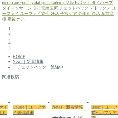
uteruscare
yoofai
yufai
yufaiacademy
ソルトポット
タイハーブ
タイマッサージ
タイ伝統医療
チェットハック
デトックス
ユ
ーファイ
ユーファイ協会
妊活
子宮ケア
更年期
温活
産前産
後
産後ケア
HOME
News｜新着情報
「チェットハック」勉強中
関連投稿
ファイ
Course｜ユーファ
News｜新着情報
Basic｜ユー
｜対
イ講習詳細
式セルフケア