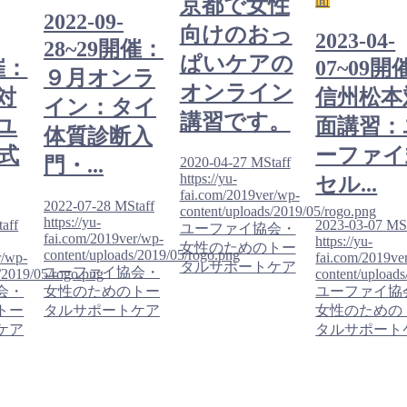
面
京都で女性
2022-09-
向けのおっ
2023-04-
28~29開催：
ぱいケアの
催：
07~09開
９月オンラ
オンライン
対
信州松本
イン：タイ
講習です。
ユ
面講習：
体質診断入
式
ーファイ
門・...
2020-04-27
MStaff
https://yu-
セル...
fai.com/2019ver/wp-
2022-07-28
MStaff
content/uploads/2019/05/rogo.png
https://yu-
aff
2023-03-07
MSt
ユーファイ協会・
fai.com/2019ver/wp-
https://yu-
女性のためのトー
content/uploads/2019/05/rogo.png
r/wp-
fai.com/2019ve
タルサポートケア
ユーファイ協会・
/2019/05/rogo.png
content/upload
会・
女性のためのトー
ユーファイ協
トー
タルサポートケア
女性のための
ケア
タルサポート