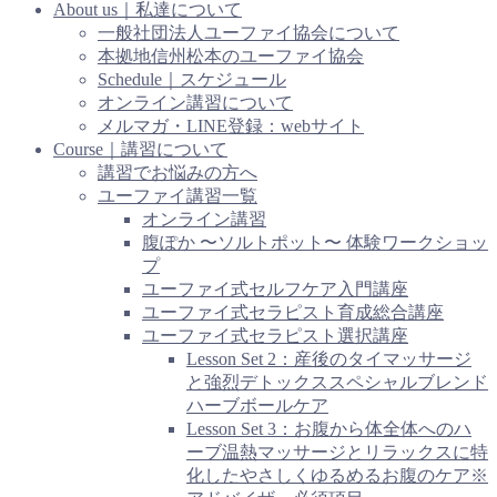
About us｜私達について
一般社団法人ユーファイ協会について
本拠地信州松本のユーファイ協会
Schedule｜スケジュール
オンライン講習について
メルマガ・LINE登録：webサイト
Course｜講習について
講習でお悩みの方へ
ユーファイ講習一覧
オンライン講習
腹ぽか 〜ソルトポット〜 体験ワークショッ
プ
ユーファイ式セルフケア入門講座
ユーファイ式セラピスト育成総合講座
ユーファイ式セラピスト選択講座
Lesson Set 2：産後のタイマッサージ
と強烈デトックススペシャルブレンド
ハーブボールケア
Lesson Set 3：お腹から体全体へのハ
ーブ温熱マッサージとリラックスに特
化したやさしくゆるめるお腹のケア※