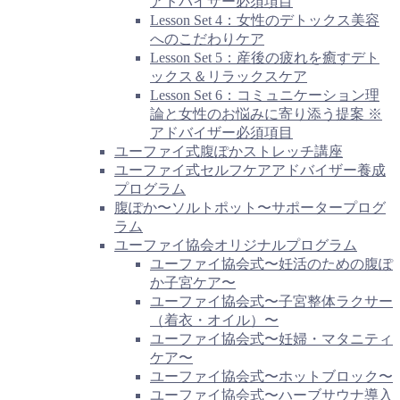
アドバイザー必須項目
Lesson Set 4：女性のデトックス美容
へのこだわりケア
Lesson Set 5：産後の疲れを癒すデト
ックス＆リラックスケア
Lesson Set 6：コミュニケーション理
論と女性のお悩みに寄り添う提案 ※
アドバイザー必須項目
ユーファイ式腹ぽかストレッチ講座
ユーファイ式セルフケアアドバイザー養成
プログラム
腹ぽか〜ソルトポット〜サポータープログ
ラム
ユーファイ協会オリジナルプログラム
ユーファイ協会式〜妊活のための腹ぽ
か子宮ケア〜
ユーファイ協会式〜子宮整体ラクサー
（着衣・オイル）〜
ユーファイ協会式〜妊婦・マタニティ
ケア〜
ユーファイ協会式〜ホットブロック〜
ユーファイ協会式〜ハーブサウナ導入