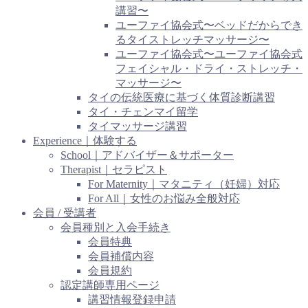
講習〜
ユーファイ協会式〜ベッドだからでき
るタイストレッチマッサージ〜
ユーファイ協会式〜ユーファイ協会式
フェイシャル・ドライ・ストレッチ・
マッサージ〜
タイの伝統医療に基づく体質診断講習
タイ・チェンマイ留学
タイマッサージ講習
Experience｜体験する
School｜アドバイザー＆サポーター
Therapist｜セラピスト
For Maternity｜マタニティ（妊婦）対応
For All｜女性のお悩み全般対応
会員 / 受講者
会員種別と入会手続き
会員特典
会員補償内容
会員規約
認定講師専用ページ
講習情報登録申請