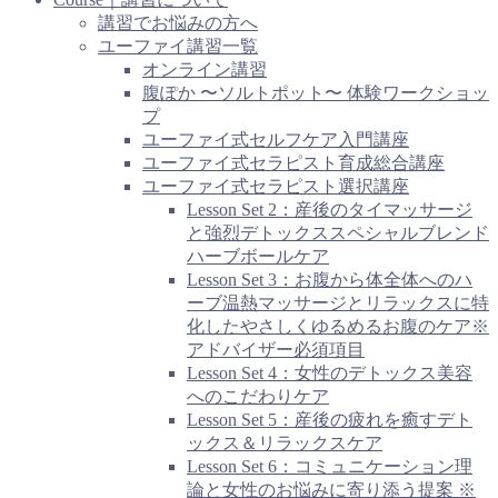
講習でお悩みの方へ
ユーファイ講習一覧
オンライン講習
腹ぽか 〜ソルトポット〜 体験ワークショッ
プ
ユーファイ式セルフケア入門講座
ユーファイ式セラピスト育成総合講座
ユーファイ式セラピスト選択講座
Lesson Set 2：産後のタイマッサージ
と強烈デトックススペシャルブレンド
ハーブボールケア
Lesson Set 3：お腹から体全体へのハ
ーブ温熱マッサージとリラックスに特
化したやさしくゆるめるお腹のケア※
アドバイザー必須項目
Lesson Set 4：女性のデトックス美容
へのこだわりケア
Lesson Set 5：産後の疲れを癒すデト
ックス＆リラックスケア
Lesson Set 6：コミュニケーション理
論と女性のお悩みに寄り添う提案 ※