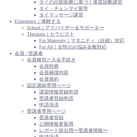
タイの伝統医療に基づく体質診断講習
タイ・チェンマイ留学
タイマッサージ講習
Experience｜体験する
School｜アドバイザー＆サポーター
Therapist｜セラピスト
For Maternity｜マタニティ（妊婦）対応
For All｜女性のお悩み全般対応
会員 / 受講者
会員種別と入会手続き
会員特典
会員補償内容
会員規約
認定講師専用ページ
講習情報登録申請
受講者登録申請
申請決済
受講者専用ページ
受講者登録
公開情報更新用
レポート提出用〜受講者情報〜
申請決済