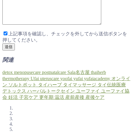
上記事項を確認し、チェックを外してから送信ボタンを
押してください。
関連
detox
menopusecare
postnatalcare
Sala名古屋
thaiherb
thermotherapy
Ufai
uteruscare
yoofai
yufai
yufaiacademy
オンライ
ン
ソルトポット
タイハーブ
タイマッサージ
タイ伝統医療
デトックス
ハーバルトークセイン
ユーファイ
ユーファイ協
会
妊活
子宮ケア
更年期
温活
産前産後
産後ケア