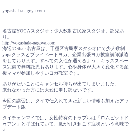
yogashala-nagoya.com
名古屋YOGAスタジオ：少人数制古民家スタジオ、託児あ
り。
http://yogashala-nagoya.com
海辺のShala名古屋は、千種区古民家スタジオにて少人数制
yogaクラスとプライベートヨガ、企業出張ヨガ教室講師派遣
をしております。すべての女性が通えるよう、キッズスペー
ス完備で無料託児もあります。心や身体が大きく変化する産
後ママが参加しやすいヨガ教室です。
ありがたいことにキャンセル待ちが出てしまいました。
来れなかった方には大変に申し訳ないです。
今回の講習は、タイで仕入れてきた新しい情報も加えたアッ
プデート版！
タイチェンマイでは、女性特有のトラブルは「ロムピットド
ゥアン」と呼ばれていて、風が引き起こす症状という意味で
す。