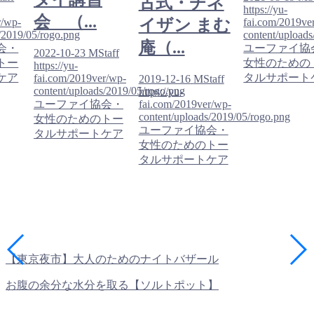
古式・チネ
https://yu-
会 （...
r/wp-
fai.com/2019ve
イザン まむ
/2019/05/rogo.png
content/upload
庵（...
会・
ユーファイ協
2022-10-23
MStaff
トー
女性のための
https://yu-
ケア
タルサポート
fai.com/2019ver/wp-
2019-12-16
MStaff
content/uploads/2019/05/rogo.png
https://yu-
ユーファイ協会・
fai.com/2019ver/wp-
content/uploads/2019/05/rogo.png
女性のためのトー
ユーファイ協会・
タルサポートケア
女性のためのトー
タルサポートケア
【東京夜市】大人のためのナイトバザール
お腹の余分な水分を取る【ソルトポット】