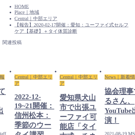
HOME
Place｜地域
Central｜中部エリア
【報告】2020-02-17開催：愛知：ユーファイ式セルフ
ケア【基礎】＋タイ体質診断
関連投稿
情報
Central｜中部エリ
Central｜中部エリ
News｜新着
ア
ア
て
協会理事
2022-12-
愛知県犬山
るさん、
19~21開催：
市で出張ユ
出
YouTube
信州松本：
ーファイ可
演！
季節のウー
能店「タイ
タイ講習
aff
2021-08-19
MSt