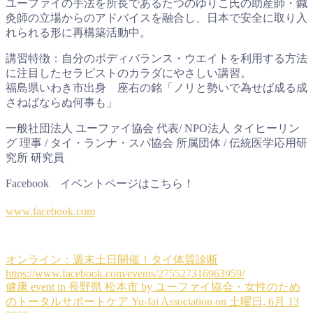
ユーファイの手法を所長であるたつのゆりこ氏の助産師・鍼
灸師の立場からのアドバイスを融合し、日本で安全に取り入
れられる形に再構築活動中。
講習特徴：自分のボディバランス・ウエイトを利用する方法
に注目したセラピストのカラダにやさしい講習。
福島県いわき市出身 座右の銘「ノリと勢いで為せば成る成
さねばならぬ何事も」
一般社団法人 ユーファイ協会 代表/ NPO法人 タイヒーリン
グ 理事 / タイ・ランナ・スパ協会 所属団体 / 伝統医学応用研
究所 研究員
Facebook イベントページはこちら！
www.facebook.com
オンライン：週末土日開催！タイ体質診断
https://www.facebook.com/events/275527316963959/
健康 event in 長野県 松本市 by ユーファイ協会・女性のため
のトータルサポートケア Yu-fai Association on 土曜日, 6月 13