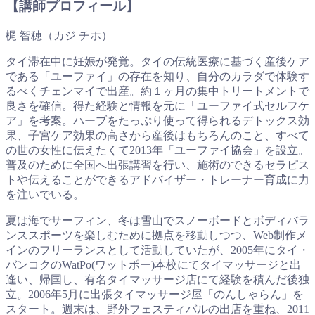
【講師プロフィール】
梶 智穂（カジ チホ）
タイ滞在中に妊娠が発覚。タイの伝統医療に基づく産後ケア
である「ユーファイ」の存在を知り、自分のカラダで体験す
るべくチェンマイで出産。約１ヶ月の集中トリートメントで
良さを確信。得た経験と情報を元に「ユーファイ式セルフケ
ア」を考案。ハーブをたっぷり使って得られるデトックス効
果、子宮ケア効果の高さから産後はもちろんのこと、すべて
の世の女性に伝えたくて2013年「ユーファイ協会」を設立。
普及のために全国へ出張講習を行い、施術のできるセラピス
トや伝えることができるアドバイザー・トレーナー育成に力
を注いでいる。
夏は海でサーフィン、冬は雪山でスノーボードとボディバラ
ンススポーツを楽しむために拠点を移動しつつ、Web制作メ
インのフリーランスとして活動していたが、2005年にタイ・
バンコクのWatPo(ワットポー)本校にてタイマッサージと出
逢い、帰国し、有名タイマッサージ店にて経験を積んだ後独
立。2006年5月に出張タイマッサージ屋「のんしゃらん」を
スタート。週末は、野外フェスティバルの出店を重ね、2011