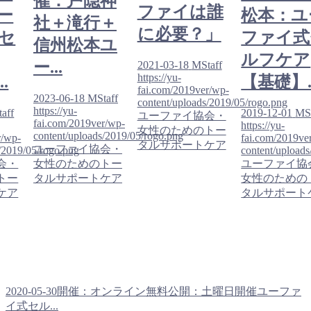
催：戸隠神
ファイは誰
ー
松本：ユ
社＋滝行＋
に必要？」
セ
ファイ式
信州松本ユ
ルフケア
ー...
2021-03-18
MStaff
https://yu-
.
【基礎】..
fai.com/2019ver/wp-
2023-06-18
MStaff
content/uploads/2019/05/rogo.png
https://yu-
aff
2019-12-01
MSt
ユーファイ協会・
fai.com/2019ver/wp-
https://yu-
女性のためのトー
content/uploads/2019/05/rogo.png
r/wp-
fai.com/2019ve
タルサポートケア
ユーファイ協会・
/2019/05/rogo.png
content/upload
会・
女性のためのトー
ユーファイ協
トー
タルサポートケア
女性のための
ケア
タルサポート
2020-05-30開催：オンライン無料公開：土曜日開催ユーファ
イ式セル...