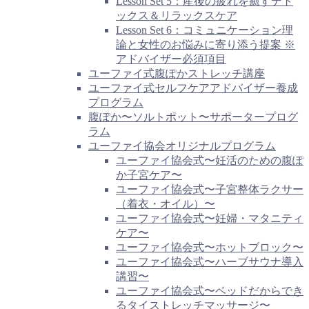
Lesson Set 5：産後の疲れを癒すデト
ックス＆リラックスケア
Lesson Set 6：コミュニケーション理
論と女性のお悩みに寄り添う提案 ※
アドバイザー必須項目
ユーファイ式腹ぽかストレッチ講座
ユーファイ式セルフケアアドバイザー養成
プログラム
腹ぽか〜ソルトポット〜サポータープログ
ラム
ユーファイ協会オリジナルプログラム
ユーファイ協会式〜妊活のための腹ぽ
か子宮ケア〜
ユーファイ協会式〜子宮整体ラクサー
（着衣・オイル）〜
ユーファイ協会式〜妊婦・マタニティ
ケア〜
ユーファイ協会式〜ホットブロック〜
ユーファイ協会式〜ハーブサウナ導入
講習〜
ユーファイ協会式〜ベッドだからでき
るタイストレッチマッサージ〜