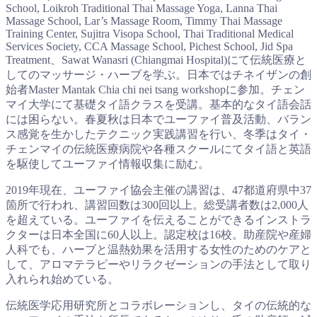
School, Loikroh Traditional Thai Massage Yoga, Lanna Thai
Massage School, Lar’s Massage Room, Timmy Thai Massage
Training Center, Sujitra Visopa School, Thai Traditional Medical
Services Society, CCA Massage School, Pichest School, Jid Spa
Treatment、Sawat Wanasri (Chiangmai Hospital)にて伝統医療と
してのマッサージ・ハーブを学ぶ。日本ではチネイザンの創
始者Master Mantak Chia chi nei tsang workshopに参加。チェン
マイ大学にて基礎タイ語クラスを受講。基本的なタイ語会話
には困らない。春夏秋は日本でユーファイ普及活動、バラン
ス感覚を生かしたテクニック実践講習を行い、冬季はタイ・
チェンマイの伝統医療病院や各種スクールにてタイ語と英語
を駆使してユーファイ情報収集に励む。
2019年現在、ユーファイ協会主催の講習は、47都道府県中37
箇所で行われ、講習回数は300回以上。総受講者数は2,000人
を超えている。ユーファイを伝えることができるインストラ
クターは日本全国に60人以上。認定校は16校。助産院や産婦
人科でも、ハーブと温熱効果を活用する女性のためのケアと
して、アロマテラピーやリラクゼーションの手法として取り
入れられ始めている。
伝統医学応用研究所とコラボレーションし、タイの伝統的な