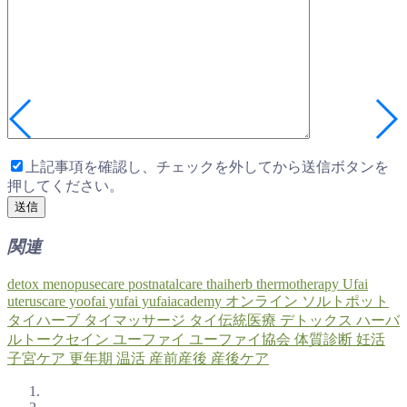
上記事項を確認し、チェックを外してから送信ボタンを
押してください。
関連
detox
menopusecare
postnatalcare
thaiherb
thermotherapy
Ufai
uteruscare
yoofai
yufai
yufaiacademy
オンライン
ソルトポット
タイハーブ
タイマッサージ
タイ伝統医療
デトックス
ハーバ
ルトークセイン
ユーファイ
ユーファイ協会
体質診断
妊活
子宮ケア
更年期
温活
産前産後
産後ケア