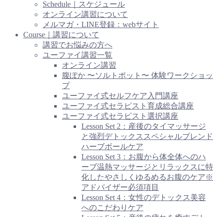
Schedule｜スケジュール
オンライン講習について
メルマガ・LINE登録：webサイト
Course｜講習について
講習でお悩みの方へ
ユーファイ講習一覧
オンライン講習
腹ぽか 〜ソルトポット〜 体験ワークショッ
プ
ユーファイ式セルフケア入門講座
ユーファイ式セラピスト育成総合講座
ユーファイ式セラピスト選択講座
Lesson Set 2：産後のタイマッサージ
と強烈デトックススペシャルブレンド
ハーブボールケア
Lesson Set 3：お腹から体全体へのハ
ーブ温熱マッサージとリラックスに特
化したやさしくゆるめるお腹のケア※
アドバイザー必須項目
Lesson Set 4：女性のデトックス美容
へのこだわりケア