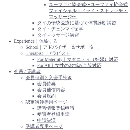
ユーファイ協会式〜ユーファイ協会式
フェイシャル・ドライ・ストレッチ・
マッサージ〜
タイの伝統医療に基づく体質診断講習
タイ・チェンマイ留学
タイマッサージ講習
Experience｜体験する
School｜アドバイザー＆サポーター
Therapist｜セラピスト
For Maternity｜マタニティ（妊婦）対応
For All｜女性のお悩み全般対応
会員 / 受講者
会員種別と入会手続き
会員特典
会員補償内容
会員規約
認定講師専用ページ
講習情報登録申請
受講者登録申請
申請決済
受講者専用ページ