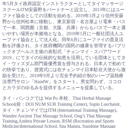
年5月タイ政府認定インストラクターとしてタイマッサージ
スクールlTM安曇野をパートナーと設立し、2013年にはユー
ファイ協会としての活動を始める。2019年3月より信州安曇
野から信州松本に移動し、東京新宿・名古屋より電車・バス
で一本、関西圏（京都、大阪、兵庫）からもバスで一本と通
いやすい場所が本拠地となる。2019年5月に一般社団法人ユ
ーファイ協会として法人化。同年6月にユーファイの普及活
動を評価され、タイ政府機関の国民の健康を管理するパブリ
ックオブヘルス主催の表彰式「チェンマイ・スパアワード
2019」にてタイの伝統的な知恵を活用している団体としてタ
イ・ウィズダム部門最優秀賞を授与される。日本人で初めて
の快挙であり、授賞式には在チェンマイ日本駐在大使から激
励を受けた。2019年9月より完全予約紹介制のハーブ温熱療
法専門サロン「HandW」をスタート。男女問わず、ココロ
とカラダのゆるみを提供するメニューを提案している。
タイ・バンコクでは Wat Po 本校、Thai Herbal Massage
School(前：DOI NUM SUB Training Center), Supin Luechaisit、
タイ・チェンマイではITM (International Training Massage),
Wandee Ancient Thai Massage School, Ong’s Thai Massage
Training,Andrea Private Lesson, RSM (Recreation and Sports
Medicine)International School, Spa Mantra, Sunshine Massage