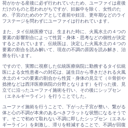
荷がかかる産後に必ず行われていたため、ユーファイは産後
だけのものと思われがちですが、妊娠中を除く、女性のた
め、子宮のためのケアとして産前や妊活、更年期などのライ
フステージを問わずにユーファイは行われています。
また、タイ伝統医療では、生まれた時に、火風水土の４つの
要素の影響割合によって性質・身体・思考などの個性が決定
するとされています。伝統医は、決定した火風水土の４つの
要素の割合を読み解いて、現在の不調の原因を読み解き、治
療を行います。
ですので、実際に視察した伝統医療病院に勤務するタイ伝統
医による女性患者への対応は、誕生日から導きだされる火風
水土の４つの要素の割合から性質・身体の見立て（※骨折や
捻挫などは西洋医療病院の分野となります）を行った後、見
立てに沿ったユーファイ施術を行い、その後にシップセン
（エネルギーライン）を行うことでした。
ユーファイ施術を行うことで、下がった子宮が整い、繋がる
体と心の不調が本来のあるべきフラットな状態になるそうで
す。そこで初めて取れない不調に即したシップセン（エネル
ギーライン）を刺激し、滞りを軽減することで、不調が回復