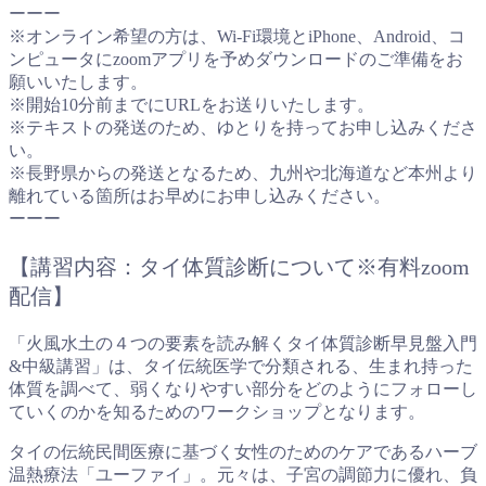
ーーー
※オンライン希望の方は、Wi-Fi環境とiPhone、Android、コ
ンピュータにzoomアプリを予めダウンロードのご準備をお
願いいたします。
※開始10分前までにURLをお送りいたします。
※テキストの発送のため、ゆとりを持ってお申し込みくださ
い。
※長野県からの発送となるため、九州や北海道など本州より
離れている箇所はお早めにお申し込みください。
ーーー
【講習内容：タイ体質診断について※有料zoom
配信】
「火風水土の４つの要素を読み解くタイ体質診断早見盤入門
&中級講習」は、タイ伝統医学で分類される、生まれ持った
体質を調べて、弱くなりやすい部分をどのようにフォローし
ていくのかを知るためのワークショップとなります。
タイの伝統民間医療に基づく女性のためのケアであるハーブ
温熱療法「ユーファイ」。元々は、子宮の調節力に優れ、負