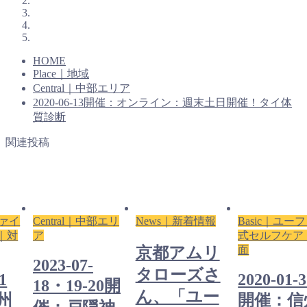
HOME
Place｜地域
Central｜中部エリア
2020-06-13開催：オンライン：週末土日開催！タイ体
質診断
関連投稿
ファイ
Central｜中部エリ
News｜新着情報
Basic｜ユー
｜対
ア
式セルフケア
面
京都アムリ
2023-07-
タローズさ
1
2020-01-
18・19-20開
ん、「ユー
州
開催：信