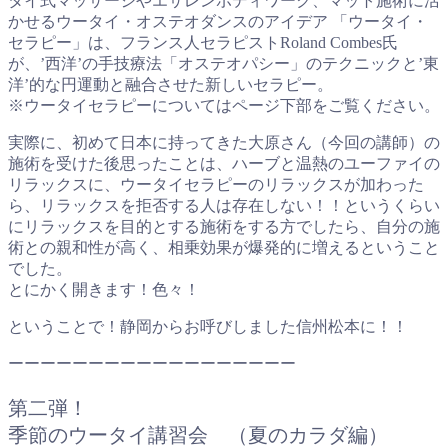
タイ式マッサージやエサレンボディワーク、マット施術に活
かせるウータイ・オステオダンスのアイデア 「ウータイ・
セラピー」は、フランス人セラピストRoland Combes氏
が、’西洋’の手技療法「オステオパシー」のテクニックと’東
洋’的な円運動と融合させた新しいセラピー。
※ウータイセラピーについてはページ下部をご覧ください。
実際に、初めて日本に持ってきた大原さん（今回の講師）の
施術を受けた後思ったことは、ハーブと温熱のユーファイの
リラックスに、ウータイセラピーのリラックスが加わった
ら、リラックスを拒否する人は存在しない！！というくらい
にリラックスを目的とする施術をする方でしたら、自分の施
術との親和性が高く、相乗効果が爆発的に増えるということ
でした。
とにかく開きます！色々！
ということで！静岡からお呼びしました信州松本に！！
ーーーーーーーーーーーーーーーーーー
第二弾！
季節のウータイ講習会 （夏のカラダ編）