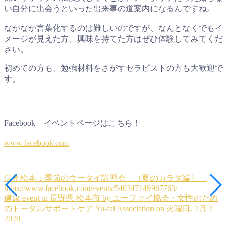
い自分に出会うといった出来事の道案内になるんですね。
なかなか言葉化するのは難しいのですが、なんとなくでもイ
メージが見えた方、興味を持てた方はぜひ体験してみてくだ
さい。
初めての方も、勉強材料をさがすセラピストの方も大歓迎で
す。
Facebook イベントページはこちら！
www.facebook.com
信州松本：季節のウータイ講習会 （夏のカラダ編）
https://www.facebook.com/events/540347149967763/
健康 event in 長野県 松本市 by ユーファイ協会・女性のため
のトータルサポートケア Yu-fai Association on 火曜日, 7月 7
2020