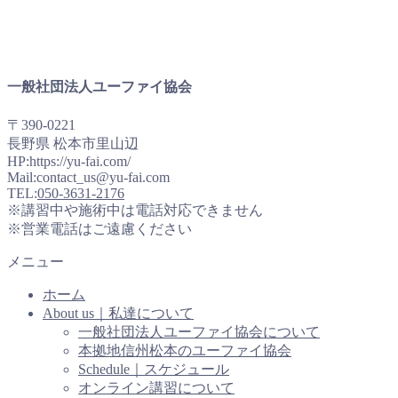
一般社団法人ユーファイ協会
〒390-0221
長野県 松本市里山辺
HP:https://yu-fai.com/
Mail:contact_us@yu-fai.com
TEL:
050-3631-2176
※講習中や施術中は電話対応できません
※営業電話はご遠慮ください
メニュー
ホーム
About us｜私達について
一般社団法人ユーファイ協会について
本拠地信州松本のユーファイ協会
Schedule｜スケジュール
オンライン講習について