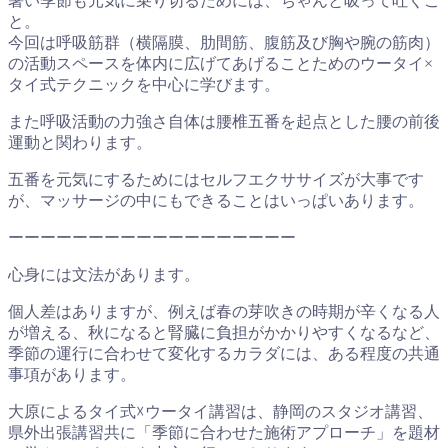
暑い季節も元気に乗り切るためには、ちゃんと吸って吐くこ
と。
今回は呼吸筋群（横隔膜、肋間筋、腹筋及び胸や腕の筋肉）
の活動スペースを体内に広げてあげることためのウータイ×
タイ式テクニックを中心に学びます。
また呼吸活動の力強さ自体は腰椎五番を起点とした腰の前後
運動と関わります。
五番を元気にするためにはセルフエクササイズが大事です
が、マッサージの中にもできることはいっぱいあります。
ーーーーーーーーーーーーーーーーーー
心身には文法があります。
個人差はありますが、例えば春の芽吹きの時期が辛くなる人
が増える、秋になると腎臓に負担がかかりやすくなるなど、
季節の運行に合わせて変化するカラダには、ある程度の共通
事項があります。
大原によるタイ式☓ウータイ講習は、静岡のスタジオ講習、
県外出張講習共に「季節に合わせた施術アプローチ」を題材