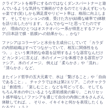
クライアントを相手にするのではなくダンスパートナーと遊
んでいるような気持ちで施術ができるのでとりあえずむっち
ゃ楽です(笑) しかも満足度やリピート率は、格段に向上しま
す。 そしてセッションの後、受けた方が(結構な確率で)体験
を語り出したがります。 なんでかなー?と思ってたのです
が、 理由のひとつはオステオパシー系が得意とするファシ
ア(日本語で膜・筋膜)への効果から。。かな?
ファシアはコラーゲンと水分を主成分にしていて 「カラダ
の内部組織はすべてつながっていて、相互に関係性をも
つ。」 という東洋的な命題を証明するような器官なんだけ
ど カンタンに言えば、水のイメージを体感できる器官がフ
ァシア。 水のイメージ。 例えば「柔らかさ」や「流れ」
「清らかさ」など。
またインド哲学の五大元素で、水は「繋げること」や「自由
であること」。 チャクラでは水は第2エリア。 このチャクラ
は「創造性」「楽しむこと」などを司どってる。 そしても
ちろん羊水の中にいるような原初感覚の蘇り。 これリセッ
ト感半端なし! ファシアを通じて自分の内側に水をさんざん
体験してれば。。 そりゃ、イキイキと何かを表現したくも
なるでしょうよ。