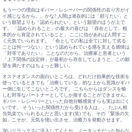
もう一つの理由はギバー・レシーバーの関係性の在り方がイ
イ感じなるから。。かな? 人間は潜在的には「頼りたい」と
いう願望よりも「認められたい」という願望のほうが上で
す。 「認められること」の最大の喜びは 「存在として、根
本的から肯定されていること」 ここに信があれば人間すご
く元気でいられます。 「命としての私は全てに対して劣る
ことは何一つない」という認められている感を支える感情は
「対等でありたい」 ことなのだから、治療家と患者という
「上下関係の設定枠」が最初から存在してしまうと、この願
望を満たすのはちょっと難しい。
オステオダンスの面白いところは、どれだけ効果的な技術を
使っているときでも「治療している」的な上から意識がギバ
ー側に生じてこないところです。 こちらからはダンスを愉
しむ対等なパートナーとしてしか接することができません。
ギバー・レシーバーといった自他分離感覚すらも実は出にく
いです。 そういった関係性だから受ける人は。。 たぶん相
当気楽でいられるんだと思います(笑) でも、その「緊張の欠
如」こそが、元気を憶い出させ、治癒力を発動させます。
深いリラックスに没入してくとか、ノータッチだった知らな