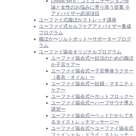
Lesson Set 6：コミュニケーション理
論と女性のお悩みに寄り添う提案 ※
アドバイザー必須項目
ユーファイ式腹ぽかストレッチ講座
ユーファイ式セルフケアアドバイザー養成
プログラム
腹ぽか〜ソルトポット〜サポータープログ
ラム
ユーファイ協会オリジナルプログラム
ユーファイ協会式〜妊活のための腹ぽ
か子宮ケア〜
ユーファイ協会式〜子宮整体ラクサー
（着衣・オイル）〜
ユーファイ協会式〜妊婦・マタニティ
ケア〜
ユーファイ協会式〜ホットブロック〜
ユーファイ協会式〜ハーブサウナ導入
講習〜
ユーファイ協会式〜ベッドだからでき
るタイストレッチマッサージ〜
ユーファイ協会式〜ユーファイ協会式
フェイシャル・ドライ・ストレッチ・