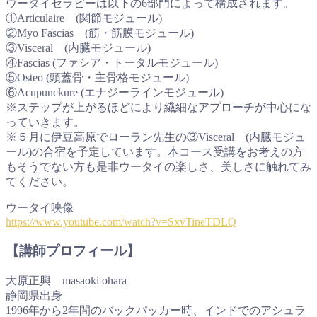
ウータイセラピーは以下の6部門によって構成されます。
①Articulaire (関節モジュール)
②Myo Fascias (筋・筋膜モジュール)
③Visceral (内臓モジュール)
④Fascias (ファシア・トータルモジュール)
⑤Osteo (頭蓋骨・主骨格モジュール)
⑥Acupunckure (エナジーラインモジュール)
※ステップが上がるほどにより繊細なアプローチが中心にな
っていきます。
※５月に伊豆高原でローラン先生の③Visceral (内臓モジュ
ール)の合宿を予定しています。本コース受講をお考えの方
もそうでない方も是非ウータイの楽しさ、美しさに触れてみ
てください。
ウータイ映像
https://www.youtube.com/watch?v=SxvTineTDLQ
【講師プロフィール】
大原正興 masaoki ohara
静岡県出身
1996年から2年間のバックパッカー時、インドでのアシュラ