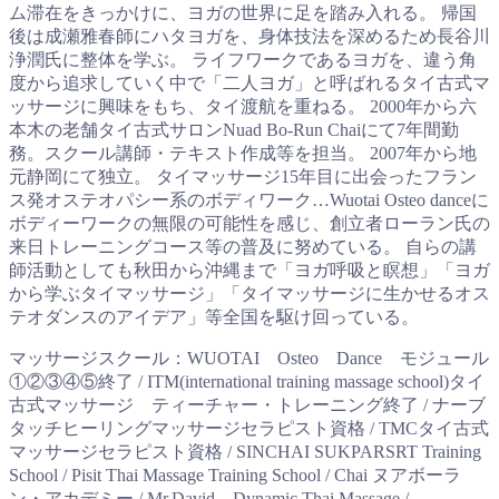
ム滞在をきっかけに、ヨガの世界に足を踏み入れる。 帰国
後は成瀬雅春師にハタヨガを、身体技法を深めるため長谷川
浄潤氏に整体を学ぶ。 ライフワークであるヨガを、違う角
度から追求していく中で「二人ヨガ」と呼ばれるタイ古式マ
ッサージに興味をもち、タイ渡航を重ねる。 2000年から六
本木の老舗タイ古式サロンNuad Bo-Run Chaiにて7年間勤
務。スクール講師・テキスト作成等を担当。 2007年から地
元静岡にて独立。 タイマッサージ15年目に出会ったフラン
ス発オステオパシー系のボディワーク…Wuotai Osteo danceに
ボディーワークの無限の可能性を感じ、創立者ローラン氏の
来日トレーニングコース等の普及に努めている。 自らの講
師活動としても秋田から沖縄まで「ヨガ呼吸と瞑想」「ヨガ
から学ぶタイマッサージ」「タイマッサージに生かせるオス
テオダンスのアイデア」等全国を駆け回っている。
マッサージスクール：WUOTAI Osteo Dance モジュール
①②③④⑤終了 / ITM(international training massage school)タイ
古式マッサージ ティーチャー・トレーニング終了 / ナーブ
タッチヒーリングマッサージセラピスト資格 / TMCタイ古式
マッサージセラピスト資格 / SINCHAI SUKPARSRT Training
School / Pisit Thai Massage Training School / Chai ヌアボーラ
ン・アカデミー / Mr.David Dynamic Thai Massage /