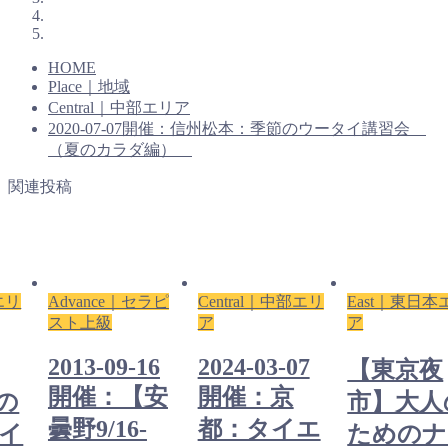
HOME
Place｜地域
Central｜中部エリア
2020-07-07開催：信州松本：季節のウータイ講習会
（夏のカラダ編）
関連投稿
エリ
Advance｜セラピ
Central｜中部エリ
East｜東日本
スト上級
ア
ア
2013-09-16
2024-03-07
【東京夜
開催：【安
開催：京
の
市】大人
曇野9/16-
都：タイエ
イ
ためのナ