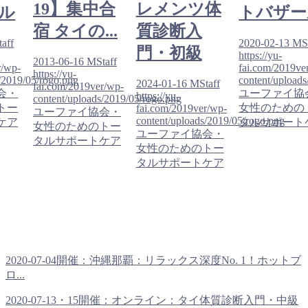
19】集中合
レメンツ体
ル
トバザー
宿 タイの...
質診断入
aff
2020-02-13
MSt
門・初級
https://yu-
2013-06-16
MStaff
r/wp-
fai.com/2019ve
https://yu-
/2019/05/rogo.png
content/upload
2024-01-16
MStaff
fai.com/2019ver/wp-
会・
ユーファイ協
https://yu-
content/uploads/2019/05/rogo.png
トー
女性のための
fai.com/2019ver/wp-
ユーファイ協会・
content/uploads/2019/05/rogo.png
ケア
タルサポート
女性のためのトー
ユーファイ協会・
タルサポートケア
女性のためのトー
タルサポートケア
2020-07-04開催：沖縄那覇：リラックス深度No. 1！ホットブ
ロ...
2020-07-13・15開催：オンライン：タイ体質診断入門・中級