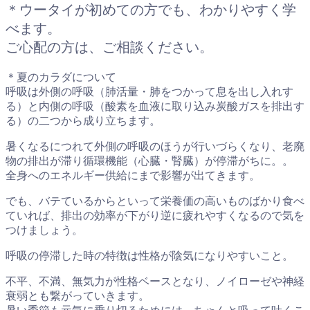
＊ウータイが初めての方でも、わかりやすく学
べます。
ご心配の方は、ご相談ください。
＊夏のカラダについて
呼吸は外側の呼吸（肺活量・肺をつかって息を出し入れす
る）と内側の呼吸（酸素を血液に取り込み炭酸ガスを排出す
る）の二つから成り立ちます。
暑くなるにつれて外側の呼吸のほうが行いづらくなり、老廃
物の排出が滞り循環機能（心臓・腎臓）が停滞がちに。。
全身へのエネルギー供給にまで影響が出てきます。
でも、バテているからといって栄養価の高いものばかり食べ
ていれば、排出の効率が下がり逆に疲れやすくなるので気を
つけましょう。
呼吸の停滞した時の特徴は性格が陰気になりやすいこと。
不平、不満、無気力が性格ベースとなり、ノイローゼや神経
衰弱とも繋がっていきます。