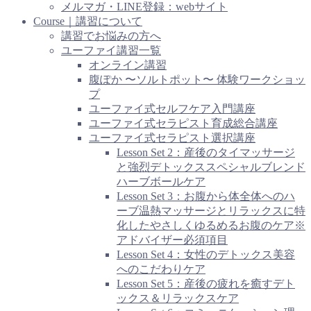
メルマガ・LINE登録：webサイト
Course｜講習について
講習でお悩みの方へ
ユーファイ講習一覧
オンライン講習
腹ぽか 〜ソルトポット〜 体験ワークショッ
プ
ユーファイ式セルフケア入門講座
ユーファイ式セラピスト育成総合講座
ユーファイ式セラピスト選択講座
Lesson Set 2：産後のタイマッサージ
と強烈デトックススペシャルブレンド
ハーブボールケア
Lesson Set 3：お腹から体全体へのハ
ーブ温熱マッサージとリラックスに特
化したやさしくゆるめるお腹のケア※
アドバイザー必須項目
Lesson Set 4：女性のデトックス美容
へのこだわりケア
Lesson Set 5：産後の疲れを癒すデト
ックス＆リラックスケア