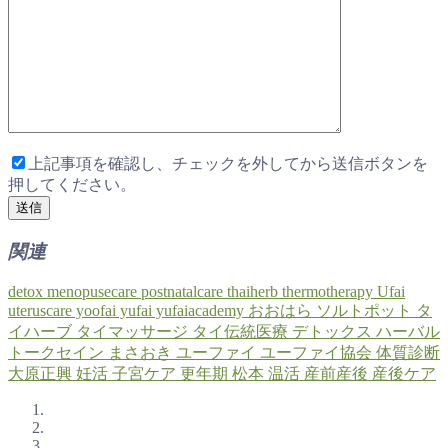
上記事項を確認し、チェックを外してから送信ボタンを
押してください。
関連
detox
menopusecare
postnatalcare
thaiherb
thermotherapy
Ufai
uteruscare
yoofai
yufai
yufaiacademy
おおはら
ソルトポット
タ
イハーブ
タイマッサージ
タイ伝統医療
デトックス
ハーバル
トークセイン
まさおき
ユーファイ
ユーファイ協会
体質診断
大原正興
妊活
子宮ケア
更年期
松本
温活
産前産後
産後ケア