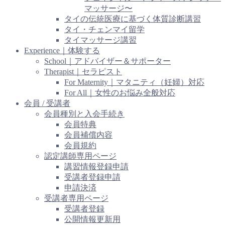
マッサージ〜
タイの伝統医療に基づく体質診断講習
タイ・チェンマイ留学
タイマッサージ講習
Experience｜体験する
School｜アドバイザー＆サポーター
Therapist｜セラピスト
For Maternity｜マタニティ（妊婦）対応
For All｜女性のお悩み全般対応
会員 / 受講者
会員種別と入会手続き
会員特典
会員補償内容
会員規約
認定講師専用ページ
講習情報登録申請
受講者登録申請
申請決済
受講者専用ページ
受講者登録
公開情報更新用