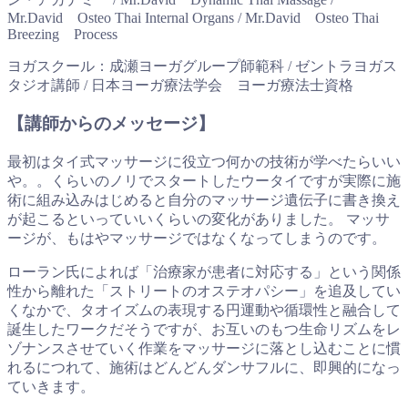
Mr.David Osteo Thai Internal Organs / Mr.David Osteo Thai
Breezing Process
ヨガスクール：成瀬ヨーガグループ師範科 / ゼントラヨガス
タジオ講師 / 日本ヨーガ療法学会 ヨーガ療法士資格
【講師からのメッセージ】
最初はタイ式マッサージに役立つ何かの技術が学べたらいい
や。。くらいのノリでスタートしたウータイですが実際に施
術に組み込みはじめると自分のマッサージ遺伝子に書き換え
が起こるといっていいくらいの変化がありました。 マッサ
ージが、もはやマッサージではなくなってしまうのです。
ローラン氏によれば「治療家が患者に対応する」という関係
性から離れた「ストリートのオステオパシー」を追及してい
くなかで、タオイズムの表現する円運動や循環性と融合して
誕生したワークだそうですが、お互いのもつ生命リズムをレ
ゾナンスさせていく作業をマッサージに落とし込むことに慣
れるにつれて、施術はどんどんダンサフルに、即興的になっ
ていきます。