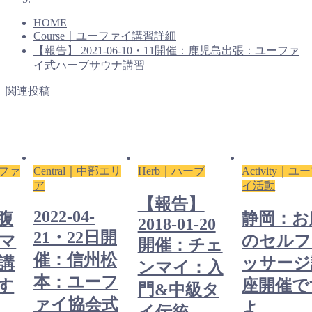
HOME
Course｜ユーファイ講習詳細
【報告】 2021-06-10・11開催：鹿児島出張：ユーファ
イ式ハーブサウナ講習
関連投稿
ーファ
Central｜中部エリ
Herb｜ハーブ
Activity｜
ア
イ活動
【報告】
2022-04-
腹
静岡：お
2018-01-20
21・22日開
マ
のセルフ
開催：チェ
催：信州松
講
ッサージ
ンマイ：入
本：ユーフ
す
座開催で
門&中級タ
ァイ協会式
よ