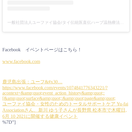
一般社団法人ユーファイ協会/タイ伝統医直伝ハーブ温熱療法(@yufaiacademy)がシェアした投稿
Facebook イベントページはこちら！
www.facebook.com
鹿児島出張：ユーフ&#x30…
https://www.facebook.com/events/1074841776343221/?
acontext=&amp;quot;event_action_history&amp;quot;:
[&amp;quot;surface&amp;quot;:&amp;quot;page&amp;quot;
ユーファイ協会・女性のためのトータルサポートケア Yu-fai
Associationさん、新川 ゆう子さんが長野県 松本市で木曜日,
6月 10 2021に開催する健康イベント
%7D”]