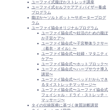
ユーファイ式腹ぽかストレッチ講座
ユーファイ式セルフケアアドバイザー養成
プログラム
腹ぽか〜ソルトポット〜サポータープログ
ラム
ユーファイ協会オリジナルプログラム
ユーファイ協会式〜妊活のための腹ぽ
か子宮ケア〜
ユーファイ協会式〜子宮整体ラクサー
（着衣・オイル）〜
ユーファイ協会式〜妊婦・マタニティ
ケア〜
ユーファイ協会式〜ホットブロック〜
ユーファイ協会式〜ハーブサウナ導入
講習〜
ユーファイ協会式〜ベッドだからでき
るタイストレッチマッサージ〜
ユーファイ協会式〜ユーファイ協会式
フェイシャル・ドライ・ストレッチ・
マッサージ〜
タイの伝統医療に基づく体質診断講習