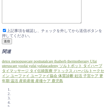
上記事項を確認し、チェックを外してから送信ボタンを
押してください。
関連
detox
menopusecare
postnatalcare
thaiherb
thermotherapy
Ufai
uteruscare
yoofai
yufai
yufaiacademy
ソルトポット
タイハーブ
タイマッサージ
タイ伝統医療
デトックス
ハーバルトークセ
イン
ユーファイ
ユーファイ協会
体質診断
妊活
子宮ケア
更
年期
温活
産前産後
産後ケア
鹿児島