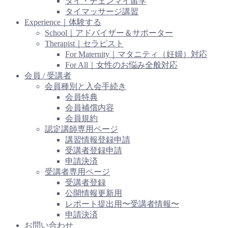
タイ・チェンマイ留学
タイマッサージ講習
Experience｜体験する
School｜アドバイザー＆サポーター
Therapist｜セラピスト
For Maternity｜マタニティ（妊婦）対応
For All｜女性のお悩み全般対応
会員 / 受講者
会員種別と入会手続き
会員特典
会員補償内容
会員規約
認定講師専用ページ
講習情報登録申請
受講者登録申請
申請決済
受講者専用ページ
受講者登録
公開情報更新用
レポート提出用〜受講者情報〜
申請決済
お問い合わせ