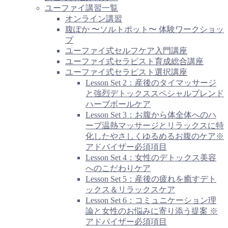
ユーファイ講習一覧
オンライン講習
腹ぽか 〜ソルトポット〜 体験ワークショッ
プ
ユーファイ式セルフケア入門講座
ユーファイ式セラピスト育成総合講座
ユーファイ式セラピスト選択講座
Lesson Set 2：産後のタイマッサージ
と強烈デトックススペシャルブレンド
ハーブボールケア
Lesson Set 3：お腹から体全体へのハ
ーブ温熱マッサージとリラックスに特
化したやさしくゆるめるお腹のケア※
アドバイザー必須項目
Lesson Set 4：女性のデトックス美容
へのこだわりケア
Lesson Set 5：産後の疲れを癒すデト
ックス＆リラックスケア
Lesson Set 6：コミュニケーション理
論と女性のお悩みに寄り添う提案 ※
アドバイザー必須項目