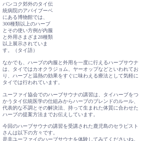
バンコク郊外のタイ伝
統病院のアバイブーベ
にある博物館では、
300種類以上のハーブ
とその使い方例が内服
と外用さまざま28種類
以上展示されていま
す。（タイ語）
なかでも、ハーブの内服と外用を一度に行えるハーブサウナ
は、タイではカオクラジョム、ヤーオップなどといわれてお
り、ハーブと温熱の効果をすぐに味わえる療法として気軽に
タイでは行われています。
ユーファイ協会でのハーブサウナの講習は、タイハーブをつ
かうタイ伝統医学の仕組みからハーブのブレンドのルール、
代表的な不調とその解決法、持って生まれた体質に合わせた
ハーブの提案方法までお伝えしています。
今回のハーブサウナの講習を受講された鹿児島のセラピスト
さんは以下の方々です。
是非ユーファイのハーブサウナを体験してみてくださいね。