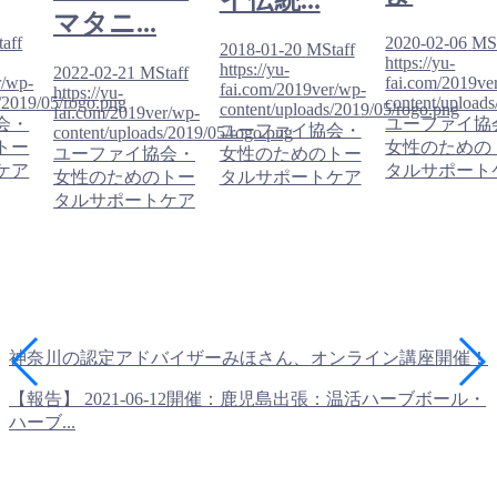
イ伝統...
マタニ...
aff
2020-02-06
MSt
2018-01-20
MStaff
https://yu-
https://yu-
2022-02-21
MStaff
r/wp-
fai.com/2019ve
fai.com/2019ver/wp-
https://yu-
/2019/05/rogo.png
content/upload
content/uploads/2019/05/rogo.png
fai.com/2019ver/wp-
会・
ユーファイ協
ユーファイ協会・
content/uploads/2019/05/rogo.png
トー
女性のための
ユーファイ協会・
女性のためのトー
ケア
タルサポート
女性のためのトー
タルサポートケア
タルサポートケア
神奈川の認定アドバイザーみほさん、オンライン講座開催！
【報告】 2021-06-12開催：鹿児島出張：温活ハーブボール・
ハーブ...