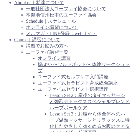
About us｜私達について
一般社団法人ユーファイ協会について
本拠地信州松本のユーファイ協会
Schedule｜スケジュール
オンライン講習について
メルマガ・LINE登録：webサイト
Course｜講習について
講習でお悩みの方へ
ユーファイ講習一覧
オンライン講習
腹ぽか 〜ソルトポット〜 体験ワークショッ
プ
ユーファイ式セルフケア入門講座
ユーファイ式セラピスト育成総合講座
ユーファイ式セラピスト選択講座
Lesson Set 2：産後のタイマッサージ
と強烈デトックススペシャルブレンド
ハーブボールケア
Lesson Set 3：お腹から体全体へのハ
ーブ温熱マッサージとリラックスに特
化したやさしくゆるめるお腹のケア※