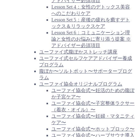
アドバイザー必須項目
Lesson Set 4：女性のデトックス美容
へのこだわりケア
Lesson Set 5：産後の疲れを癒すデト
ックス＆リラックスケア
Lesson Set 6：コミュニケーション理
論と女性のお悩みに寄り添う提案 ※
アドバイザー必須項目
ユーファイ式腹ぽかストレッチ講座
ユーファイ式セルフケアアドバイザー養成
プログラム
腹ぽか〜ソルトポット〜サポータープログ
ラム
ユーファイ協会オリジナルプログラム
ユーファイ協会式〜妊活のための腹ぽ
か子宮ケア〜
ユーファイ協会式〜子宮整体ラクサー
（着衣・オイル）〜
ユーファイ協会式〜妊婦・マタニティ
ケア〜
ユーファイ協会式〜ホットブロック〜
ユーファイ協会式〜ハーブサウナ導入