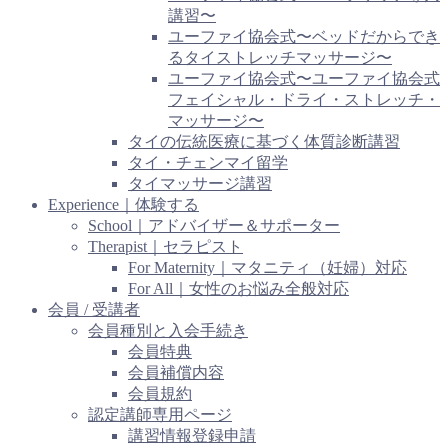
講習〜
ユーファイ協会式〜ベッドだからでき
るタイストレッチマッサージ〜
ユーファイ協会式〜ユーファイ協会式
フェイシャル・ドライ・ストレッチ・
マッサージ〜
タイの伝統医療に基づく体質診断講習
タイ・チェンマイ留学
タイマッサージ講習
Experience｜体験する
School｜アドバイザー＆サポーター
Therapist｜セラピスト
For Maternity｜マタニティ（妊婦）対応
For All｜女性のお悩み全般対応
会員 / 受講者
会員種別と入会手続き
会員特典
会員補償内容
会員規約
認定講師専用ページ
講習情報登録申請