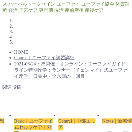
ス
ハーバルトークセイン
ユーファイ
ユーファイ協会
体質診
断
妊活
子宮ケア
更年期
温活
産前産後
産後ケア
HOME
Course｜ユーファイ講習詳細
2021-06-24・25開催：オンライン：ユーファイガイド
ライン特別座学：ランナー（チェンマイ）式ユーファ
イ座学一日集中・全六回の一回目
関連投稿
情報
Basic｜ユーファイ
Central｜中部エリ
News｜新着
式セルフケア｜対
ア