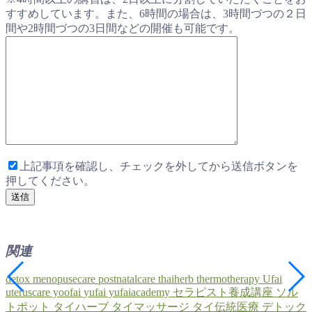
すすめしています。また、6時間の場合は、3時間づつの２日
間や2時間づつの3日間などの開催も可能です。
上記事項を確認し、チェックを外してから送信ボタンを
押してください。
関連
detox
menopusecare
postnatalcare
thaiherb
thermotherapy
Ufai
uteruscare
yoofai
yufai
yufaiacademy
セラピスト養成講座
ソル
トポット
タイハーブ
タイマッサージ
タイ伝統医療
デトック