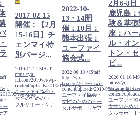
面
：
2月6-8日
2022-10-
体
鹿児島：
2017-02-15
13・14開
講
験＆基礎
開催：【2月
催：10月：
バ
座：ハー
15-16日】チ
熊本出張：
・
ル・オン
ェンマイ特
ユーファイ
ラ
トン・セ
別バージ...
協会式...
ピ...
2016-11-15
MStaff
2022-08-13
MStaff
https://yu-
aff
2020-01-16
MSt
https://yu-
fai.com/2019ver/wp-
https://yu-
fai.com/2019ver/wp-
content/uploads/2019/05/rogo.png
r/wp-
fai.com/2019ve
content/uploads/2019/05/rogo.png
ユーファイ協会・
/2019/05/rogo.png
content/upload
ユーファイ協会・
女性のためのトー
会・
ユーファイ協
女性のためのトー
タルサポートケア
トー
女性のための
タルサポートケア
ケア
タルサポート