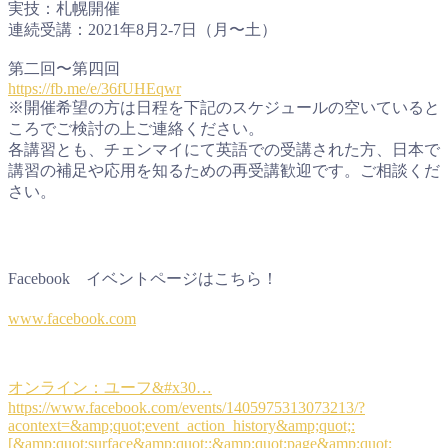
実技：札幌開催
連続受講：2021年8月2-7日（月〜土）
第二回〜第四回
https://fb.me/e/36fUHEqwr
※開催希望の方は日程を下記のスケジュールの空いていると
ころでご検討の上ご連絡ください。
各講習とも、チェンマイにて英語での受講された方、日本で
講習の補足や応用を知るための再受講歓迎です。ご相談くだ
さい。
Facebook イベントページはこちら！
www.facebook.com
オンライン：ユーフ&#x30…
https://www.facebook.com/events/1405975313073213/?
acontext=&amp;quot;event_action_history&amp;quot;:
[&amp;quot;surface&amp;quot;:&amp;quot;page&amp;quot;