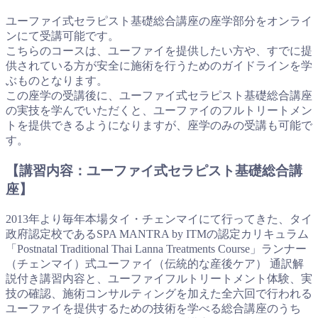
ユーファイ式セラピスト基礎総合講座の座学部分をオンライ
ンにて受講可能です。
こちらのコースは、ユーファイを提供したい方や、すでに提
供されている方が安全に施術を行うためのガイドラインを学
ぶものとなります。
この座学の受講後に、ユーファイ式セラピスト基礎総合講座
の実技を学んでいただくと、ユーファイのフルトリートメン
トを提供できるようになりますが、座学のみの受講も可能で
す。
【講習内容：ユーファイ式セラピスト基礎総合講
座】
2013年より毎年本場タイ・チェンマイにて行ってきた、タイ
政府認定校であるSPA MANTRA by ITMの認定カリキュラム
「Postnatal Traditional Thai Lanna Treatments Course」ランナー
（チェンマイ）式ユーファイ（伝統的な産後ケア） 通訳解
説付き講習内容と、ユーファイフルトリートメント体験、実
技の確認、施術コンサルティングを加えた全六回で行われる
ユーファイを提供するための技術を学べる総合講座のうち