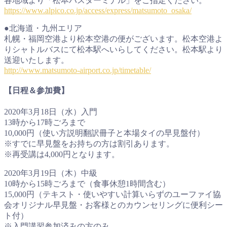
各地域より「松本バスターミナル」をご指定ください。
https://www.alpico.co.jp/access/express/matsumoto_osaka/
●北海道・九州エリア
札幌・福岡空港より松本空港の便がございます。松本空港よ
りシャトルバスにて松本駅へいらしてください。松本駅より
送迎いたします。
http://www.matsumoto-airport.co.jp/timetable/
【日程＆参加費】
2020年3月18日（水）入門
13時から17時ごろまで
10,000円（使い方説明翻訳冊子と本場タイの早見盤付）
※すでに早見盤をお持ちの方は割引あります。
※再受講は4,000円となります。
2020年3月19日（木）中級
10時から15時ごろまで（食事休憩1時間含む）
15,000円（テキスト・使いやすい計算いらずのユーファイ協
会オリジナル早見盤・お客様とのカウンセリングに便利シー
ト付）
※入門講習参加済みの方のみ