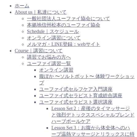
ホーム
About us｜私達について
一般社団法人ユーファイ協会について
本拠地信州松本のユーファイ協会
Schedule｜スケジュール
オンライン講習について
メルマガ・LINE登録：webサイト
Course｜講習について
講習でお悩みの方へ
ユーファイ講習一覧
オンライン講習
腹ぽか 〜ソルトポット〜 体験ワークショッ
プ
ユーファイ式セルフケア入門講座
ユーファイ式セラピスト育成総合講座
ユーファイ式セラピスト選択講座
Lesson Set 2：産後のタイマッサージ
と強烈デトックススペシャルブレンド
ハーブボールケア
Lesson Set 3：お腹から体全体へのハ
ーブ温熱マッサージとリラックスに特