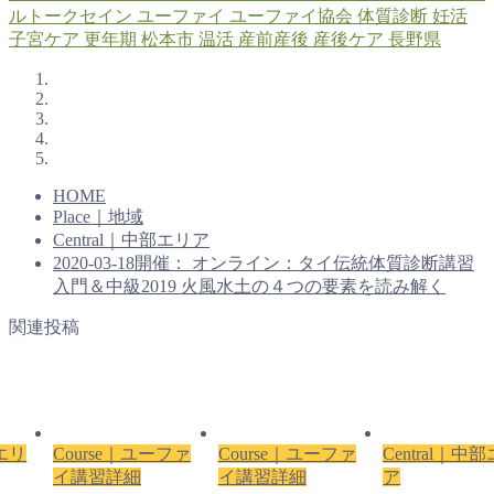
ルトークセイン
ユーファイ
ユーファイ協会
体質診断
妊活
子宮ケア
更年期
松本市
温活
産前産後
産後ケア
長野県
HOME
Place｜地域
Central｜中部エリア
2020-03-18開催： オンライン：タイ伝統体質診断講習
入門＆中級2019 火風水土の４つの要素を読み解く
関連投稿
部エリ
Course｜ユーファ
Course｜ユーファ
Central｜中
イ講習詳細
イ講習詳細
ア