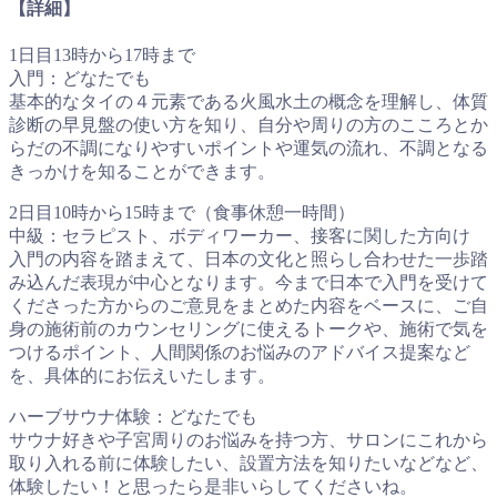
【詳細】
1日目13時から17時まで
入門：どなたでも
基本的なタイの４元素である火風水土の概念を理解し、体質
診断の早見盤の使い方を知り、自分や周りの方のこころとか
らだの不調になりやすいポイントや運気の流れ、不調となる
きっかけを知ることができます。
2日目10時から15時まで（食事休憩一時間）
中級：セラピスト、ボディワーカー、接客に関した方向け
入門の内容を踏まえて、日本の文化と照らし合わせた一歩踏
み込んだ表現が中心となります。今まで日本で入門を受けて
くださった方からのご意見をまとめた内容をベースに、ご自
身の施術前のカウンセリングに使えるトークや、施術で気を
つけるポイント、人間関係のお悩みのアドバイス提案など
を、具体的にお伝えいたします。
ハーブサウナ体験：どなたでも
サウナ好きや子宮周りのお悩みを持つ方、サロンにこれから
取り入れる前に体験したい、設置方法を知りたいなどなど、
体験したい！と思ったら是非いらしてくださいね。