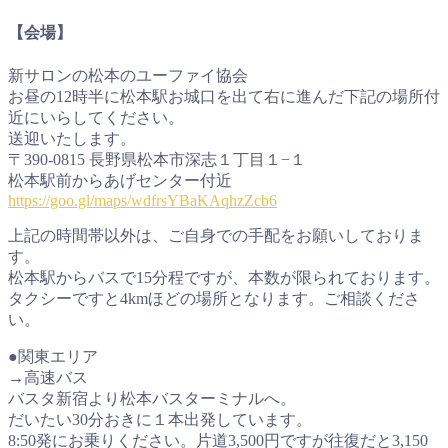
【会場】
新サロンの松本のユーファイ協会
お昼の12時半に松本駅お城口を出て右に進んだ下記の場所付
近にいらしてください。
送迎いたします。
〒390-0815 長野県松本市深志１丁目１−１
松本駅前からあげセンター付近
https://goo.gl/maps/wdfrsYBaKAqhzZcb6
上記の時間帯以外は、ご自身での手配をお願いしておりま
す。
松本駅からバスで15分程ですが、本数が限られております。
タクシーですと4kmほどの場所となります。ご相談くださ
い。
●関東エリア
→高速バス
バスタ新宿より松本バスターミナルへ。
だいたい30分おきに１本出発しています。
8:50発にお乗りください。片道3,500円ですが往復だと3,150