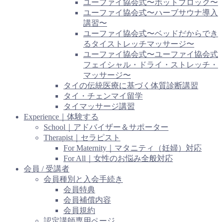
ユーファイ協会式〜ホットブロック〜
ユーファイ協会式〜ハーブサウナ導入
講習〜
ユーファイ協会式〜ベッドだからでき
るタイストレッチマッサージ〜
ユーファイ協会式〜ユーファイ協会式
フェイシャル・ドライ・ストレッチ・
マッサージ〜
タイの伝統医療に基づく体質診断講習
タイ・チェンマイ留学
タイマッサージ講習
Experience｜体験する
School｜アドバイザー＆サポーター
Therapist｜セラピスト
For Maternity｜マタニティ（妊婦）対応
For All｜女性のお悩み全般対応
会員 / 受講者
会員種別と入会手続き
会員特典
会員補償内容
会員規約
認定講師専用ページ