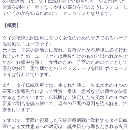
&中級講習」は、タイ伝統医学で分類される、生まれ持った
体質を調べて、弱くなりやすい部分をどのようにフォローし
ていくのかを知るためのワークショップとなります。
【概要】
タイの伝統民間医療に基づく女性のためのケアであるハーブ
温熱療法「ユーファイ」。
元々は、子宮の調節力に優れ、負荷がかかる産後に必ず行わ
れていたため、ユーファイは産後だけのものと思われがちで
すが、妊娠中を除く、女性のため、子宮のためのケアとして
産前や妊活、更年期などのライフステージを問わずにユーフ
ァイは行われています。
また、タイ伝統医療では、生まれた時に、火風水土の４つの
要素の影響割合によって性質・身体・思考などの個性が決定
するとされています。伝統医は、決定した火風水土の４つの
要素の割合を読み解いて、現在の不調の原因を読み解き、治
療を行います。
ですので、実際に視察した伝統医療病院に勤務するタイ伝統
医による女性患者への対応は、誕生日から導きだされる火風