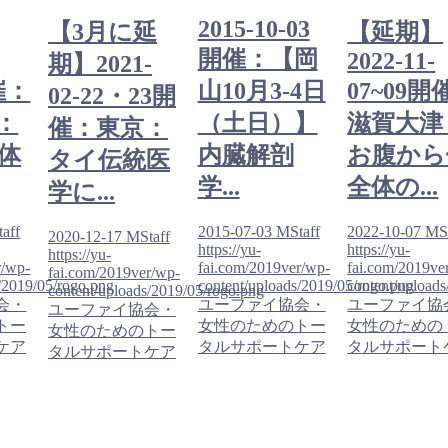
2015-10-03
【3月に延
【延期】
開催：【岡
2022-11-
期】2021-
催：
山10月3-4日
07~09開
02-22・23開
：
（土日）】
滋賀大津
催：東京：
体
内臓解剖
お腹から
タイ伝統医
学...
全体の...
学に...
aff
2015-07-03
MStaff
2022-10-07
MSt
2020-12-17
MStaff
https://yu-
https://yu-
https://yu-
r/wp-
fai.com/2019ver/wp-
fai.com/2019ve
fai.com/2019ver/wp-
/2019/05/rogo.png
content/uploads/2019/05/rogo.png
content/upload
content/uploads/2019/05/rogo.png
会・
ユーファイ協会・
ユーファイ協
ユーファイ協会・
トー
女性のためのトー
女性のための
女性のためのトー
ケア
タルサポートケア
タルサポート
タルサポートケア