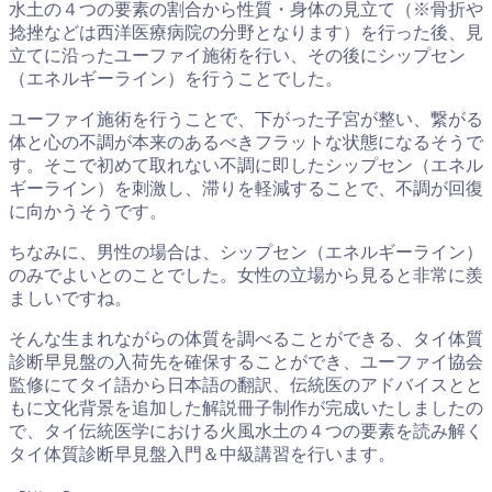
水土の４つの要素の割合から性質・身体の見立て（※骨折や
捻挫などは西洋医療病院の分野となります）を行った後、見
立てに沿ったユーファイ施術を行い、その後にシップセン
（エネルギーライン）を行うことでした。
ユーファイ施術を行うことで、下がった子宮が整い、繋がる
体と心の不調が本来のあるべきフラットな状態になるそうで
す。そこで初めて取れない不調に即したシップセン（エネル
ギーライン）を刺激し、滞りを軽減することで、不調が回復
に向かうそうです。
ちなみに、男性の場合は、シップセン（エネルギーライン）
のみでよいとのことでした。女性の立場から見ると非常に羨
ましいですね。
そんな生まれながらの体質を調べることができる、タイ体質
診断早見盤の入荷先を確保することができ、ユーファイ協会
監修にてタイ語から日本語の翻訳、伝統医のアドバイスとと
もに文化背景を追加した解説冊子制作が完成いたしましたの
で、タイ伝統医学における火風水土の４つの要素を読み解く
タイ体質診断早見盤入門＆中級講習を行います。