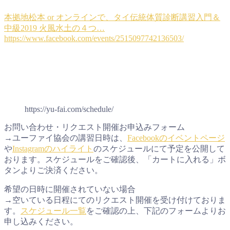
本拠地松本 or オンラインで、タイ伝統体質診断講習入門＆
中級2019 火風水土の４つ…
https://www.facebook.com/events/2515097742136503/
https://yu-fai.com/schedule/
お問い合わせ・リクエスト開催お申込みフォーム
→ユーファイ協会の講習日時は、
Facebookのイベントページ
や
Instagramのハイライト
のスケジュールにて予定を公開して
おります。スケジュールをご確認後、「カートに入れる」ボ
タンよりご決済ください。
希望の日時に開催されていない場合
→空いている日程にてのリクエスト開催を受け付けておりま
す。
スケジュール一覧
をご確認の上、下記のフォームよりお
申し込みください。