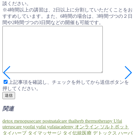
談ください。
※4時間以上の講習は、2日以上に分割していただくことをお
すすめしています。また、6時間の場合は、3時間づつの２日
間や2時間づつの3日間などの開催も可能です。
上記事項を確認し、チェックを外してから送信ボタンを
押してください。
関連
detox
menopusecare
postnatalcare
thaiherb
thermotherapy
Ufai
uteruscare
yoofai
yufai
yufaiacademy
オンライン
ソルトポット
タイハーブ
タイマッサージ
タイ伝統医療
デトックス
ハーバ