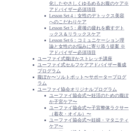
化したやさしくゆるめるお腹のケア※
アドバイザー必須項目
Lesson Set 4：女性のデトックス美容
へのこだわりケア
Lesson Set 5：産後の疲れを癒すデト
ックス＆リラックスケア
Lesson Set 6：コミュニケーション理
論と女性のお悩みに寄り添う提案 ※
アドバイザー必須項目
ユーファイ式腹ぽかストレッチ講座
ユーファイ式セルフケアアドバイザー養成
プログラム
腹ぽか〜ソルトポット〜サポータープログ
ラム
ユーファイ協会オリジナルプログラム
ユーファイ協会式〜妊活のための腹ぽ
か子宮ケア〜
ユーファイ協会式〜子宮整体ラクサー
（着衣・オイル）〜
ユーファイ協会式〜妊婦・マタニティ
ケア〜